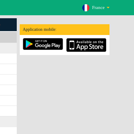
France
)
Application mobile: