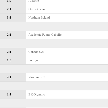
1:0
Albanie
2:1
Ouzbékistan
3:1
Northern Ireland
2:1
Academia Puerto Cabello
2:1
Canada U21
1:3
Portugal
4:1
Vasalunds IF
1:1
BK Olympic