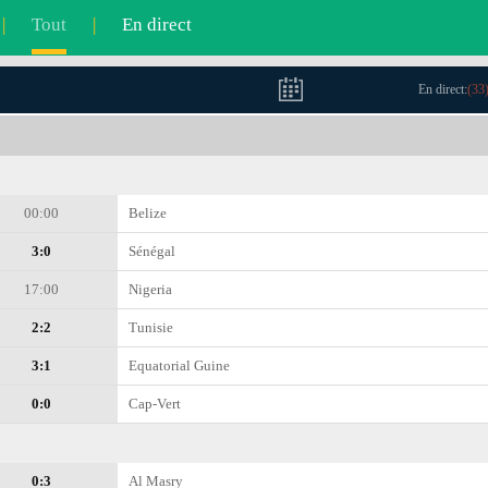
|
Tout
|
En direct
En direct:
(
33
00:00
Belize
3:0
Sénégal
17:00
Nigeria
2:2
Tunisie
3:1
Equatorial Guine
0:0
Cap-Vert
0:3
Al Masry