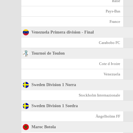
Italie
Pays-Bas
France
Venezuela Primera division - Final
Carabobo FC
Tournoi de Toulon
Cоte d Ivoire
Venezuela
Sweden Division 1 Norra
Stockholm Internazionale
Sweden Division 1 Soedra
Ängelholms FF
Maroc Botola