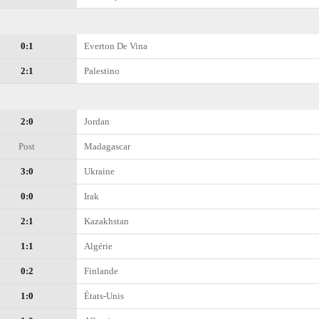
0:1
Everton De Vina
2:1
Palestino
2:0
Jordan
Post
Madagascar
3:0
Ukraine
0:0
Irak
2:1
Kazakhstan
1:1
Algérie
0:2
Finlande
1:0
États-Unis