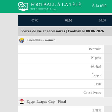
FOOTBALL À LA TÉLÉ
À la télé
TELEFOOTBALL.net
07.06
08.06
09.06
Scores de vie et accessoires | Football le 08.06.2026
Friendlies - women
Bermuda
Nigeria
Sénégal
Égypte
Haiti
Cоte d Ivoire
Egypt League Cup - Final
ENPPI