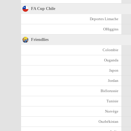
FA Cup Chile
Deportes Limache
OHiggins
Friendlies
Colombie
Ouganda
Japon
Jordan
Biélorussie
Tunisie
Norvège
Ouzbékistan