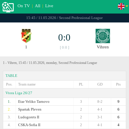
On TV
|
All
|
Live
15:45 / 11.05.2026 / Second Professional League
0:0
1
Vihren
[ 0:0 ]
1 - Vihren, 15:45 / 11.05.2026, monday, Second Professional League
TABLE
Pos.
Team name
PL
GD
Pts
Vtora Liga 26/27
1.
Etar Veliko Tarnovo
3
8-2
9
2.
Spartak Pleven
2
4-1
6
3.
Ludogorets II
2
3-1
6
4.
CSKA-Sofiа II
2
4-1
4