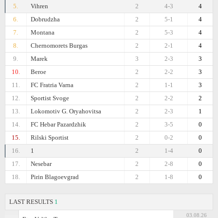
5.
Vihren
2
4-3
4
6.
Dobrudzha
2
5-1
4
7.
Montana
2
5-3
4
8.
Chernomorets Burgas
2
2-1
4
9.
Marek
3
2-3
3
10.
Beroe
2
2-2
3
11.
FC Fratria Varna
2
1-1
3
12.
Sportist Svoge
2
2-2
2
13.
Lokomotiv G. Oryahovitsa
2
2-3
1
14.
FC Hebar Pazardzhik
2
3-5
0
15.
Rilski Sportist
2
0-2
0
16.
1
2
1-4
0
17.
Nesebar
2
2-8
0
18.
Pirin Blagoevgrad
2
1-8
0
LAST RESULTS
1
03.08.26