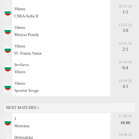
28.07.26
Vihren
1:1
CSKA-Sofiа II
15.05.26
Vihren
3:0
Minyor Pernik
04.05.26
Vihren
2:1
FC Fratria Varna
25.04.26
Sevlievo
0:4
Vihren
16.04.26
Vihren
4:1
Sportist Svoge
NEXT MATCHES
1
11.08.26
1
18:00
Montana
16.08.26
Dobrudzha