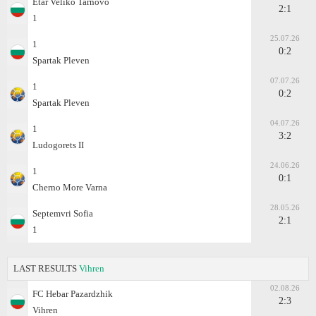
Etar Veliko Tarnovo
2:1
1
25.07.26
1
0:2
Spartak Pleven
07.07.26
1
0:2
Spartak Pleven
04.07.26
1
3:2
Ludogorets II
24.06.26
1
0:1
Cherno More Varna
28.05.26
Septemvri Sofia
2:1
1
LAST RESULTS
Vihren
02.08.26
FC Hebar Pazardzhik
2:3
Vihren