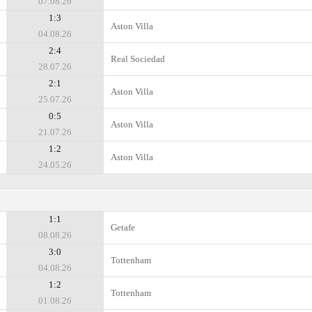
07.08.26
1:3
Aston Villa
04.08.26
2:4
Real Sociedad
28.07.26
2:1
Aston Villa
25.07.26
0:5
Aston Villa
21.07.26
1:2
Aston Villa
24.05.26
1:1
Getafe
08.08.26
3:0
Tottenham
04.08.26
1:2
Tottenham
01.08.26