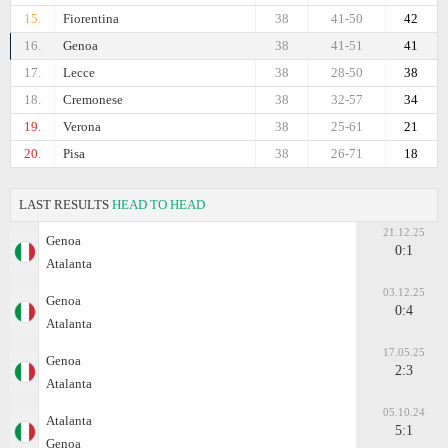
15.
Fiorentina
38
41-50
42
16.
Genoa
38
41-51
41
17.
Lecce
38
28-50
38
18.
Cremonese
38
32-57
34
19.
Verona
38
25-61
21
20.
Pisa
38
26-71
18
LAST RESULTS
HEAD TO HEAD
21.12.25
Genoa
0:1
Atalanta
03.12.25
Genoa
0:4
Atalanta
17.05.25
Genoa
2:3
Atalanta
05.10.24
Atalanta
5:1
Genoa