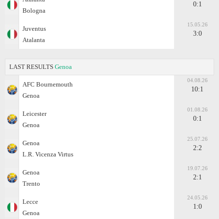
0:1
Bologna
15.05.26
Juventus
3:0
Atalanta
LAST RESULTS
Genoa
04.08.26
AFC Bournemouth
10:1
Genoa
01.08.26
Leicester
0:1
Genoa
25.07.26
Genoa
2:2
L.R. Vicenza Virtus
19.07.26
Genoa
2:1
Trento
24.05.26
Lecce
1:0
Genoa