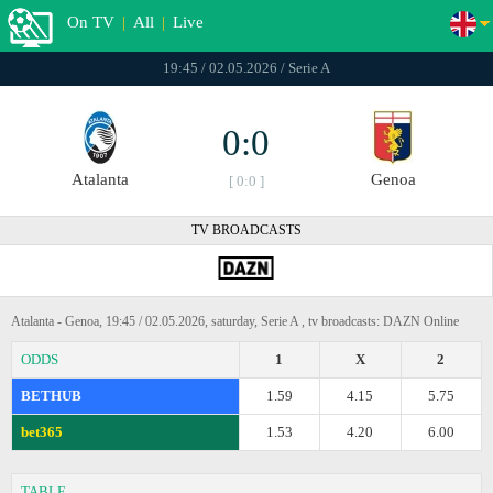
On TV
|
All
|
Live
19:45 / 02.05.2026 / Serie A
0:0
Atalanta
Genoa
[ 0:0 ]
TV BROADCASTS
Atalanta - Genoa, 19:45 / 02.05.2026, saturday, Serie A , tv broadcasts: DAZN Online
ODDS
1
X
2
BETHUB
1.59
4.15
5.75
bet365
1.53
4.20
6.00
TABLE