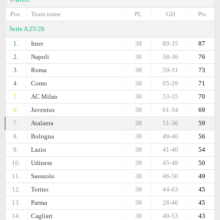
Pos.
Team name
PL
GD
Pts
Serie A 25/26
1.
Inter
38
89-35
87
2.
Napoli
38
58-36
76
3.
Roma
38
59-31
73
4.
Como
38
65-29
71
5.
AC Milan
38
53-35
70
6.
Juventus
38
61-34
69
7.
Atalanta
38
51-36
59
8.
Bologna
38
49-46
56
9.
Lazio
38
41-40
54
10.
Udinese
38
45-48
50
11.
Sassuolo
38
46-50
49
12.
Torino
38
44-63
45
13.
Parma
38
28-46
45
14.
Cagliari
38
40-53
43