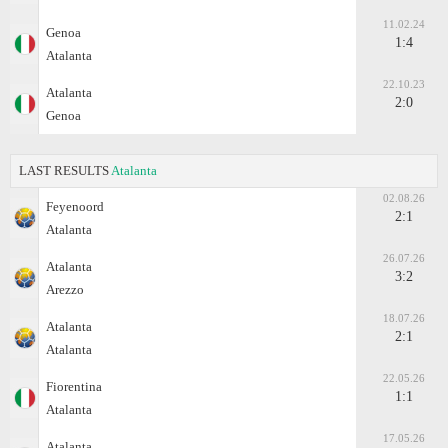
11.02.24
Genoa
1:4
Atalanta
22.10.23
Atalanta
2:0
Genoa
LAST RESULTS
Atalanta
02.08.26
Feyenoord
2:1
Atalanta
26.07.26
Atalanta
3:2
Arezzo
18.07.26
Atalanta
2:1
Atalanta
22.05.26
Fiorentina
1:1
Atalanta
17.05.26
Atalanta