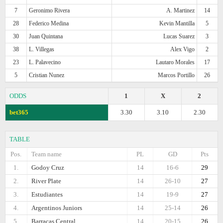
7
Geronimo Rivera
A. Martinez
14
28
Federico Medina
Kevin Mantilla
5
30
Juan Quintana
Lucas Suarez
3
38
L. Villegas
Alex Vigo
2
23
L. Palavecino
Lautaro Morales
17
5
Cristian Nunez
Marcos Portillo
26
ODDS
1
X
2
bet365
3.30
3.10
2.30
TABLE
Pos.
Team name
PL
GD
Pts
1.
Godoy Cruz
14
16-6
29
2.
River Plate
14
26-10
27
3.
Estudiantes
14
19-9
27
4.
Argentinos Juniors
14
25-14
26
5.
Barracas Central
14
20-15
26