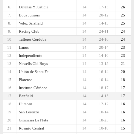
6.
Defensa Y Justicia
14
17-13
26
7.
Boca Juniors
14
20-12
25
8.
Velez Sarsfield
14
14-13
25
9.
Racing Club
14
24-11
24
10.
Talleres Cordoba
14
24-16
24
11.
Lanus
14
20-14
23
12.
Independiente
14
14-10
23
13.
Newells Old Boys
14
13-15
21
14.
Unión de Santa Fe
14
16-14
20
15.
Platense
14
10-14
18
16.
Instituto Córdoba
14
18-17
17
17.
Banfield
14
14-15
17
18.
Huracan
14
12-12
16
19.
San Lorenzo
14
10-14
16
20.
Gimnasia La Plata
14
18-23
16
21.
Rosario Central
14
10-18
15