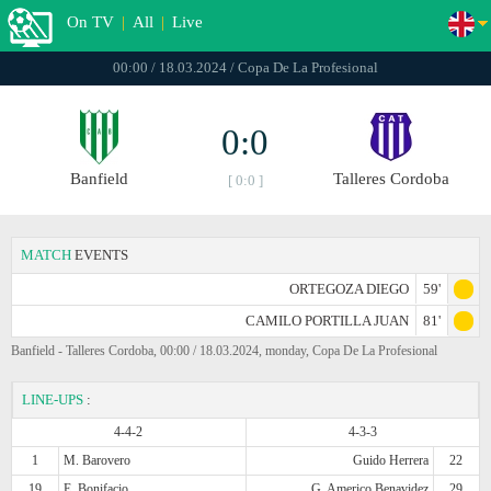
On TV
|
All
|
Live
00:00 / 18.03.2024 / Copa De La Profesional
0:0
Banfield
Talleres Cordoba
[ 0:0 ]
MATCH
EVENTS
ORTEGOZA DIEGO
59'
CAMILO PORTILLA JUAN
81'
Banfield - Talleres Cordoba, 00:00 / 18.03.2024, monday, Copa De La Profesional
LINE-UPS
:
4-4-2
4-3-3
1
M. Barovero
Guido Herrera
22
19
E. Bonifacio
G. Americo Benavidez
29