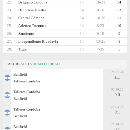
22.
Belgrano Cordoba
14
19-21
14
23.
Deportivo Riestra
14
8-16
13
24.
Central Córdoba
14
10-20
11
25.
Atletico Tucuman
14
8-23
10
26.
Sarmiento
14
9-19
9
27.
Independiente Rivadavia
14
13-25
8
28.
Tigre
14
7-25
5
LAST RESULTS
HEAD TO HEAD
28.07.24
Banfield
1:1
Talleres Cordoba
30.10.23
Talleres Cordoba
0:0
Banfield
20.03.23
Talleres Cordoba
0:1
Banfield
26.10.22
Banfield
0:1