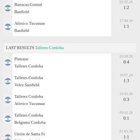
02.05.26
Barracas Central
1:2
Banfield
27.04.26
Atletico Tucuman
1:1
Banfield
LAST RESULTS
Talleres Cordoba
03.08.26
Platense
0:4
Talleres Cordoba
30.07.26
Talleres Cordoba
1:3
Velez Sarsfield
20.05.26
Talleres Cordoba
0:3
Atletico Tucuman
09.05.26
Talleres Cordoba
0:1
Belgrano Cordoba
02.05.26
Unión de Santa Fe
1:1