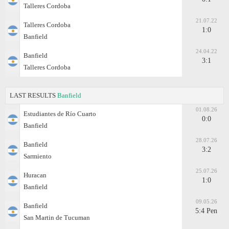
Talleres Cordoba
21.07.22
Talleres Cordoba
1:0
Banfield
24.04.22
Banfield
3:1
Talleres Cordoba
LAST RESULTS
Banfield
01.08.26
Estudiantes de Río Cuarto
0:0
Banfield
28.07.26
Banfield
3:2
Sarmiento
25.07.26
Huracan
1:0
Banfield
09.05.26
Banfield
5:4 Pen
San Martin de Tucuman