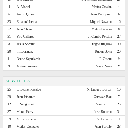
4
A. Maciel
Matias Catalan
4
6
Aaron Quiroz
Juan Rodriguez
6
33
Emanuel Insua
Miguel Navarro
16
22
Juan Alvarez
Matias Galarza
8
31
Yvo Calleros
J. Camilo Portilla
27
8
Jesus Soraire
Diego Ortegoza
30
20
I. Rodriguez
Ruben Botta
20
11
Bruno Sepulveda
F. Girotti
9
9
Milton Gimenez
Ramon Sosa
24
SUBSTITUTES:
25
L. Leonel Recalde
N. Lautaro Bustos
10
29
Juan Iribarren
Gustavo Bou
7
12
F. Sanguinetti
Ramiro Ruiz
25
37
Mateo Perez
Jose Romero
34
39
M. Echeverria
V. Depietri
11
10
Matias Gonzalez
Juan Portillo
28