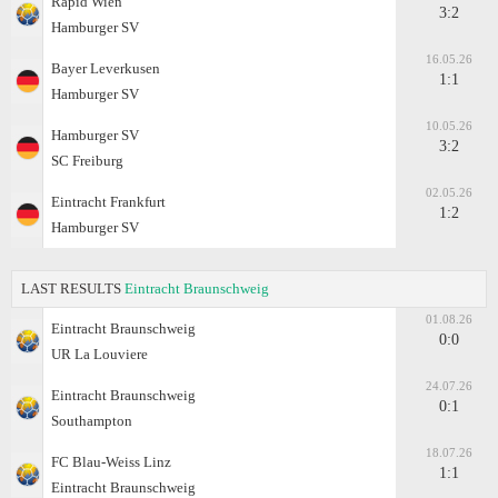
Rapid Wien
3:2
Hamburger SV
16.05.26
Bayer Leverkusen
1:1
Hamburger SV
10.05.26
Hamburger SV
3:2
SC Freiburg
02.05.26
Eintracht Frankfurt
1:2
Hamburger SV
LAST RESULTS
Eintracht Braunschweig
01.08.26
Eintracht Braunschweig
0:0
UR La Louviere
24.07.26
Eintracht Braunschweig
0:1
Southampton
18.07.26
FC Blau-Weiss Linz
1:1
Eintracht Braunschweig