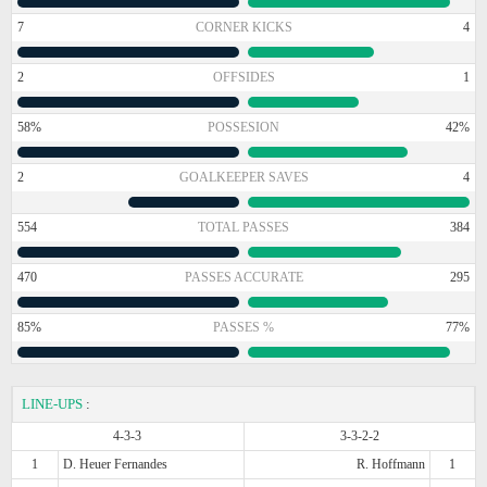
7
CORNER KICKS
4
2
OFFSIDES
1
58%
POSSESION
42%
2
GOALKEEPER SAVES
4
554
TOTAL PASSES
384
470
PASSES ACCURATE
295
85%
PASSES %
77%
LINE-UPS
:
4-3-3
3-3-2-2
1
D. Heuer Fernandes
R. Hoffmann
1