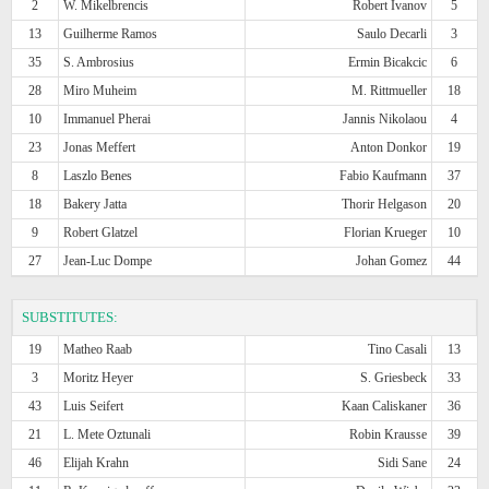
2
W. Mikelbrencis
Robert Ivanov
5
13
Guilherme Ramos
Saulo Decarli
3
35
S. Ambrosius
Ermin Bicakcic
6
28
Miro Muheim
M. Rittmueller
18
10
Immanuel Pherai
Jannis Nikolaou
4
23
Jonas Meffert
Anton Donkor
19
8
Laszlo Benes
Fabio Kaufmann
37
18
Bakery Jatta
Thorir Helgason
20
9
Robert Glatzel
Florian Krueger
10
27
Jean-Luc Dompe
Johan Gomez
44
SUBSTITUTES:
19
Matheo Raab
Tino Casali
13
3
Moritz Heyer
S. Griesbeck
33
43
Luis Seifert
Kaan Caliskaner
36
21
L. Mete Oztunali
Robin Krausse
39
46
Elijah Krahn
Sidi Sane
24