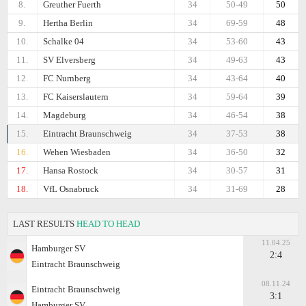
8.
Greuther Fuerth
34
50-49
50
9.
Hertha Berlin
34
69-59
48
10.
Schalke 04
34
53-60
43
11.
SV Elversberg
34
49-63
43
12.
FC Nurnberg
34
43-64
40
13.
FC Kaiserslautern
34
59-64
39
14.
Magdeburg
34
46-54
38
15.
Eintracht Braunschweig
34
37-53
38
16.
Wehen Wiesbaden
34
36-50
32
17.
Hansa Rostock
34
30-57
31
18.
VfL Osnabruck
34
31-69
28
LAST RESULTS
HEAD TO HEAD
11.04.25
Hamburger SV
2:4
Eintracht Braunschweig
08.11.24
Eintracht Braunschweig
3:1
Hamburger SV