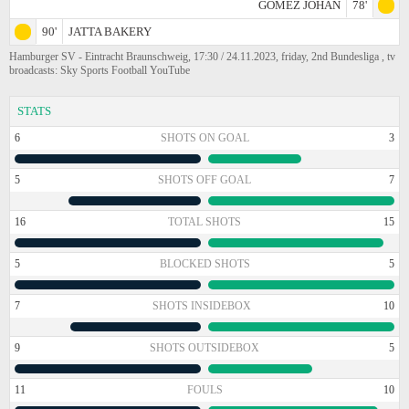
GOMEZ JOHAN
78'
90'
JATTA BAKERY
Hamburger SV - Eintracht Braunschweig, 17:30 / 24.11.2023, friday, 2nd Bundesliga , tv
broadcasts: Sky Sports Football YouTube
STATS
6
SHOTS ON GOAL
3
5
SHOTS OFF GOAL
7
16
TOTAL SHOTS
15
5
BLOCKED SHOTS
5
7
SHOTS INSIDEBOX
10
9
SHOTS OUTSIDEBOX
5
11
FOULS
10