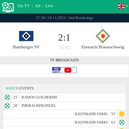
On TV
|
All
|
Live
17:30 / 24.11.2023 / 2nd Bundesliga
2:1
Hamburger SV
Eintracht Braunschweig
[ 2:0 ]
TV BROADCASTS
MATCH
EVENTS
25'
RAMOS GUILHERME
26'
PHERAI IMMANUEL
KAUFMANN FABIO
55'
KAUFMANN FABIO
62'