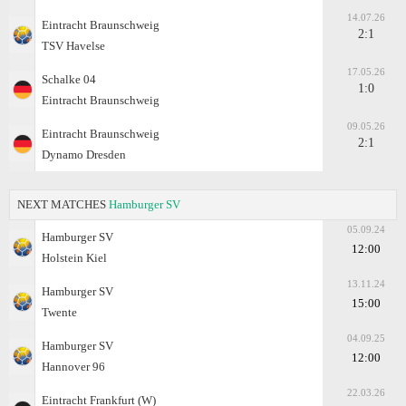
14.07.26
Eintracht Braunschweig
2:1
TSV Havelse
17.05.26
Schalke 04
1:0
Eintracht Braunschweig
09.05.26
Eintracht Braunschweig
2:1
Dynamo Dresden
NEXT MATCHES
Hamburger SV
05.09.24
Hamburger SV
12:00
Holstein Kiel
13.11.24
Hamburger SV
15:00
Twente
04.09.25
Hamburger SV
12:00
Hannover 96
22.03.26
Eintracht Frankfurt (W)