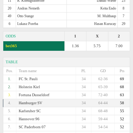
11
R. Koenigsdoerffer
Danilo Wiebe
23
20
Andras Nemeth
Keita Endo
8
49
Otto Stange
M. Multhaup
7
6
Lukasz Poreba
Hasan Kurucay
29
ODDS
1
X
2
bet365
1.36
5.75
7.00
TABLE
Pos.
Team name
PL
GD
Pts
1.
FC St. Pauli
34
62-36
69
2.
Holstein Kiel
34
65-39
68
3.
Fortuna Dusseldorf
34
72-40
63
4.
Hamburger SV
34
64-44
58
5.
Karlsruher SC
34
68-48
55
6.
Hannover 96
34
59-44
52
7.
SC Paderborn 07
34
54-54
52