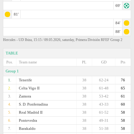
69'
81'
84'
88'
Hercules - UD Ibiza, 15:15 / 09.05.2026, saturday, Primera División RFEF Group 2
TABLE
Pos.
Team name
PL
GD
Pts
Group 1
1.
Tenerife
38
62-24
76
2.
Celta Vigo II
38
61-48
65
3.
Zamora
38
53-42
61
4.
S. D. Ponferradina
38
43-33
60
5.
Real Madrid II
38
61-52
58
6.
Pontevedra
38
49-31
58
7.
Barakaldo
38
51-38
58