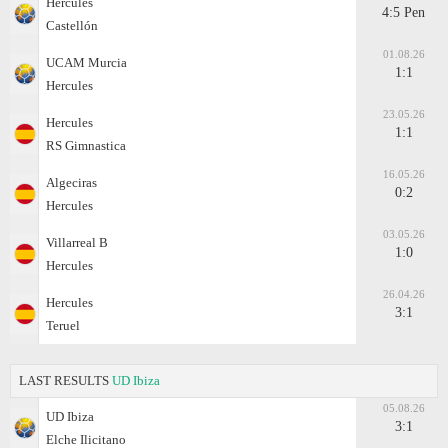
Hercules
4:5 Pen
Castellón
01.08.26
UCAM Murcia
1:1
Hercules
23.05.26
Hercules
1:1
RS Gimnastica
16.05.26
Algeciras
0:2
Hercules
03.05.26
Villarreal B
1:0
Hercules
26.04.26
Hercules
3:1
Teruel
LAST RESULTS
UD Ibiza
05.08.26
UD Ibiza
3:1
Elche Ilicitano