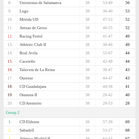
8.
Unionistas de Salamanca
38
53-49
56
9.
Lugo
38
36-40
53
10.
Mérida UD
38
47-53
52
11.
Arenas de Getxo
38
46-55
52
12.
Racing Ferrol
38
41-47
49
13.
Athletic Club II
38
38-46
49
14.
Real Аvila
38
55-67
44
15.
Cacereño
38
42-49
44
16.
Talavera de La Reina
38
38-47
43
17.
Ourense
38
44-47
43
18.
CD Guadalajara
38
44-58
41
19.
Osasuna II
38
28-42
40
20.
CD Arenteiro
38
29-53
28
Group 2
1.
CD Eldense
38
57-39
69
2.
Sabadell
38
53-27
68
3.
Atletico Madrid II
38
64-44
67