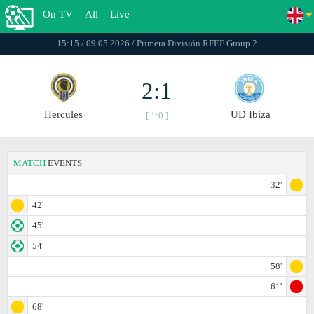
On TV
|
All
|
Live
15:15 / 09.05.2026 / Primera División RFEF Group 2
2:1
Hercules
UD Ibiza
[ 1:0 ]
MATCH
EVENTS
32'
42'
45'
54'
58'
61'
68'