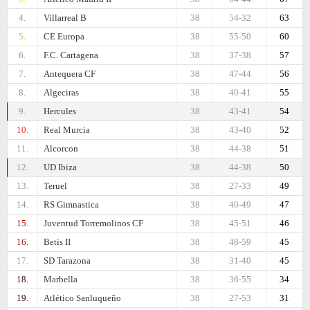
4.
Villarreal B
38
54-32
63
5.
CE Europa
38
55-50
60
6.
F.C. Cartagena
38
37-38
57
7.
Antequera CF
38
47-44
56
8.
Algeciras
38
40-41
55
9.
Hercules
38
43-41
54
10.
Real Murcia
38
43-40
52
11.
Alcorcon
38
44-38
51
12.
UD Ibiza
38
44-38
50
13.
Teruel
38
27-33
49
14.
RS Gimnastica
38
40-49
47
15.
Juventud Torremolinos CF
38
45-51
46
16.
Betis II
38
48-59
45
17.
SD Tarazona
38
31-40
45
18.
Marbella
38
36-55
34
19.
Atlético Sanluqueño
38
27-53
31