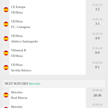
23.05.26
CE Europa
3:2
UD Ibiza
16.05.26
UD Ibiza
3:1
F.C. Cartagena
03.05.26
UD Ibiza
4:0
Atlético Sanluqueño
25.04.26
Villarreal B
0:0
UD Ibiza
19.04.26
UD Ibiza
0:1
Sevilla Atletico
NEXT MATCHES
Hercules
29.08.26
Hercules
20:30
Real Murcia
06.09.26
Hercules