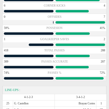
6
CORNER KICKS
4
0
OFFSIDES
7
59%
POSSESION
41%
1
GOALKEEPER SAVES
2
418
TOTAL PASSES
288
309
PASSES ACCURATE
207
74%
PASSES %
72%
LINE-UPS
:
4-1-2-3
3-4-1-2
25
G. Castellon
Brayan Cortes
1