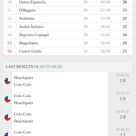
10.
Union Espanola
30
40-36
39
11.
O'Higgins
30
37-39
35
12.
Nublense
30
33-39
35
13.
Audax Italiano
30
36-43
35
14.
Deportes Copiapó
30
32-45
34
15.
Magallanes
30
36-49
29
16.
Curicó Unido
30
30-58
23
LAST RESULTS
HEAD TO HEAD
07.06.26
Huachipato
1:0
Colo Colo
01.01.70
Colo Colo
1:0
Huachipato
16.03.26
Colo Colo
2:0
Huachipato
03.08.25
Colo Colo
2:2