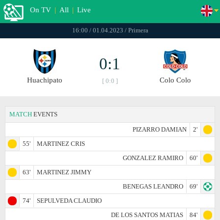
On TV
|
All
|
Live
16:00 / 01.04.2023 / Primera
0:1
Huachipato
Colo Colo
[ 0:0 ]
MATCH
EVENTS
PIZARRO DAMIAN
2'
55'
MARTINEZ CRIS
GONZALEZ RAMIRO
60'
63'
MARTINEZ JIMMY
BENEGAS LEANDRO
69'
74'
SEPULVEDA CLAUDIO
DE LOS SANTOS MATIAS
84'