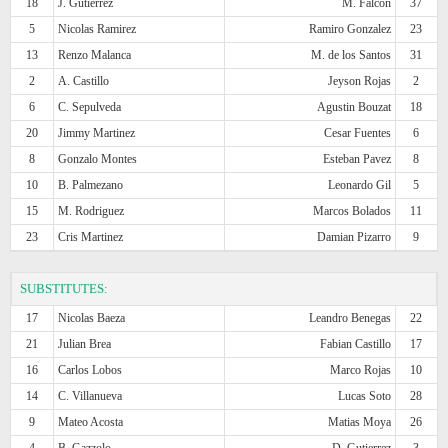
18
J. Gutierrez
M. Falcon
37
5
Nicolas Ramirez
Ramiro Gonzalez
23
13
Renzo Malanca
M. de los Santos
31
2
A. Castillo
Jeyson Rojas
2
6
C. Sepulveda
Agustin Bouzat
18
20
Jimmy Martinez
Cesar Fuentes
6
8
Gonzalo Montes
Esteban Pavez
8
10
B. Palmezano
Leonardo Gil
5
15
M. Rodriguez
Marcos Bolados
11
23
Cris Martinez
Damian Pizarro
9
SUBSTITUTES:
17
Nicolas Baeza
Leandro Benegas
22
21
Julian Brea
Fabian Castillo
17
16
Carlos Lobos
Marco Rojas
10
14
C. Villanueva
Lucas Soto
28
9
Mateo Acosta
Matias Moya
26
4
B. Gazzolo
D. Gutierrez
3