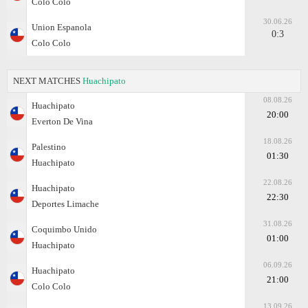
Colo Colo
30.06.26
Union Espanola
0:3
Colo Colo
NEXT MATCHES
Huachipato
08.08.26
Huachipato
20:00
Everton De Vina
18.08.26
Palestino
01:30
Huachipato
22.08.26
Huachipato
22:30
Deportes Limache
31.08.26
Coquimbo Unido
01:00
Huachipato
06.09.26
Huachipato
21:00
Colo Colo
13.09.26