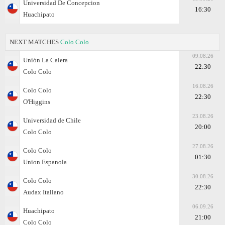
Universidad De Concepcion
16:30
Huachipato
NEXT MATCHES
Colo Colo
09.08.26
Unión La Calera
22:30
Colo Colo
16.08.26
Colo Colo
22:30
O'Higgins
23.08.26
Universidad de Chile
20:00
Colo Colo
27.08.26
Colo Colo
01:30
Union Espanola
30.08.26
Colo Colo
22:30
Audax Italiano
06.09.26
Huachipato
21:00
Colo Colo