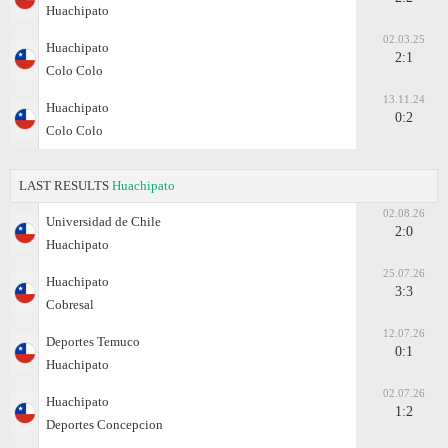
Huachipato
02.03.25
Huachipato
2:1
Colo Colo
13.11.24
Huachipato
0:2
Colo Colo
LAST RESULTS
Huachipato
02.08.26
Universidad de Chile
2:0
Huachipato
25.07.26
Huachipato
3:3
Cobresal
12.07.26
Deportes Temuco
0:1
Huachipato
02.07.26
Huachipato
1:2
Deportes Concepcion