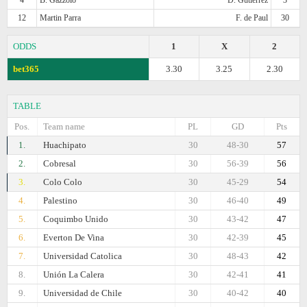
12
Martin Parra
F. de Paul
30
ODDS
1
X
2
bet365
3.30
3.25
2.30
TABLE
Pos.
Team name
PL
GD
Pts
1.
Huachipato
30
48-30
57
2.
Cobresal
30
56-39
56
3.
Colo Colo
30
45-29
54
4.
Palestino
30
46-40
49
5.
Coquimbo Unido
30
43-42
47
6.
Everton De Vina
30
42-39
45
7.
Universidad Catolica
30
48-43
42
8.
Unión La Calera
30
42-41
41
9.
Universidad de Chile
30
40-42
40