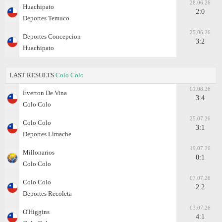
28.06.26
Huachipato
2:0
Deportes Temuco
25.06.26
Deportes Concepcion
3:2
Huachipato
LAST RESULTS
Colo Colo
01.08.26
Everton De Vina
3:4
Colo Colo
25.07.26
Colo Colo
3:1
Deportes Limache
19.07.26
Millonarios
0:1
Colo Colo
07.07.26
Colo Colo
2:2
Deportes Recoleta
03.07.26
O'Higgins
4:1