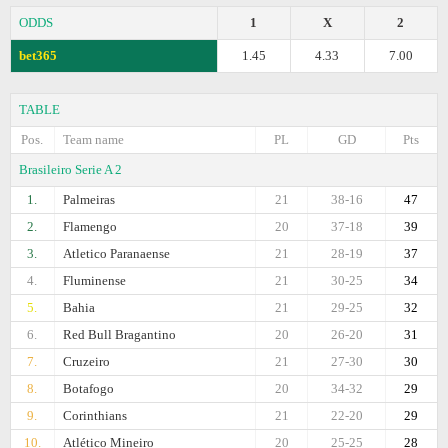
ODDS
1
X
2
bet365
1.45
4.33
7.00
TABLE
Pos.
Team name
PL
GD
Pts
Brasileiro Serie A 2
1.
Palmeiras
21
38-16
47
2.
Flamengo
20
37-18
39
3.
Atletico Paranaense
21
28-19
37
4.
Fluminense
21
30-25
34
5.
Bahia
21
29-25
32
6.
Red Bull Bragantino
20
26-20
31
7.
Cruzeiro
21
27-30
30
8.
Botafogo
20
34-32
29
9.
Corinthians
21
22-20
29
10.
Atlético Mineiro
20
25-25
28