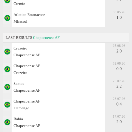
Gremio
30.05.26
Atletico Paranaense
1:0
Mirassol
LAST RESULTS
Chapecoense AF
05.08.26
Cruzeiro
2:0
Chapecoense AF
02.08.26
Chapecoense AF
0:0
Cruzeiro
25.07.26
Santos
2:2
Chapecoense AF
23.07.26
Chapecoense AF
0:4
Flamengo
17.07.26
Bahia
2:0
Chapecoense AF