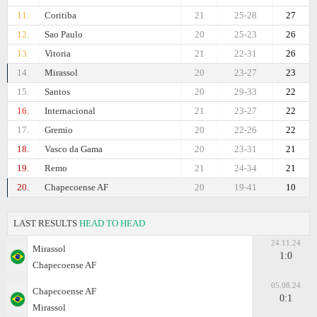
11.
Coritiba
21
25-28
27
12.
Sao Paulo
20
25-23
26
13.
Vitoria
21
22-31
26
14.
Mirassol
20
23-27
23
15.
Santos
20
29-33
22
16.
Internacional
21
23-27
22
17.
Gremio
20
22-26
22
18.
Vasco da Gama
20
23-31
21
19.
Remo
21
24-34
21
20.
Chapecoense AF
20
19-41
10
LAST RESULTS
HEAD TO HEAD
24.11.24
Mirassol
1:0
Chapecoense AF
05.08.24
Chapecoense AF
0:1
Mirassol