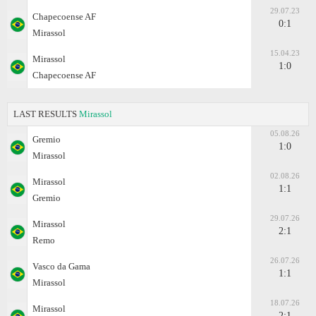
29.07.23
Chapecoense AF
0:1
Mirassol
15.04.23
Mirassol
1:0
Chapecoense AF
LAST RESULTS
Mirassol
05.08.26
Gremio
1:0
Mirassol
02.08.26
Mirassol
1:1
Gremio
29.07.26
Mirassol
2:1
Remo
26.07.26
Vasco da Gama
1:1
Mirassol
18.07.26
Mirassol
2:1