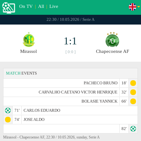
On TV
|
All
|
Live
22:30 / 10.05.2026 / Serie A
1:1
Mirassol
Chapecoense AF
[ 0:0 ]
MATCH
EVENTS
PACHECO BRUNO
18'
CARVALHO CAETANO VICTOR HENRIQUE
32'
BOLASIE YANNICK
66'
71'
CARLOS EDUARDO
74'
JOSE ALDO
82'
Mirassol - Chapecoense AF, 22:30 / 10.05.2026, sunday, Serie A