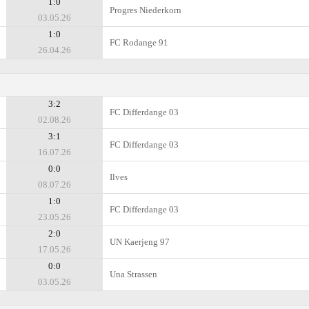
1:0
Progres Niederkorn
03.05.26
1:0
FC Rodange 91
26.04.26
3:2
FC Differdange 03
02.08.26
3:1
FC Differdange 03
16.07.26
0:0
Ilves
08.07.26
1:0
FC Differdange 03
23.05.26
2:0
UN Kaerjeng 97
17.05.26
0:0
Una Strassen
03.05.26