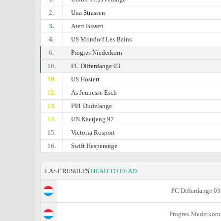
2.
Una Strassen
3.
Atert Bissen
4.
US Mondorf Les Bains
6.
Progres Niederkorn
10.
FC Differdange 03
10.
US Hostert
12.
As Jeunesse Esch
13.
F91 Dudelange
14.
UN Kaerjeng 97
15.
Victoria Rosport
16.
Swift Hesperange
LAST RESULTS
HEAD TO HEAD
FC Differdange 03
Progres Niederkorn