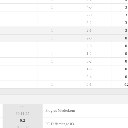
1
4-0
3
1
2-0
3
1
3-2
3
1
2-1
3
1
2-3
0
1
2-3
0
1
1-2
0
1
0-2
0
1
1-5
0
1
0-4
0
1
0-1
-1
1:1
Progres Niederkorn
30.11.25
0:2
FC Differdange 03
01.03.25