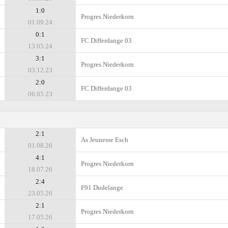
1:0
Progres Niederkorn
01.09.24
0:1
FC Differdange 03
13.05.24
3:1
Progres Niederkorn
03.12.23
2:0
FC Differdange 03
06.05.23
2:1
As Jeunesse Esch
01.08.26
4:1
Progres Niederkorn
18.07.26
2:4
F91 Dudelange
23.05.26
2:1
Progres Niederkorn
17.05.26