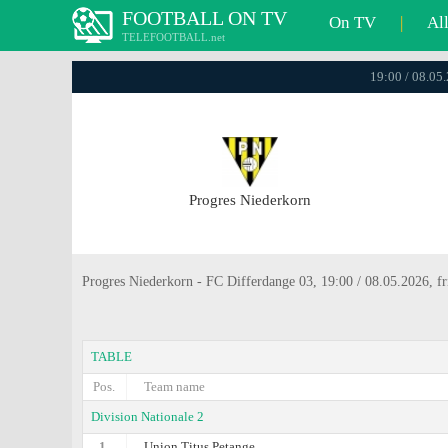
FOOTBALL ON TV
On TV
|
Al
TELEFOOTBALL.net
19:00 / 08.05
Progres Niederkorn
Progres Niederkorn - FC Differdange 03, 19:00 / 08.05.2026, f
TABLE
Pos.
Team name
Division Nationale 2
1.
Union Titus Petange