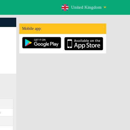
United Kingdom
Mobile app:
s