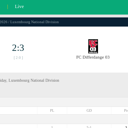
l
|
Live
.2026 / Luxembourg National Division
2:3
FC Differdange 03
[ 2:0 ]
riday, Luxembourg National Division
PL
GD
Pt
1
5-1
3