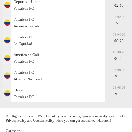
Deportivo Pereira
02:15
Fortaleza FC
08.02.26
Fortaleza FC
19:00
America de Cali
04.04.26
Fortaleza FC
00:20
La Equidad
17.08.26
America de Cali
00:05
Fortaleza FC
23.08.26
Fortaleza FC
20:00
Atletico Nacional
26.08.26
Chicó
20:00
Fortaleza FC
All Rights Reserved. With the site you are visiting, you automatically agree to the
Privacy Policy and Cookies Policy! Here you can get acquainted with them!
Contact us: