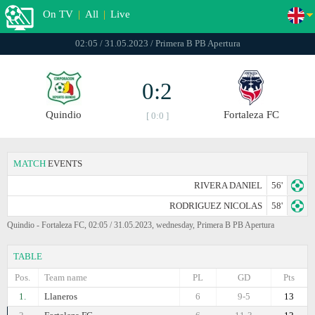
On TV
|
All
|
Live
02:05 / 31.05.2023 / Primera B PB Apertura
0:2
Quindio
Fortaleza FC
[ 0:0 ]
MATCH
EVENTS
RIVERA DANIEL
56'
RODRIGUEZ NICOLAS
58'
Quindio - Fortaleza FC, 02:05 / 31.05.2023, wednesday, Primera B PB Apertura
TABLE
Pos.
Team name
PL
GD
Pts
1.
Llaneros
6
9-5
13