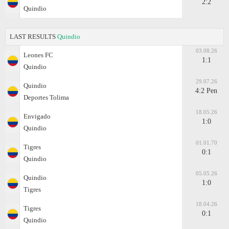
2:2
Quindio
LAST RESULTS
Quindio
03.08.26
Leones FC
1:1
Quindio
29.07.26
Quindio
4:2 Pen
Deportes Tolima
18.05.26
Envigado
1:0
Quindio
01.01.70
Tigres
0:1
Quindio
05.05.26
Quindio
1:0
Tigres
18.04.26
Tigres
0:1
Quindio