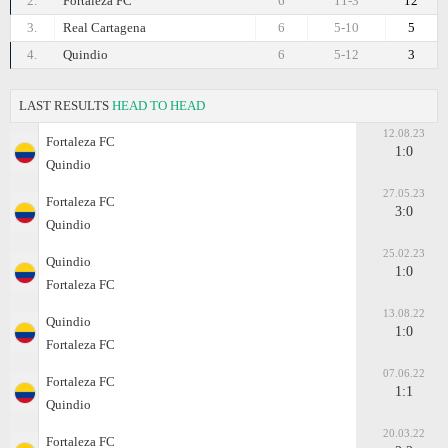
2.
Fortaleza FC
6
11-3
12
3.
Real Cartagena
6
5-10
5
4.
Quindio
6
5-12
3
LAST RESULTS
HEAD TO HEAD
12.08.23
Fortaleza FC
1:0
Quindio
27.05.23
Fortaleza FC
3:0
Quindio
25.02.23
Quindio
1:0
Fortaleza FC
13.08.22
Quindio
1:0
Fortaleza FC
07.06.22
Fortaleza FC
1:1
Quindio
20.03.22
Fortaleza FC