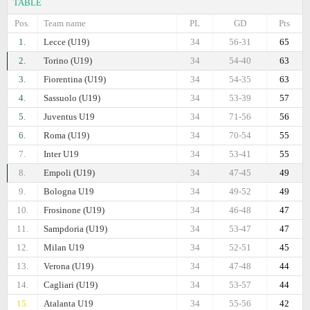
TABLE
Pos.
Team name
PL
GD
Pts
1.
Lecce (U19)
34
56-31
65
2.
Torino (U19)
34
54-40
63
3.
Fiorentina (U19)
34
54-35
63
4.
Sassuolo (U19)
34
53-39
57
5.
Juventus U19
34
71-56
56
6.
Roma (U19)
34
70-54
55
7.
Inter U19
34
53-41
55
8.
Empoli (U19)
34
47-45
49
9.
Bologna U19
34
49-52
49
10.
Frosinone (U19)
34
46-48
47
11.
Sampdoria (U19)
34
53-47
47
12.
Milan U19
34
52-51
45
13.
Verona (U19)
34
47-48
44
14.
Cagliari (U19)
34
53-57
44
15.
Atalanta U19
34
55-56
42