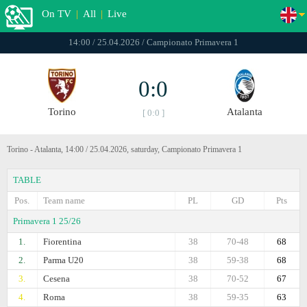
On TV
|
All
|
Live
14:00 / 25.04.2026 / Campionato Primavera 1
0:0
Torino
Atalanta
[ 0:0 ]
Torino - Atalanta, 14:00 / 25.04.2026, saturday, Campionato Primavera 1
TABLE
Pos.
Team name
PL
GD
Pts
Primavera 1 25/26
1.
Fiorentina
38
70-48
68
2.
Parma U20
38
59-38
68
3.
Cesena
38
70-52
67
4.
Roma
38
59-35
63