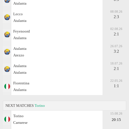
Atalanta
08.08.26
Lecco
2:3
Atalanta
02.08.26
Feyenoord
2:1
Atalanta
26.07.26
Atalanta
3:2
Arezzo
18.07.26
Atalanta
2:1
Atalanta
22.05.26
Fiorentina
1:1
Atalanta
NEXT MATCHES
Torino
15.08.26
Torino
20:15
Carrarese