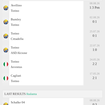
08.08.26
Avellino
1:3 Pen
Torino
02.08.26
Burnley
0:1
Torino
25.07.26
Torino
0:1
Cittadella
22.07.26
Torino
1:0
ASD Alcione
24.05.26
Torino
2:2
Juventus
17.05.26
Cagliari
2:1
Torino
LAST RESULTS
Atalanta
08.08.26
Schalke 04
0:3