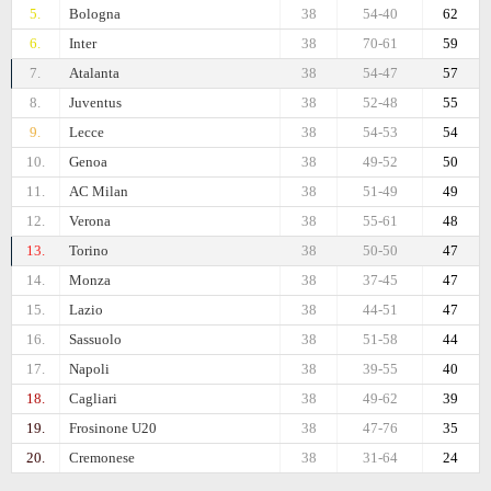
5.
Bologna
38
54-40
62
6.
Inter
38
70-61
59
7.
Atalanta
38
54-47
57
8.
Juventus
38
52-48
55
9.
Lecce
38
54-53
54
10.
Genoa
38
49-52
50
11.
AC Milan
38
51-49
49
12.
Verona
38
55-61
48
13.
Torino
38
50-50
47
14.
Monza
38
37-45
47
15.
Lazio
38
44-51
47
16.
Sassuolo
38
51-58
44
17.
Napoli
38
39-55
40
18.
Cagliari
38
49-62
39
19.
Frosinone U20
38
47-76
35
20.
Cremonese
38
31-64
24