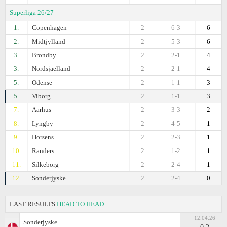
Superliga 26/27
1.
Copenhagen
2
6-3
6
2.
Midtjylland
2
5-3
6
3.
Brondby
2
2-1
4
3.
Nordsjaelland
2
2-1
4
5.
Odense
2
1-1
3
5.
Viborg
2
1-1
3
7.
Aarhus
2
3-3
2
8.
Lyngby
2
4-5
1
9.
Horsens
2
2-3
1
10.
Randers
2
1-2
1
11.
Silkeborg
2
2-4
1
12.
Sonderjyske
2
2-4
0
LAST RESULTS
HEAD TO HEAD
12.04.26
Sonderjyske