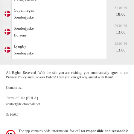
31.08.26
Copenhagen
18:00
Sonderjyske
06.09.26
Sonderjyske
13:00
Horsens
13.09.26
Lyngby
13:00
Sonderjyske
All Rights Reserved. With the site you are visiting, you automatically agree to the
Privacy Policy and Cookies Policy! Here you can get acquainted with them!
Contact us:
Terms of Use (EULA)
contact@telefootball.net
За НАС
The app contains odds information. We call for
responsible and reasonable