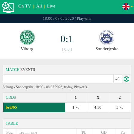
On TV
|
All
|
Live
18:00 / 08.05.2026 / Play-offs
0:1
Viborg
Sonderjyske
[ 0:0 ]
MATCH
EVENTS
49'
Viborg - Sonderjyske, 18:00 / 08.05.2026, friday, Play-offs
ODDS
1
X
2
bet365
1.76
4.10
3.75
TABLE
Pos.
Team name
PL
GD
Pts