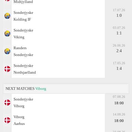
Midtjylland
17.07.26
Sonderjyske
1:0
Kolding IF
03.07.26
Sonderjyske
1:1
Viking
26.06.26
Randers
2:4
Sonderjyske
17.05.26
Sonderjyske
1:4
Nordsjaelland
NEXT MATCHES
Viborg
07.08.26
Sonderjyske
18:00
Viborg
14.08.26
Viborg
18:00
Aarhus