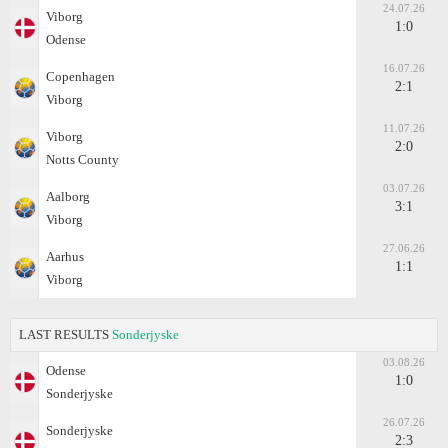
24.07.26
Viborg
1:0
Odense
16.07.26
Copenhagen
2:1
Viborg
11.07.26
Viborg
2:0
Notts County
03.07.26
Aalborg
3:1
Viborg
27.06.26
Aarhus
1:1
Viborg
LAST RESULTS
Sonderjyske
03.08.26
Odense
1:0
Sonderjyske
26.07.26
Sonderjyske
2:3