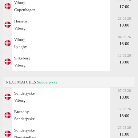
23.08.26
Viborg
17:00
Copenhagen
28.08.26
Horsens
18:00
Viborg
04.09.26
Viborg
18:00
Lyngby
13.09.26
Silkeborg
13:00
Viborg
NEXT MATCHES
Sonderjyske
07.08.26
Sonderjyske
18:00
Viborg
17.08.26
Brondby
18:00
Sonderjyske
23.08.26
Sonderjyske
11:00
Nordsjaelland