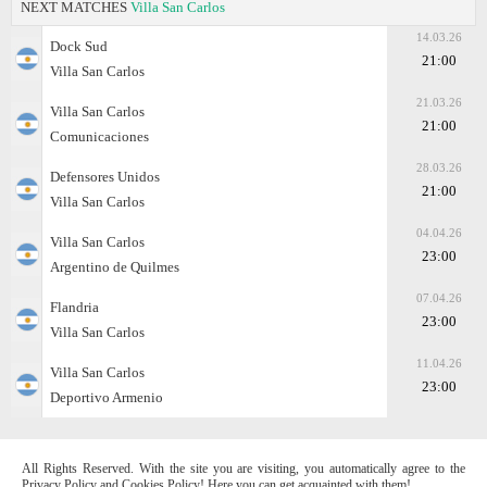
NEXT MATCHES
Villa San Carlos
14.03.26
Dock Sud
21:00
Villa San Carlos
21.03.26
Villa San Carlos
21:00
Comunicaciones
28.03.26
Defensores Unidos
21:00
Villa San Carlos
04.04.26
Villa San Carlos
23:00
Argentino de Quilmes
07.04.26
Flandria
23:00
Villa San Carlos
11.04.26
Villa San Carlos
23:00
Deportivo Armenio
All Rights Reserved. With the site you are visiting, you automatically agree to the
Privacy Policy and Cookies Policy! Here you can get acquainted with them!