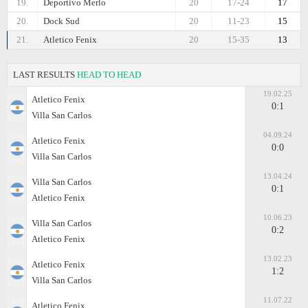
19.
Deportivo Merlo
20
17-24
17
20.
Dock Sud
20
11-23
15
21.
Atletico Fenix
20
15-35
13
LAST RESULTS
HEAD TO HEAD
19.02.25
Atletico Fenix
0:1
Villa San Carlos
04.09.24
Atletico Fenix
0:0
Villa San Carlos
13.04.24
Villa San Carlos
0:1
Atletico Fenix
10.06.23
Villa San Carlos
0:2
Atletico Fenix
13.02.23
Atletico Fenix
1:2
Villa San Carlos
11.07.22
Atletico Fenix