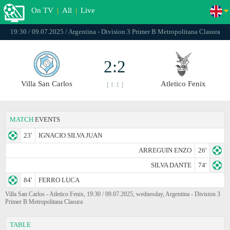
On TV
|
All
|
Live
19:30 / 09.07.2025 / Argentina - Division 3 Primer B Metropolitana Clasura
2:2
Villa San Carlos
Atletico Fenix
[ 1:1 ]
MATCH
EVENTS
23'
IGNACIO SILVA JUAN
ARREGUIN ENZO
26'
SILVA DANTE
74'
84'
FERRO LUCA
Villa San Carlos - Atletico Fenix, 19:30 / 09.07.2025, wednesday, Argentina - Division 3
Primer B Metropolitana Clasura
TABLE