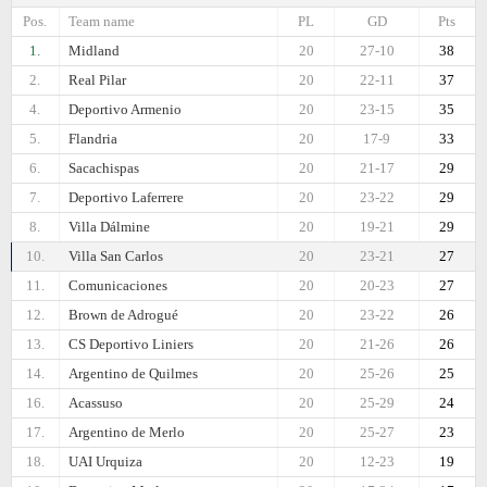
Pos.
Team name
PL
GD
Pts
1.
Midland
20
27-10
38
2.
Real Pilar
20
22-11
37
4.
Deportivo Armenio
20
23-15
35
5.
Flandria
20
17-9
33
6.
Sacachispas
20
21-17
29
7.
Deportivo Laferrere
20
23-22
29
8.
Villa Dálmine
20
19-21
29
10.
Villa San Carlos
20
23-21
27
11.
Comunicaciones
20
20-23
27
12.
Brown de Adrogué
20
23-22
26
13.
CS Deportivo Liniers
20
21-26
26
14.
Argentino de Quilmes
20
25-26
25
16.
Acassuso
20
25-29
24
17.
Argentino de Merlo
20
25-27
23
18.
UAI Urquiza
20
12-23
19