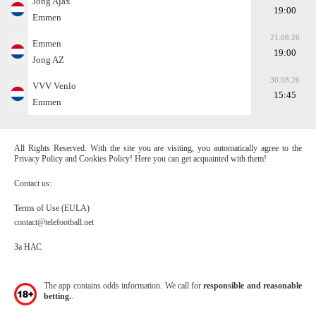
Jong Ajax
19:00
Emmen
21.08.26
Emmen
19:00
Jong AZ
30.08.26
VVV Venlo
15:45
Emmen
All Rights Reserved. With the site you are visiting, you automatically agree to the
Privacy Policy and Cookies Policy! Here you can get acquainted with them!
Contact us:
Terms of Use (EULA)
contact@telefootball.net
За НАС
The app contains odds information. We call for
responsible and reasonable
betting.
.