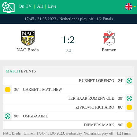
On TV
|
All
|
Live
17:45 / 31.05.2023 / Netherlands play-off - 1/2 Finals
1:2
NAC Breda
Emmen
[ 0:2 ]
MATCH
EVENTS
BURNET LORENZO
24'
36'
GARBETT MATTHEW
TER HAAR ROMENY OLE
39'
ZIVKOVIC RICHAIRO
86'
90'
OMGBA AIME
DIEMERS MARK
90'
NAC Breda - Emmen, 17:45 / 31.05.2023, wednesday, Netherlands play-off - 1/2 Finals