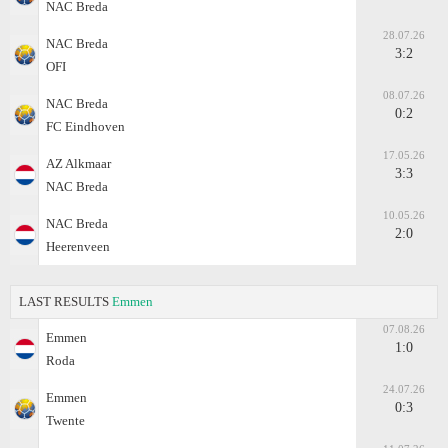
NAC Breda
28.07.26
NAC Breda
3:2
OFI
08.07.26
NAC Breda
0:2
FC Eindhoven
17.05.26
AZ Alkmaar
3:3
NAC Breda
10.05.26
NAC Breda
2:0
Heerenveen
LAST RESULTS
Emmen
07.08.26
Emmen
1:0
Roda
24.07.26
Emmen
0:3
Twente