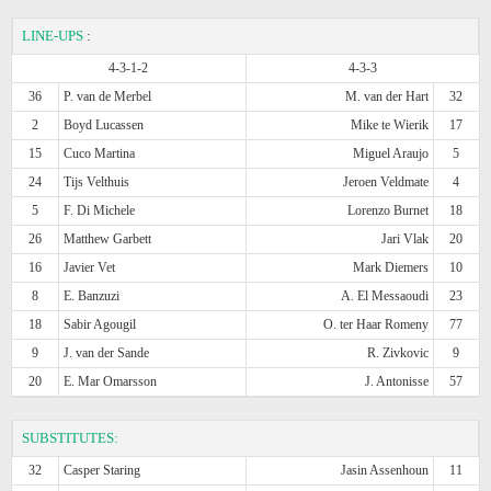
LINE-UPS
:
4-3-1-2
4-3-3
36
P. van de Merbel
M. van der Hart
32
2
Boyd Lucassen
Mike te Wierik
17
15
Cuco Martina
Miguel Araujo
5
24
Tijs Velthuis
Jeroen Veldmate
4
5
F. Di Michele
Lorenzo Burnet
18
26
Matthew Garbett
Jari Vlak
20
16
Javier Vet
Mark Diemers
10
8
E. Banzuzi
A. El Messaoudi
23
18
Sabir Agougil
O. ter Haar Romeny
77
9
J. van der Sande
R. Zivkovic
9
20
E. Mar Omarsson
J. Antonisse
57
SUBSTITUTES:
32
Casper Staring
Jasin Assenhoun
11