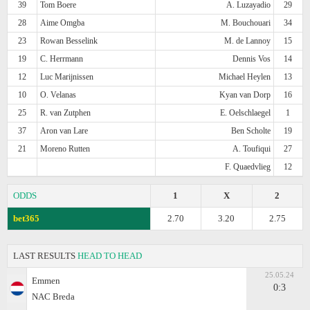
39
Tom Boere
A. Luzayadio
29
28
Aime Omgba
M. Bouchouari
34
23
Rowan Besselink
M. de Lannoy
15
19
C. Herrmann
Dennis Vos
14
12
Luc Marijnissen
Michael Heylen
13
10
O. Velanas
Kyan van Dorp
16
25
R. van Zutphen
E. Oelschlaegel
1
37
Aron van Lare
Ben Scholte
19
21
Moreno Rutten
A. Toufiqui
27
F. Quaedvlieg
12
ODDS
1
X
2
bet365
2.70
3.20
2.75
LAST RESULTS
HEAD TO HEAD
25.05.24
Emmen
0:3
NAC Breda