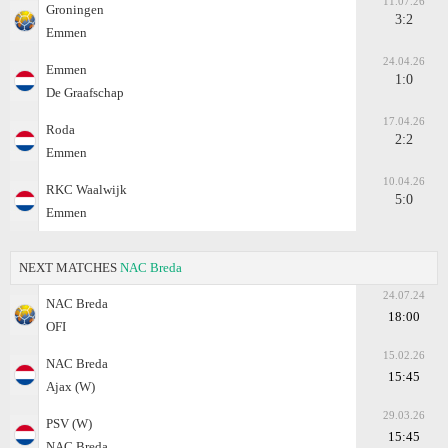
11.07.26
Groningen
3:2
Emmen
24.04.26
Emmen
1:0
De Graafschap
17.04.26
Roda
2:2
Emmen
10.04.26
RKC Waalwijk
5:0
Emmen
NEXT MATCHES
NAC Breda
24.07.24
NAC Breda
18:00
OFI
15.02.26
NAC Breda
15:45
Ajax (W)
29.03.26
PSV (W)
15:45
NAC Breda