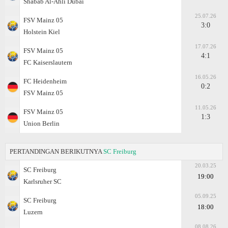
Shabab Al-Ahli Dubai
25.07.26
FSV Mainz 05
3:0
Holstein Kiel
17.07.26
FSV Mainz 05
4:1
FC Kaiserslautern
16.05.26
FC Heidenheim
0:2
FSV Mainz 05
11.05.26
FSV Mainz 05
1:3
Union Berlin
PERTANDINGAN BERIKUTNYA
SC Freiburg
20.03.25
SC Freiburg
19:00
Karlsruher SC
05.09.25
SC Freiburg
18:00
Luzern
08.08.26