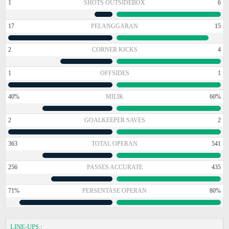
1
SHOTS OUTSIDEBOX
6
17
PELANGGARAN
15
2
CORNER KICKS
4
1
OFFSIDES
1
40%
MILIK
60%
2
GOALKEEPER SAVES
2
363
TOTAL OPERAN
541
256
PASSES ACCURATE
435
71%
PERSENTASE OPERAN
80%
LINE-UPS
: