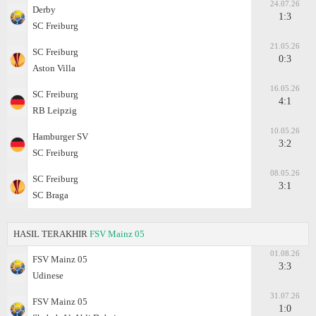
24.07.26
Derby
1:3
SC Freiburg
21.05.26
SC Freiburg
0:3
Aston Villa
16.05.26
SC Freiburg
4:1
RB Leipzig
10.05.26
Hamburger SV
3:2
SC Freiburg
08.05.26
SC Freiburg
3:1
SC Braga
HASIL TERAKHIR
FSV Mainz 05
01.08.26
FSV Mainz 05
3:3
Udinese
31.07.26
FSV Mainz 05
1:0