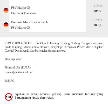
12.09.26
FSV Mainz 05
20:30
Eintracht Frankfurt
19.09.26
Borussia Monchengladbach
20:30
FSV Mainz 05
SEPAK BOLA DI TV - Hak Cipta Dilindungi Undang-Undang. Dengan situs yang
Anda kunjungi, Anda secara otomatis menyetujui Kebijakan Privasi dan Kebijakan
Cookie! Di sini Anda bisa berkenalan dengan mereka!
Hubungi kami:
Terms of Use (EULA)
contact@telefootball.net
За НАС
Aplikasi ini berisi informasi peluang.
Kami meminta taruhan yang
bertanggung jawab dan wajar.
.