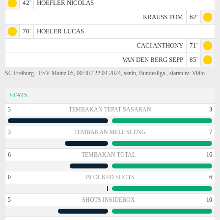
42'
HOEFLER NICOLAS
KRAUSS TOM
62'
70'
HOELER LUCAS
CACI ANTHONY
71'
VAN DEN BERG SEPP
85'
SC Freiburg - FSV Mainz 05, 00:30 / 22.04.2024, senin, Bundesliga , siaran tv: Vidio
STATS
3
TEMBAKAN TEPAT SASARAN
3
3
TEMBAKAN MELENCENG
7
6
TEMBAKAN TOTAL
16
0
BLOCKED SHOTS
6
5
SHOTS INSIDEBOX
10