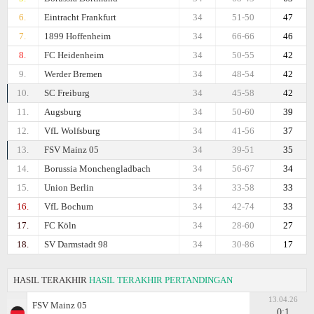
6.
Eintracht Frankfurt
34
51-50
47
7.
1899 Hoffenheim
34
66-66
46
8.
FC Heidenheim
34
50-55
42
9.
Werder Bremen
34
48-54
42
10.
SC Freiburg
34
45-58
42
11.
Augsburg
34
50-60
39
12.
VfL Wolfsburg
34
41-56
37
13.
FSV Mainz 05
34
39-51
35
14.
Borussia Monchengladbach
34
56-67
34
15.
Union Berlin
34
33-58
33
16.
VfL Bochum
34
42-74
33
17.
FC Köln
34
28-60
27
18.
SV Darmstadt 98
34
30-86
17
HASIL TERAKHIR
HASIL TERAKHIR PERTANDINGAN
13.04.26
FSV Mainz 05
0:1