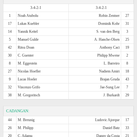
3-4-2-1
3-4-2-1
1
Noah Atubolu
Robin Zentner
27
17
Lukas Kuebler
Dominik Kohr
31
14
Yannik Keitel
S. van den Berg
3
5
Manuel Gulde
A. Hanche-Olsen
25
42
Ritsu Doan
Anthony Caci
19
30
C. Guenter
Philipp Mwene
2
8
M. Eggestein
L. Barreiro
8
27
Nicolas Hoefler
Nadiem Amiri
18
9
Lucas Hoeler
Brajan Gruda
43
32
Vincenzo Grifo
Jae-Sung Lee
7
38
M. Gregoritsch
J. Burkardt
29
CADANGAN:
44
M. Breunig
Ludovic Ajorque
17
26
M. Philipp
Daniel Batz
33
20
C. Adamu
Danny da Costa
21