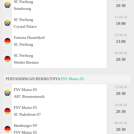
SC Freiburg
20:30
Strasbourg
15.08.26
SC Freiburg
19:00
Crystal Palace
23.08.26
Fortuna Dusseldorf
23:00
SC Freiburg
30.08.26
SC Freiburg
20:30
Werder Bremen
PERTANDINGAN BERIKUTNYA
FSV Mainz 05
15.08.26
FSV Mainz 05
20:30
AFC Bournemouth
29.08.26
FSV Mainz 05
20:30
SC Paderborn 07
06.09.26
Hamburger SV
20:30
FSV Mainz 05