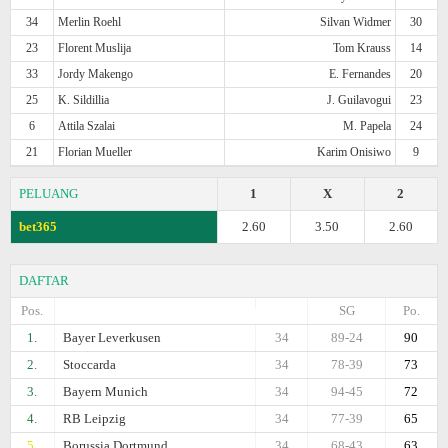
34
Merlin Roehl
Silvan Widmer
30
23
Florent Muslija
Tom Krauss
14
33
Jordy Makengo
E. Fernandes
20
25
K. Sildillia
J. Guilavogui
23
6
Attila Szalai
M. Papela
24
21
Florian Mueller
Karim Onisiwo
9
PELUANG
1
X
2
bet365
2.60
3.50
2.60
DAFTAR
Pos.
SG
Po.
1.
Bayer Leverkusen
34
89-24
90
2.
Stoccarda
34
78-39
73
3.
Bayern Munich
34
94-45
72
4.
RB Leipzig
34
77-39
65
5.
Borussia Dortmund
34
68-43
63