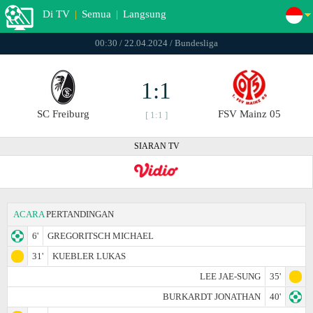
Di TV
|
Semua
|
Langsung
00:30 / 22.04.2024 / Bundesliga
1:1
SC Freiburg
FSV Mainz 05
[ 1:1 ]
SIARAN TV
ACARA
PERTANDINGAN
6'
GREGORITSCH MICHAEL
31'
KUEBLER LUKAS
LEE JAE-SUNG
35'
BURKARDT JONATHAN
40'