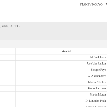
STANEV KOLYO
7
, sabtu, A PFG
4-2-3-1
M. Velichkov
Jose Van Rankin
Serigne Faye
G. Aleksandrov
Martin Nikolov
Gorka Larrucea
Martin Moran
D. Lutumba-Pitah