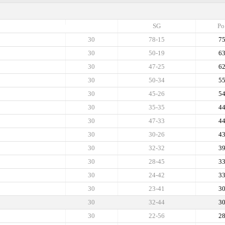
SG
Po
30
78-15
7
30
50-19
6
30
47-25
6
30
50-34
5
30
45-26
5
30
35-35
4
30
47-33
4
30
30-26
4
30
32-32
3
30
28-45
3
30
24-42
3
30
23-41
3
30
32-44
3
30
22-56
2