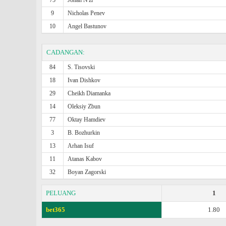
75
Johan N'zi
9
Nicholas Penev
10
Angel Bastunov
CADANGAN:
84
S. Tisovski
18
Ivan Dishkov
29
Cheikh Diamanka
14
Oleksiy Zbun
77
Oktay Hamdiev
3
B. Bozhurkin
13
Arhan Isuf
11
Atanas Kabov
32
Boyan Zagorski
PELUANG
1
bet365
1.80