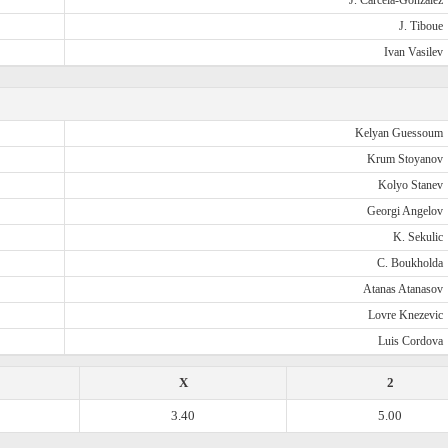
J. Carcela-Gonzalez
J. Tiboue
Ivan Vasilev
Kelyan Guessoum
Krum Stoyanov
Kolyo Stanev
Georgi Angelov
K. Sekulic
C. Boukholda
Atanas Atanasov
Lovre Knezevic
Luis Cordova
X
2
3.40
5.00