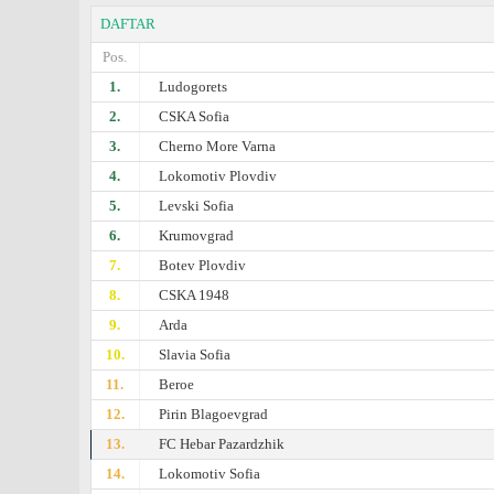
DAFTAR
Pos.
1.
Ludogorets
2.
CSKA Sofia
3.
Cherno More Varna
4.
Lokomotiv Plovdiv
5.
Levski Sofia
6.
Krumovgrad
7.
Botev Plovdiv
8.
CSKA 1948
9.
Arda
10.
Slavia Sofia
11.
Beroe
12.
Pirin Blagoevgrad
13.
FC Hebar Pazardzhik
14.
Lokomotiv Sofia