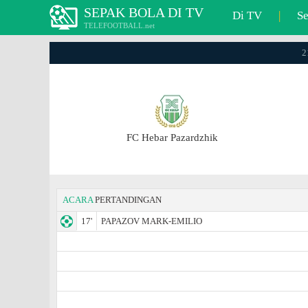
SEPAK BOLA DI TV
Di TV
|
S
TELEFOOTBALL.net
2
FC Hebar Pazardzhik
ACARA
PERTANDINGAN
17'
PAPAZOV MARK-EMILIO