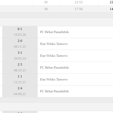
30
22-53
2
30
17-56
1
0:1
FC Hebar Pazardzhik
10.05.26
2:0
Etar Veliko Tarnovo
08.11.25
3:1
Etar Veliko Tarnovo
26.05.24
2:5
FC Hebar Pazardzhik
08.10.23
1:1
Etar Veliko Tarnovo
12.12.21
2:4
FC Hebar Pazardzhik
04.08.21