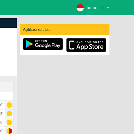
Indonesia
Aplikasi seluler:
0'
2'
6'
0'