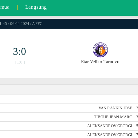
emua
|
Langsung
1:45 / 06.04.2024 / A PFG
3:0
Etar Veliko Tarnovo
[ 1:0 ]
VAN RANKIN JOSE
2
TIBOUE JEAN-MARC
3
ALEKSANDROV GEORGI
5
ALEKSANDROV GEORGI
7