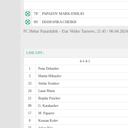
78'
PAPAZOV MARK-EMILIO
90'
DIAMANKA CHEIKH
FC Hebar Pazardzhik - Etar Veliko Tarnovo, 21:45 / 06.04.2024
LINE-UPS
:
4-1-4-1
1
Petar Debarliev
5
Martin Mihaylov
33
Stefan Tsonkov
24
Lazar Marin
21
Bojidar Penchev
99
G. Karakashev
17
M. Papazov
8
Krasian Kolev