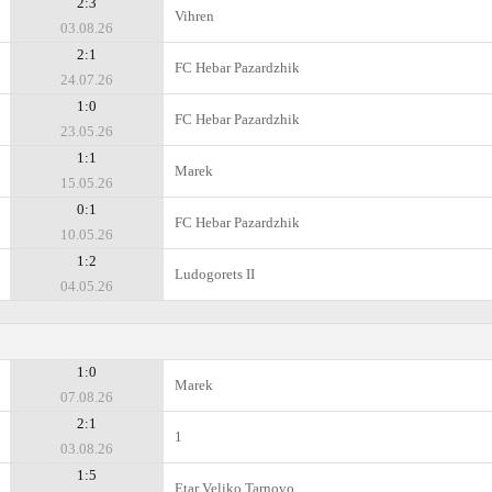
2:3
Vihren
03.08.26
2:1
FC Hebar Pazardzhik
24.07.26
1:0
FC Hebar Pazardzhik
23.05.26
1:1
Marek
15.05.26
0:1
FC Hebar Pazardzhik
10.05.26
1:2
Ludogorets II
04.05.26
1:0
Marek
07.08.26
2:1
1
03.08.26
1:5
Etar Veliko Tarnovo