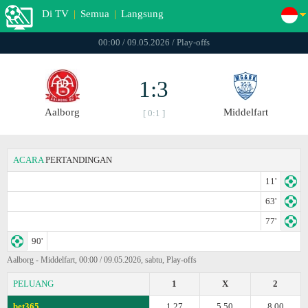
Di TV
|
Semua
|
Langsung
00:00 / 09.05.2026 / Play-offs
1:3
Aalborg
Middelfart
[ 0:1 ]
ACARA
PERTANDINGAN
11'
63'
77'
90'
Aalborg - Middelfart, 00:00 / 09.05.2026, sabtu, Play-offs
PELUANG
1
X
2
bet365
1.27
5.50
8.00