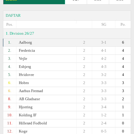
DAFTAR
Pos.
SG
Po.
1. Division 26/27
1.
Aalborg
2
3-1
6
2.
Fredericia
2
4-1
4
3.
Vejle
2
4-2
4
4.
Esbjerg
2
4-3
4
5.
Hvidovre
2
3-2
4
6.
Hobro
2
3-3
3
6.
Aarhus Fremad
2
3-3
3
8.
AB Gladsaxe
2
3-3
2
9.
Hjorring
2
3-4
1
10.
Kolding IF
2
1-2
1
11.
Hillerød Fodbold
2
2-4
0
12.
Koge
2
0-5
0