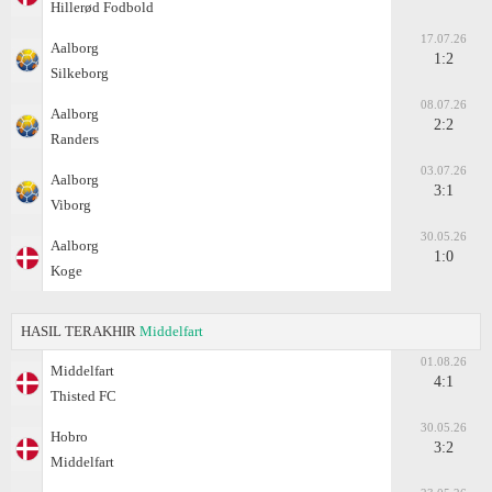
Hillerød Fodbold
17.07.26
Aalborg
1:2
Silkeborg
08.07.26
Aalborg
2:2
Randers
03.07.26
Aalborg
3:1
Viborg
30.05.26
Aalborg
1:0
Koge
HASIL TERAKHIR
Middelfart
01.08.26
Middelfart
4:1
Thisted FC
30.05.26
Hobro
3:2
Middelfart