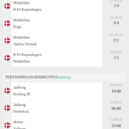
23.05.26
Middelfart
2:4
B 93 Kopenhagen
16.05.26
Middelfart
0:4
Koge
01.05.26
Middelfart
0:1
Aarhus Fremad
26.04.26
B 93 Kopenhagen
2:1
Middelfart
PERTANDINGAN BERIKUTNYA
Aalborg
09.08.26
Aalborg
19:00
Kolding IF
15.08.26
Aalborg
00:00
Fredericia
21.08.26
Hobro
23:00
Aalborg