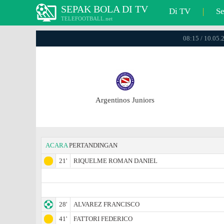
SEPAK BOLA DI TV
Di TV
|
S
TELEFOOTBALL.net
08:15 / 10.05.
Argentinos Juniors
ACARA
PERTANDINGAN
21'
RIQUELME ROMAN DANIEL
28'
ALVAREZ FRANCISCO
41'
FATTORI FEDERICO