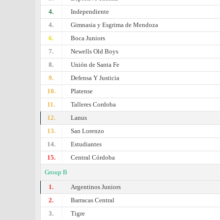
4.
Independiente
4.
Gimnasia y Esgrima de Mendoza
6.
Boca Juniors
7.
Newells Old Boys
8.
Unión de Santa Fe
9.
Defensa Y Justicia
10.
Platense
11.
Talleres Cordoba
12.
Lanus
13.
San Lorenzo
14.
Estudiantes
15.
Central Córdoba
Group B
1.
Argentinos Juniors
2.
Barracas Central
3.
Tigre