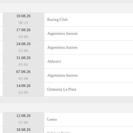
10.08.26
Racing Club
06:15
17.08.26
Argentinos Juniors
04:00
24.08.26
Argentinos Juniors
03:00
31.08.26
Aldosivi
03:00
07.09.26
Argentinos Juniors
03:00
14.09.26
Gimnasia La Plata
03:00
12.08.26
Lanus
07:00
18.08.26