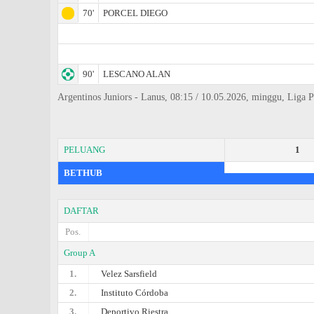
70'
PORCEL DIEGO
90'
LESCANO ALAN
Argentinos Juniors - Lanus, 08:15 / 10.05.2026, minggu, Liga P
PELUANG
1
BETHUB
DAFTAR
Pos.
Group A
1.
Velez Sarsfield
2.
Instituto Córdoba
3.
Deportivo Riestra