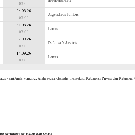
Independiente
03:00
24.08.26
Argentinos Juniors
03:00
31.08.26
Lanus
03:00
07.09.26
Defensa Y Justicia
03:00
14.09.26
Lanus
03:00
 yang Anda kunjungi, Anda secara otomatis menyetujui Kebijakan Privasi dan Kebijakan 
ng bertanggung jawab dan wajar.
.