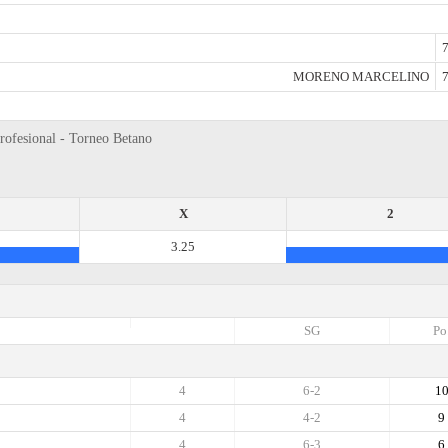
7
MORENO MARCELINO
7
rofesional - Torneo Betano
X
2
3.25
SG
Po
4
6-2
1
4
4-2
9
4
6-3
6