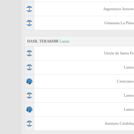
Argentinos Juniors
Gimnasia La Plata
HASIL TERAKHIR
Lanus
Unión de Santa Fe
Lanus
Cienciano
Lanus
Lanus
Instituto Córdoba