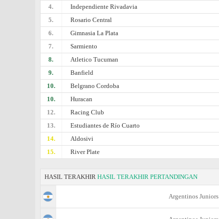
4.
Independiente Rivadavia
5.
Rosario Central
6.
Gimnasia La Plata
7.
Sarmiento
8.
Atletico Tucuman
9.
Banfield
10.
Belgrano Cordoba
10.
Huracan
12.
Racing Club
13.
Estudiantes de Río Cuarto
14.
Aldosivi
15.
River Plate
HASIL TERAKHIR
HASIL TERAKHIR PERTANDINGAN
Argentinos Juniors