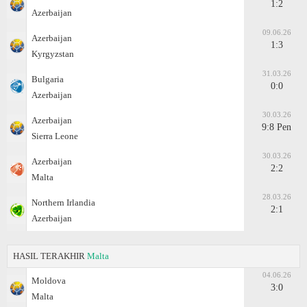
1:2
Azerbaijan
09.06.26
Azerbaijan
1:3
Kyrgyzstan
31.03.26
Bulgaria
0:0
Azerbaijan
30.03.26
Azerbaijan
9:8 Pen
Sierra Leone
30.03.26
Azerbaijan
2:2
Malta
28.03.26
Northern Irlandia
2:1
Azerbaijan
HASIL TERAKHIR
Malta
04.06.26
Moldova
3:0
Malta