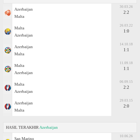
30.03.26
Azerbaijan
2:2
Malta
26.03.22
Malta
1:0
Azerbaijan
14.10.18
Azerbaijan
1:1
Malta
11.09.18
Malta
1:1
Azerbaijan
06.09.15
Malta
2:2
Azerbaijan
29.03.15
Azerbaijan
2:0
Malta
HASIL TERAKHIR
Azerbaijan
10.06.26
San Marino