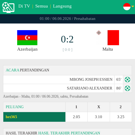
Di TV
|
Semua
|
Langsung
01:00 / 06.06.2026 / Persahabatan
0:2
Azerbaijan
Malta
[ 0:0 ]
ACARA
PERTANDINGAN
MBONG JOSEPH ESSIEN
65'
SATARIANO ALEXANDER
86'
Azerbaijan - Malta, 01:00 / 06.06.2026, sabtu, Persahabatan
PELUANG
1
X
2
bet365
2.05
3.10
3.25
HASIL TERAKHIR
HASIL TERAKHIR PERTANDINGAN