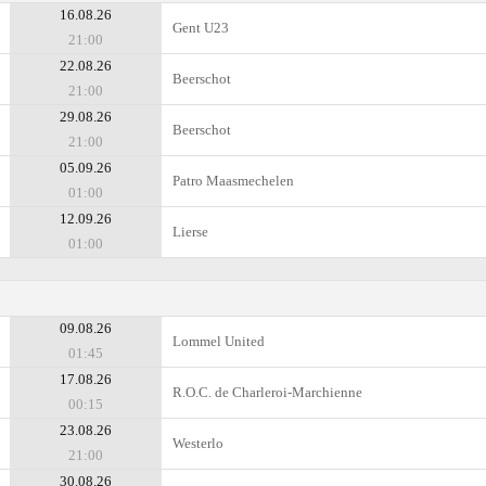
16.08.26
Gent U23
21:00
22.08.26
Beerschot
21:00
29.08.26
Beerschot
21:00
05.09.26
Patro Maasmechelen
01:00
12.09.26
Lierse
01:00
09.08.26
Lommel United
01:45
17.08.26
R.O.C. de Charleroi-Marchienne
00:15
23.08.26
Westerlo
21:00
30.08.26