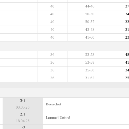
40
44-46
3
40
50-50
3
40
50-57
3
40
43-48
3
40
41-60
2
36
53-53
4
36
53-58
4
36
35-50
3
36
31-62
2
3:1
Beerschot
03.05.26
2:1
Lommel United
18.04.26
1:2