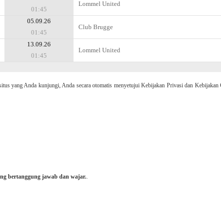
Lommel United
01:45
05.09.26
Club Brugge
01:45
13.09.26
Lommel United
01:45
 yang Anda kunjungi, Anda secara otomatis menyetujui Kebijakan Privasi dan Kebijakan 
ng bertanggung jawab dan wajar.
.