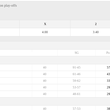
on play-offs
X
2
4.00
3.40
SG
Po
40
91-45
5
40
61-46
4
40
59-62
3
40
53-57
2
40
48-61
2
40
57-53
3