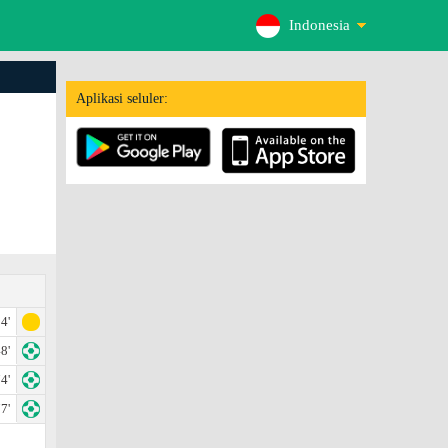
Indonesia
Aplikasi seluler:
4'
8'
4'
7'