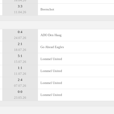
18.04.26
3:3
Beerschot
11.04.26
0:4
ADO Den Haag
24.07.26
2:1
Go Ahead Eagles
18.07.26
5:1
Lommel United
15.07.26
1:1
Lommel United
11.07.26
2:4
Lommel United
07.07.26
0:0
Lommel United
23.05.26