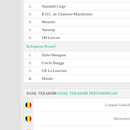
2.
Standard Liege
3.
R.O.C. de Charleroi-Marchienne
4.
Westerlo
5.
Antwerp
6.
OH Leuven
Relegation Round
1.
Zulte-Waregem
2.
Cercle Brugge
3.
UR La Louviere
4.
Dender
HASIL TERAKHIR
HASIL TERAKHIR PERTANDINGAN
Lommel United
Beerschot