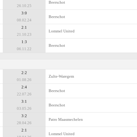
Beerschot
26.10.25
3:0
Beerschot
08.02.24
2:1
Lommel United
21.10.23
1:3
Beerschot
06.11.22
2:2
Zulte-Waregem
01.08.26
2:4
Beerschot
22.07.26
3:1
Beerschot
03.05.26
3:2
Patro Maasmechelen
28.04.26
2:1
Lommel United