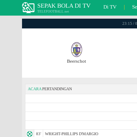
SEPAK BOLA DI TV
Di TV
|
S
TELEFOOTBALL.net
23:15 / 
Beerschot
ACARA
PERTANDINGAN
83'
WRIGHT-PHILLIPS D'MARGIO