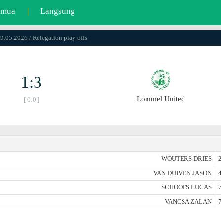
emua
|
Langsung
09.05.2026 / Relegation play-offs
1:3
Lommel United
[ 0:0 ]
WOUTERS DRIES
2
VAN DUIVEN JASON
4
SCHOOFS LUCAS
7
VANCSA ZALAN
7