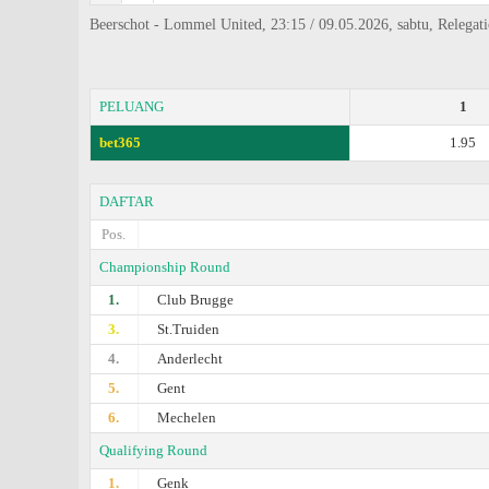
Beerschot - Lommel United, 23:15 / 09.05.2026, sabtu, Relegati
PELUANG
1
bet365
1.95
DAFTAR
Pos.
Championship Round
1.
Club Brugge
3.
St.Truiden
4.
Anderlecht
5.
Gent
6.
Mechelen
Qualifying Round
1.
Genk