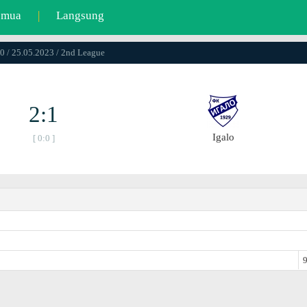
emua
|
Langsung
0 / 25.05.2023 / 2nd League
2:1
Igalo
[ 0:0 ]
9