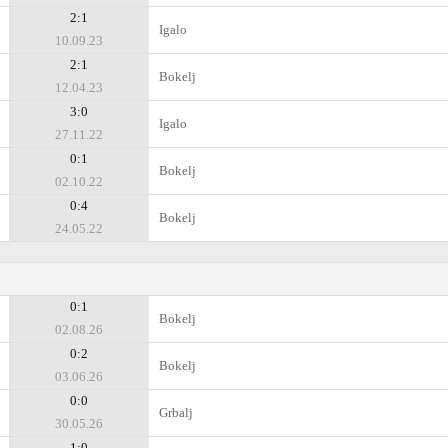
2:1
Igalo
10.09.23
2:1
Bokelj
12.04.23
3:0
Igalo
27.11.22
0:1
Bokelj
02.10.22
0:4
Bokelj
24.05.22
0:1
Bokelj
02.08.26
0:2
Bokelj
03.06.26
0:0
Grbalj
30.05.26
1:0