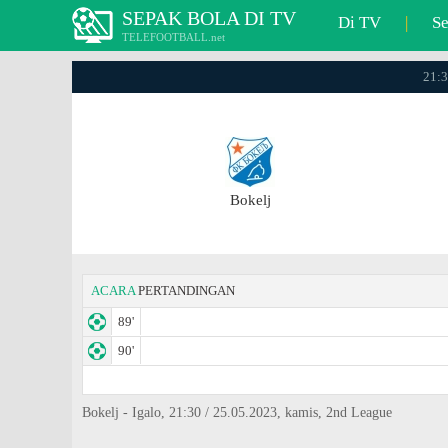
SEPAK BOLA DI TV
Di TV
|
S
TELEFOOTBALL.net
21:3
Bokelj
ACARA
PERTANDINGAN
89'
90'
Bokelj - Igalo, 21:30 / 25.05.2023, kamis, 2nd League