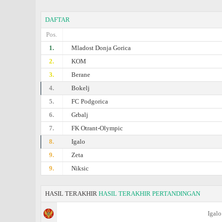
DAFTAR
Pos.
1.
Mladost Donja Gorica
2.
KOM
3.
Berane
4.
Bokelj
5.
FC Podgorica
6.
Grbalj
7.
FK Otrant-Olympic
8.
Igalo
9.
Zeta
9.
Niksic
HASIL TERAKHIR
HASIL TERAKHIR PERTANDINGAN
Igalo