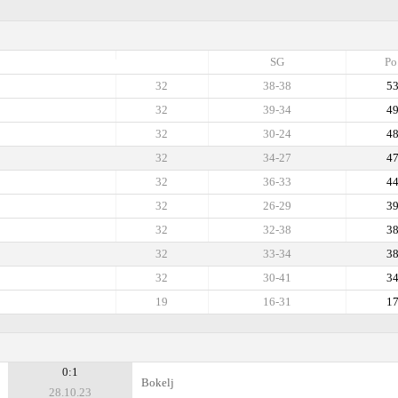
SG
Po
32
38-38
5
32
39-34
4
32
30-24
4
32
34-27
4
32
36-33
4
32
26-29
3
32
32-38
3
32
33-34
3
32
30-41
3
19
16-31
1
0:1
Bokelj
28.10.23