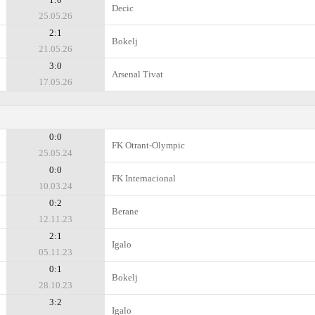
Decic
25.05.26
2:1
Bokelj
21.05.26
3:0
Arsenal Tivat
17.05.26
0:0
FK Otrant-Olympic
25.05.24
0:0
FK Internacional
10.03.24
0:2
Berane
12.11.23
2:1
Igalo
05.11.23
0:1
Bokelj
28.10.23
3:2
Igalo