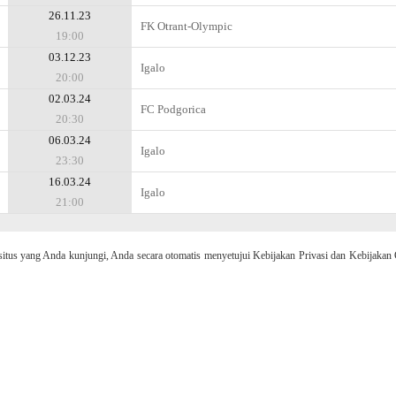
26.11.23
FK Otrant-Olympic
19:00
03.12.23
Igalo
20:00
02.03.24
FC Podgorica
20:30
06.03.24
Igalo
23:30
16.03.24
Igalo
21:00
 yang Anda kunjungi, Anda secara otomatis menyetujui Kebijakan Privasi dan Kebijakan 