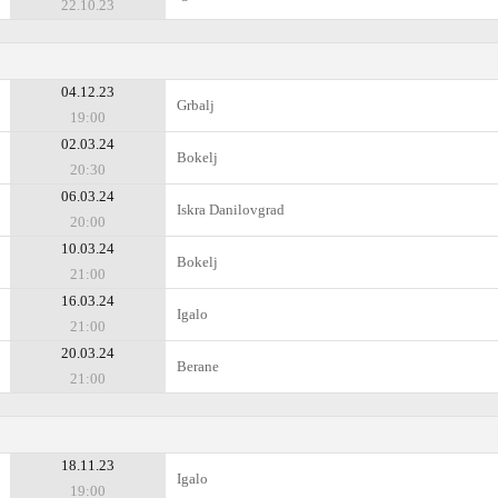
22.10.23
04.12.23
Grbalj
19:00
02.03.24
Bokelj
20:30
06.03.24
Iskra Danilovgrad
20:00
10.03.24
Bokelj
21:00
16.03.24
Igalo
21:00
20.03.24
Berane
21:00
18.11.23
Igalo
19:00