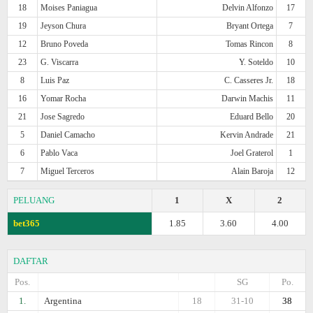
18
Moises Paniagua
Delvin Alfonzo
17
19
Jeyson Chura
Bryant Ortega
7
12
Bruno Poveda
Tomas Rincon
8
23
G. Viscarra
Y. Soteldo
10
8
Luis Paz
C. Casseres Jr.
18
16
Yomar Rocha
Darwin Machis
11
21
Jose Sagredo
Eduard Bello
20
5
Daniel Camacho
Kervin Andrade
21
6
Pablo Vaca
Joel Graterol
1
7
Miguel Terceros
Alain Baroja
12
PELUANG
1
X
2
bet365
1.85
3.60
4.00
DAFTAR
Pos.
SG
Po.
1.
Argentina
18
31-10
38