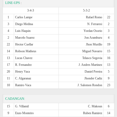
LINE-UPS
:
3-4-3
5-3-2
1
Carlos Lampe
Rafael Romo
22
3
Diego Medina
N. Ferraresi
2
4
Luis Haquin
Yordan Osorio
3
2
Marcelo Suarez
Jon Aramburu
4
22
Hector Cuellar
Jhon Murillo
19
14
Robson Matheus
Miguel Navarro
15
13
Lucas Chavez
Telasco Segovia
16
17
R. Fernandez
J. Andres Martinez
13
20
Henry Vaca
Daniel Pereira
5
11
C. Algaranaz
Jhonder Cadiz
9
10
Ramiro Vaca
J. Salomon Rondon
23
CADANGAN:
15
G. Villamil
C. Makoun
6
9
Enzo Monteiro
Ruben Ramirez
14