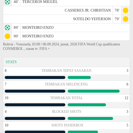
46'
TERCEROS MIGUEL
CASSERES JR. CHRISTIAN
78'
SOTELDO YEFERSON
79'
89'
MONTEIRO ENZO
90'
MONTEIRO ENZO
Bolivia - Venezuela, 03:00 / 06.09.2024, jumat, 2026 FIFA World Cup qualification
CONMEBOL , siaran tv: FIFA +
STATS
8
TEMBAKAN TEPAT SASARAN
3
7
TEMBAKAN MELENCENG
6
19
TEMBAKAN TOTAL
12
4
BLOCKED SHOTS
3
10
SHOTS INSIDEBOX
5