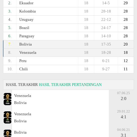
2.
Ekuador
18
14-5
29
3.
Kolombia
18
28-18
28
4.
Uruguay
18
22-12
28
5.
Brazil
18
24-17
28
6.
Paraguay
18
14-10
28
7.
Bolivia
18
17-35
20
8.
Venezuela
18
18-28
18
9.
Peru
18
6-21
12
10.
Chili
18
9-27
11
HASIL TERAKHIR
HASIL TERAKHIR PERTANDINGAN
07.06.25
Venezuela
2:0
Bolivia
29.01.22
Venezuela
4:1
Bolivia
04.06.21
Bolivia
3:1