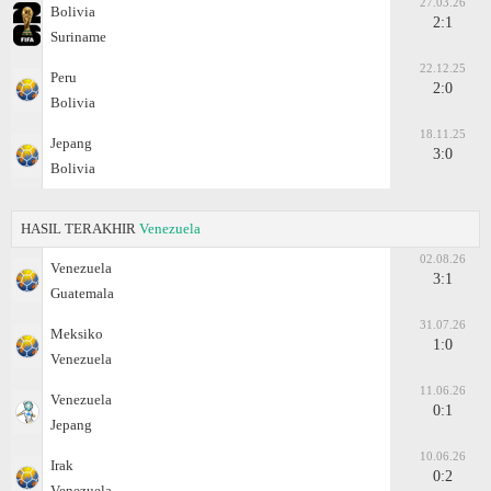
27.03.26
Bolivia
2:1
Suriname
22.12.25
Peru
2:0
Bolivia
18.11.25
Jepang
3:0
Bolivia
HASIL TERAKHIR
Venezuela
02.08.26
Venezuela
3:1
Guatemala
31.07.26
Meksiko
1:0
Venezuela
11.06.26
Venezuela
0:1
Jepang
10.06.26
Irak
0:2
Venezuela