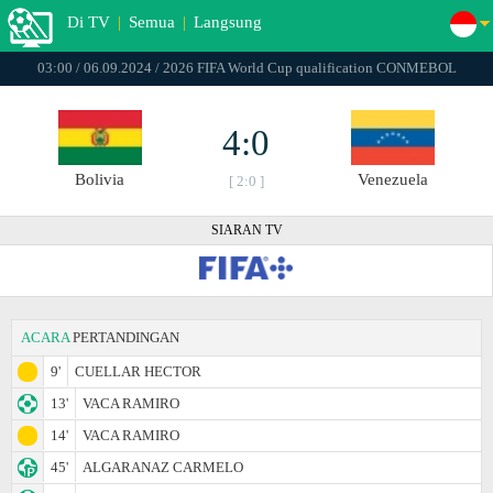
Di TV
|
Semua
|
Langsung
03:00 / 06.09.2024 / 2026 FIFA World Cup qualification CONMEBOL
4:0
Bolivia
Venezuela
[ 2:0 ]
SIARAN TV
ACARA
PERTANDINGAN
9'
CUELLAR HECTOR
13'
VACA RAMIRO
14'
VACA RAMIRO
45'
ALGARANAZ CARMELO