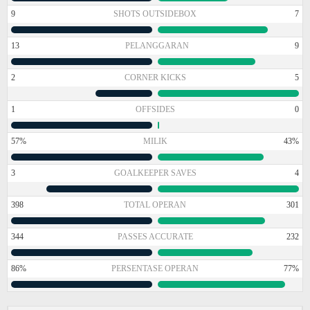
9
SHOTS OUTSIDEBOX
7
13
PELANGGARAN
9
2
CORNER KICKS
5
1
OFFSIDES
0
57%
MILIK
43%
3
GOALKEEPER SAVES
4
398
TOTAL OPERAN
301
344
PASSES ACCURATE
232
86%
PERSENTASE OPERAN
77%