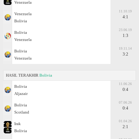
Venezuela
11.10.19
Venezuela
4:1
Bolivia
23.06.19
Bolivia
1:3
Venezuela
19.11.14
Bolivia
3:2
Venezuela
HASIL TERAKHIR
Bolivia
11.06.26
Bolivia
0:4
Aljazair
07.06.26
Bolivia
0:4
Scotland
01.04.26
Irak
2:1
Bolivia