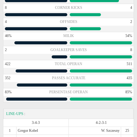
8
CORNER KICKS
4
4
OFFSIDES
2
46%
MILIK
54%
2
GOALKEEPER SAVES
8
422
TOTAL OPERAN
511
352
PASSES ACCURATE
435
83%
PERSENTASE OPERAN
85%
LINE-UPS
:
3-4-3
4-2-3-1
1
Gregor Kobel
W. Szczesny
25