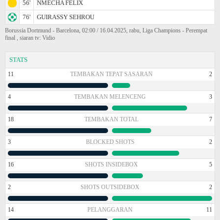
56'
NMECHA FELIX
76'
GUIRASSY SEHROU
Borussia Dortmund - Barcelona, 02:00 / 16.04.2025, rabu, Liga Champions - Perempat
final , siaran tv: Vidio
STATS
11
TEMBAKAN TEPAT SASARAN
2
4
TEMBAKAN MELENCENG
3
18
TEMBAKAN TOTAL
7
3
BLOCKED SHOTS
2
16
SHOTS INSIDEBOX
5
2
SHOTS OUTSIDEBOX
2
14
PELANGGARAN
11