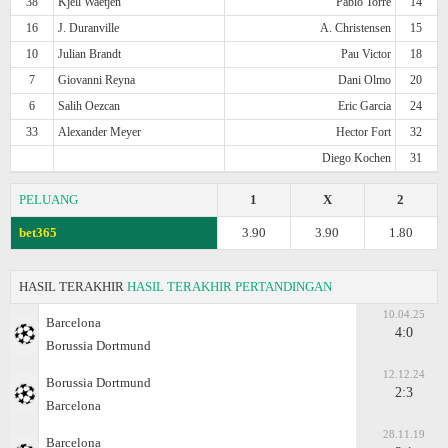
38
Kjell Waetjen
Pablo Torre
14
16
J. Duranville
A. Christensen
15
10
Julian Brandt
Pau Victor
18
7
Giovanni Reyna
Dani Olmo
20
6
Salih Oezcan
Eric Garcia
24
33
Alexander Meyer
Hector Fort
32
Diego Kochen
31
PELUANG
1
X
2
bet365
3.90
3.90
1.80
HASIL TERAKHIR
HASIL TERAKHIR PERTANDINGAN
10.04.25
Barcelona
4:0
Borussia Dortmund
12.12.24
Borussia Dortmund
2:3
Barcelona
28.11.19
Barcelona