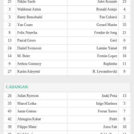
25
Niklas Suele
Jules Kounde
23
3
Waldemar Anton
Ronald Araujo
4
5
Ramy Bensebaini
Pau Cubarsi
2
2
Yan Couto
Gerard Martin
35
8
Felix Nmecha
Frenkie de Jong
21
13
Pascal Gross
Gavi
6
24
Daniel Svensson
Lamine Yamal
19
14
M. Beier
Fermin Lopez
16
9
Serhou Guirassy
Raphinha
11
27
Karim Adeyemi
R. Lewandowski
9
CADANGAN:
26
Julian Ryerson
Inaki Pena
13
35
Marcel Lotka
Inigo Martinez
5
43
Jamie Gittens
Ferran Torres
7
42
Almugera Kabar
Pedri
8
39
Filippo Mane
Ansu Fati
10