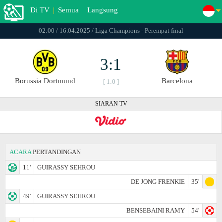
Di TV
|
Semua
|
Langsung
02:00 / 16.04.2025 / Liga Champions - Perempat final
3:1
Borussia Dortmund
Barcelona
[ 1:0 ]
SIARAN TV
ACARA
PERTANDINGAN
11'
GUIRASSY SEHROU
DE JONG FRENKIE
35'
49'
GUIRASSY SEHROU
BENSEBAINI RAMY
54'