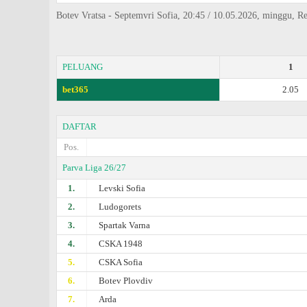
Botev Vratsa - Septemvri Sofia, 20:45 / 10.05.2026, minggu, Re
PELUANG
1
bet365
2.05
DAFTAR
Pos.
Parva Liga 26/27
1.
Levski Sofia
2.
Ludogorets
3.
Spartak Varna
4.
CSKA 1948
5.
CSKA Sofia
6.
Botev Plovdiv
7.
Arda