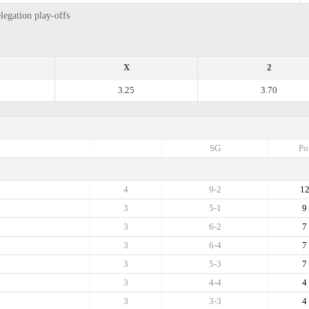
legation play-offs
X
2
3.25
3.70
SG
Po
4
9-2
1
3
5-1
9
3
6-2
7
3
6-4
7
3
5-3
7
3
4-4
4
3
3-3
4