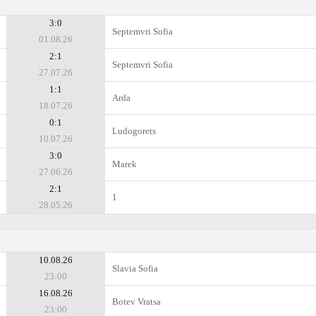
3:0
Septemvri Sofia
01.08.26
2:1
Septemvri Sofia
27.07.26
1:1
Arda
18.07.26
0:1
Ludogorets
10.07.26
3:0
Marek
27.06.26
2:1
1
28.05.26
10.08.26
Slavia Sofia
23:00
16.08.26
Botev Vratsa
23:00