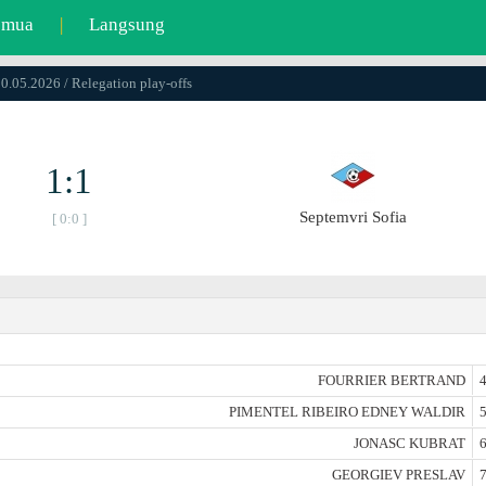
emua
|
Langsung
10.05.2026 / Relegation play-offs
1:1
Septemvri Sofia
[ 0:0 ]
FOURRIER BERTRAND
4
PIMENTEL RIBEIRO EDNEY WALDIR
5
JONASC KUBRAT
6
GEORGIEV PRESLAV
7