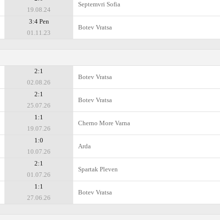
Septemvri Sofia
19.08.24
3:4 Pen
Botev Vratsa
01.11.23
2:1
Botev Vratsa
02.08.26
2:1
Botev Vratsa
25.07.26
1:1
Cherno More Varna
19.07.26
1:0
Arda
10.07.26
2:1
Spartak Pleven
01.07.26
1:1
Botev Vratsa
27.06.26