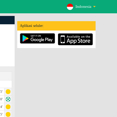
Indonesia
Aplikasi seluler:
5'
0'
4'
5'