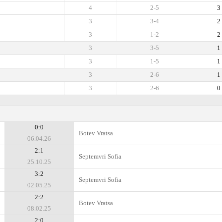
4
2-5
3
3
3-4
2
3
1-2
2
3
3-5
1
3
1-5
1
3
2-6
1
3
2-6
0
0:0
Botev Vratsa
06.04.26
2:1
Septemvri Sofia
25.10.25
3:2
Septemvri Sofia
02.05.25
2:2
Botev Vratsa
08.02.25
2:0