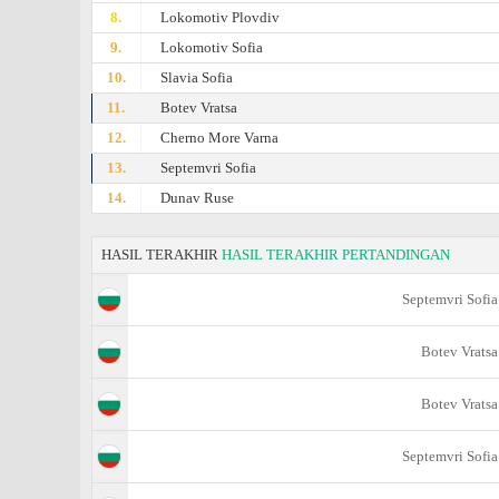
8.
Lokomotiv Plovdiv
9.
Lokomotiv Sofia
10.
Slavia Sofia
11.
Botev Vratsa
12.
Cherno More Varna
13.
Septemvri Sofia
14.
Dunav Ruse
HASIL TERAKHIR
HASIL TERAKHIR PERTANDINGAN
Septemvri Sofia
Botev Vratsa
Botev Vratsa
Septemvri Sofia