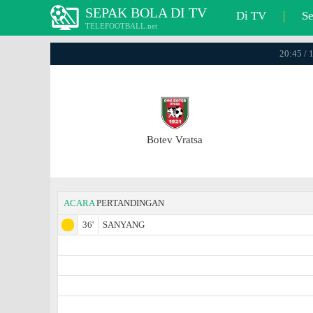
SEPAK BOLA DI TV
Di TV
|
S
TELEFOOTBALL.net
20:45 / 
Botev Vratsa
ACARA
PERTANDINGAN
36'
SANYANG