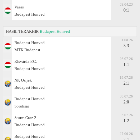
09.04.23
Vasas
0:1
Budapest Honved
HASIL TERAKHIR
Budapest Honved
01.08.26
Budapest Honved
3:3
MTK Budapest
26.07.26
Kisvárda F.C.
1:1
Budapest Honved
19.07.26
NK Osijek
2:1
Budapest Honved
08.07.26
Budapest Honved
2:0
Soroksar
03.07.26
Sturm Graz 2
1:2
Budapest Honved
27.06.26
Budapest Honved
2:1