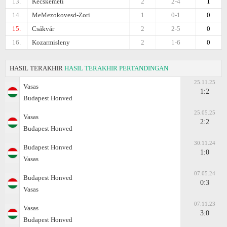
13.
Kecskemеti
2
2-4
1
14.
MeMezokovesd-Zori
1
0-1
0
15.
Csákvár
2
2-5
0
16.
Kozarmisleny
2
1-6
0
HASIL TERAKHIR
HASIL TERAKHIR PERTANDINGAN
25.11.25
Vasas
1:2
Budapest Honved
25.05.25
Vasas
2:2
Budapest Honved
30.11.24
Budapest Honved
1:0
Vasas
07.05.24
Budapest Honved
0:3
Vasas
07.11.23
Vasas
3:0
Budapest Honved