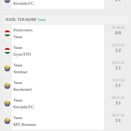
Kisvárda F.C.
HASIL TERAKHIR
Vasas
02.08.26
Ferencvaros
0:0
Vasas
26.07.26
Vasas
2:2
Gyоri ETO
18.07.26
Vasas
2:1
Soroksar
11.07.26
Vasas
5:1
Kecskemеti
08.07.26
Vasas
3:1
Kisvárda F.C.
04.07.26
Vasas
3:1
KFC Komarno