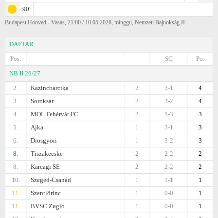
90'
Budapest Honved - Vasas, 21:00 / 10.05.2026, minggu, Nemzeti Bajnokság II
DAFTAR
Pos.
SG
Po.
NB II 26/27
2.
Kazincbarcika
2
3-1
4
3.
Soroksar
2
3-2
4
4.
MOL Fehérvár FC
2
5-3
3
5.
Ajka
1
3-1
3
6.
Diosgyori
1
3-2
3
8.
Tiszakеcske
2
2-2
2
8.
Karcagi SE
2
2-2
2
10.
Szeged-Csanád
1
1-1
1
11.
Szentlőrinc
1
0-0
1
11.
BVSC Zuglo
1
0-0
1