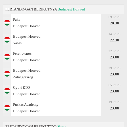
PERTANDINGAN BERIKUTNYA
Budapest Honved
09.08.26
Paks
20:30
Budapest Honved
14.08.26
Budapest Honved
22:30
Vasas
22.08.26
Ferencvaros
23:00
Budapest Honved
29.08.26
Budapest Honved
23:00
Zalaegerszeg
05.09.26
Gyоri ETO
23:00
Budapest Honved
19.09.26
Puskas Academy
23:00
Budapest Honved
PERTANDINGAN BERIKUTNYA
Vasas