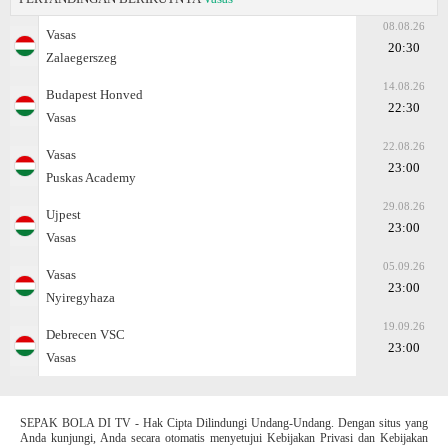
08.08.26
Vasas
20:30
Zalaegerszeg
14.08.26
Budapest Honved
22:30
Vasas
22.08.26
Vasas
23:00
Puskas Academy
29.08.26
Ujpest
23:00
Vasas
05.09.26
Vasas
23:00
Nyiregyhaza
19.09.26
Debrecen VSC
23:00
Vasas
SEPAK BOLA DI TV - Hak Cipta Dilindungi Undang-Undang. Dengan situs yang
Anda kunjungi, Anda secara otomatis menyetujui Kebijakan Privasi dan Kebijakan