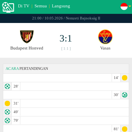
Di TV
|
Semua
|
Langsung
21:00 / 10.05.2026 / Nemzeti Bajnokság II
3:1
Budapest Honved
Vasas
[ 1:1 ]
ACARA
PERTANDINGAN
14'
28'
30'
31'
49'
79'
81'