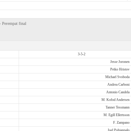
- Perempat final
3-5-2
Jesse Joronen
Petko Hristov
Michael Svoboda
Andrea Carboni
Antonio Candela
M. Kofod Andersen
Tanner Tessmann
M. Egill Ellertsson
F. Zampano
Joel Pohjanpalo