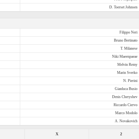
D. Toerset Johnsen
Filippo Neri
Bruno Bertinato
T. Milanese
Niki Maeenpaeae
Melvin Remy
Marin Sverko
N. Pierini
Gianluca Busio
Denis Cheryshev
Riccardo Ciervo
Marco Modolo
A. Novakovich
X
2