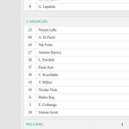
9
G. Lapadula
CADANGAN:
23
Nunzio Lella
99
A. Di Pardo
20
Nik Prelec
27
Antonio Barreca
30
L. Pavoletti
37
Paulo Azzi
39
C. Kourfalidis
19
V. Millico
10
Nicolas Viola
6
Marko Rog
3
E. Goldaniga
18
Simone Aresti
PELUANG
1