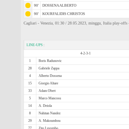
90'
DOSSENA ALBERTO
90'
KOURFALIDIS CHRISTOS
Cagliari - Venezia, 01:30 / 28.05.2023, minggu, Italia play-offs 
LINE-UPS
:
4-2-3-1
1
Boris Radunovic
28
Gabriele Zappa
4
Alberto Dossena
15
Giorgio Altare
33
Adam Obert
5
Marco Mancosu
14
A. Deiola
8
Nahitan Nandez
29
A. Makoumbou
77
Zito Luvumbo