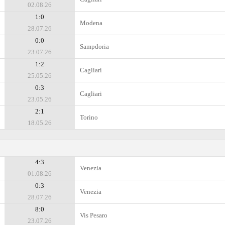
02.08.26
1:0
Modena
28.07.26
0:0
Sampdoria
23.07.26
1:2
Cagliari
25.05.26
0:3
Cagliari
23.05.26
2:1
Torino
18.05.26
4:3
Venezia
01.08.26
0:3
Venezia
28.07.26
8:0
Vis Pesaro
23.07.26