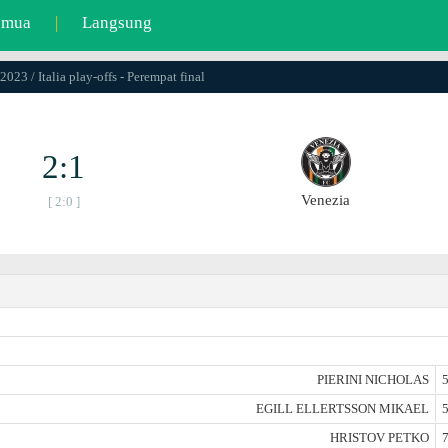
emua
|
Langsung
2023 / Italia play-offs - Perempat final
2:1
Venezia
[ 2:0 ]
PIERINI NICHOLAS
5
EGILL ELLERTSSON MIKAEL
5
HRISTOV PETKO
7