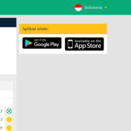
Indonesia
Aplikasi seluler:
2'
3'
9'