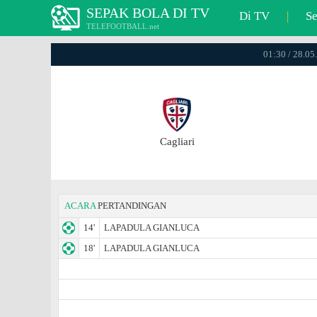
SEPAK BOLA DI TV
Di TV
|
S
TELEFOOTBALL.net
01:30 / 28.05.
Cagliari
ACARA
PERTANDINGAN
14'
LAPADULA GIANLUCA
18'
LAPADULA GIANLUCA