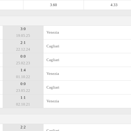
3.60
4.33
3:0
Venezia
19.05.25
2:1
Cagliari
22.12.24
0:0
Cagliari
25.02.23
1:4
Venezia
01.10.22
0:0
Cagliari
23.05.22
1:1
Venezia
02.10.21
2:2
Cagliari