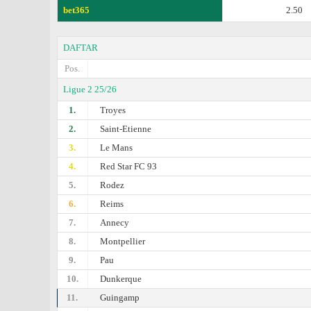
bet365
2.50
DAFTAR
Pos.
Ligue 2 25/26
1.
Troyes
2.
Saint-Etienne
3.
Le Mans
4.
Red Star FC 93
5.
Rodez
6.
Reims
7.
Annecy
8.
Montpellier
9.
Pau
10.
Dunkerque
11.
Guingamp