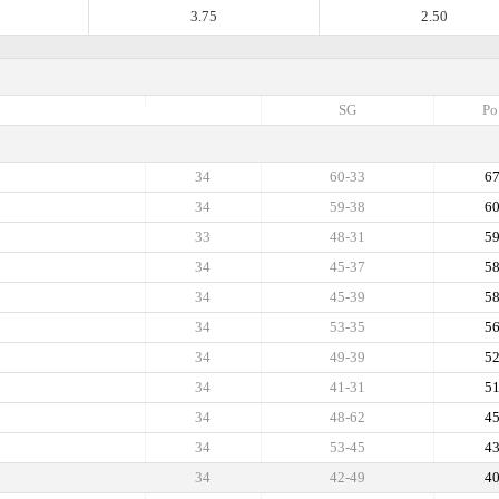
3.75
2.50
SG
Po
34
60-33
6
34
59-38
6
33
48-31
5
34
45-37
5
34
45-39
5
34
53-35
5
34
49-39
5
34
41-31
5
34
48-62
4
34
53-45
4
34
42-49
4