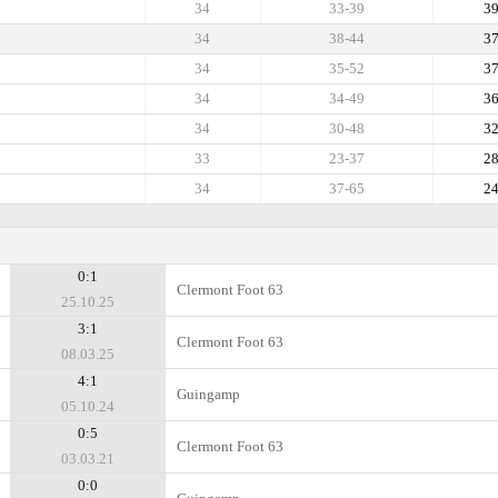
34
33-39
3
34
38-44
3
34
35-52
3
34
34-49
3
34
30-48
3
33
23-37
2
34
37-65
2
0:1
Clermont Foot 63
25.10.25
3:1
Clermont Foot 63
08.03.25
4:1
Guingamp
05.10.24
0:5
Clermont Foot 63
03.03.21
0:0