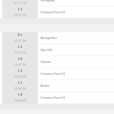
Guingamp
07.11.20
1:2
Clermont Foot 63
26.10.19
0:1
Montpellier
25.07.26
1:1
Quevilly
22.07.26
1:0
Orleans
11.07.26
1:2
Clermont Foot 63
03.05.26
1:1
Bastia
25.04.26
1:0
Clermont Foot 63
18.04.26