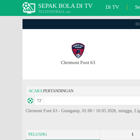
SEPAK BOLA DI TV
Di TV
|
S
TELEFOOTBALL.net
01
Clermont Foot 63
ACARA
PERTANDINGAN
72'
Clermont Foot 63 - Guingamp, 01:00 / 10.05.2026, minggu, Li
PELUANG
1