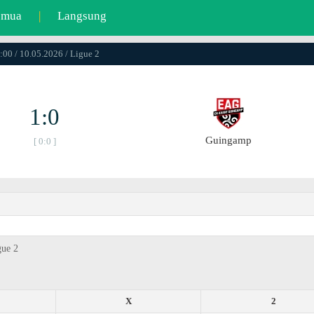
emua
|
Langsung
:00 / 10.05.2026 / Ligue 2
1:0
Guingamp
[ 0:0 ]
gue 2
X
2