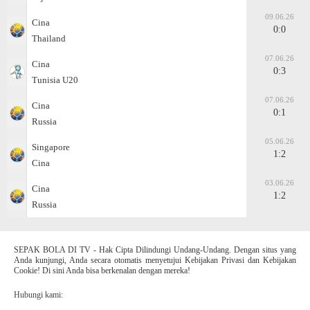
09.06.26
Cina
0:0
Thailand
07.06.26
Cina
0:3
Tunisia U20
07.06.26
Cina
0:1
Russia
05.06.26
Singapore
1:2
Cina
03.06.26
Cina
1:2
Russia
SEPAK BOLA DI TV - Hak Cipta Dilindungi Undang-Undang. Dengan situs yang
Anda kunjungi, Anda secara otomatis menyetujui Kebijakan Privasi dan Kebijakan
Cookie! Di sini Anda bisa berkenalan dengan mereka!
Hubungi kami: