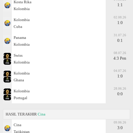
Kosta Rika
1:1
Kolombia
02.08.26
Kolombia
1:0
Cuba
31.07.26
Panama
0:1
Kolombia
08.07.26
Swiss
4:3 Pen
Kolombia
04.07.26
Kolombia
1:0
Ghana
28.06.26
Kolombia
0:0
Portugal
HASIL TERAKHIR
Cina
09.06.26
Cina
3:0
Tajikistan