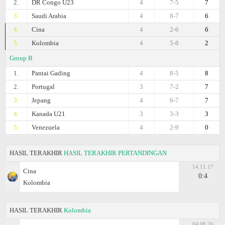
2.
DR Congo U23
4
7-5
7
3.
Saudi Arabia
4
8-7
6
4.
Cina
4
2-6
6
5.
Kolombia
4
5-8
2
Group B
1.
Pantai Gading
4
8-5
8
2.
Portugal
3
7-2
7
3.
Jepang
4
6-7
7
4.
Kanada U21
3
3-3
3
5.
Venezuela
4
2-9
0
HASIL TERAKHIR
HASIL TERAKHIR PERTANDINGAN
14.11.17
Cina
0:4
Kolombia
HASIL TERAKHIR
Kolombia
04.08.26