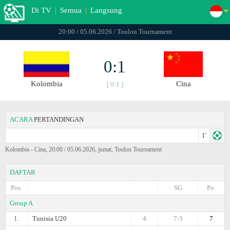
Di TV
|
Semua
|
Langsung
20:00 / 05.06.2026 / Toulon Tournament
0:1
Kolombia
Cina
[ 0:1 ]
ACARA
PERTANDINGAN
1'
Kolombia - Cina, 20:00 / 05.06.2026, jumat, Toulon Tournament
DAFTAR
Pos.
SG
Po.
Group A
1.
Tunisia U20
4
7-3
7