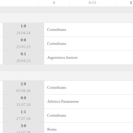
6
6-15
1
1:0
Corinthians
24.04.24
0:0
Corinthians
25.05.23
0:1
Argentinos Juniors
20.04.23
2:0
Corinthians
03.08.26
0:0
Atletico Paranaense
31.07.26
1:1
Corinthians
27.07.26
3:0
Remo
24.07.26