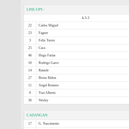
LINE-UPS
:
4-3-3
22
Carlos Miguel
23
Fagner
3
Felix Torres
25
Caca
46
Hugo Farias
10
Rodrigo Garro
14
Raniele
27
Breno Bidon
11
Angel Romero
9
Yuri Alberto
36
Wesley
CADANGAN:
17
G. Nascimento