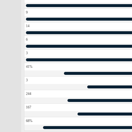
9
14
6
3
41%
3
244
167
68%