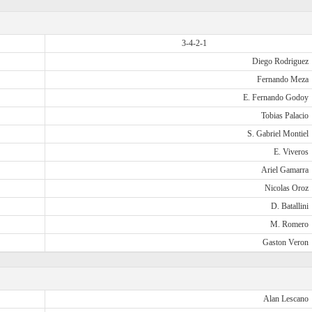
3-4-2-1
Diego Rodriguez
Fernando Meza
E. Fernando Godoy
Tobias Palacio
S. Gabriel Montiel
E. Viveros
Ariel Gamarra
Nicolas Oroz
D. Batallini
M. Romero
Gaston Veron
Alan Lescano