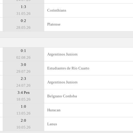
1:3
Corinthians
31.05.26
0:2
Platense
28.05.26
0:1
Argentinos Juniors
02.08.26
3:0
Estudiantes de Río Cuarto
29.07.26
2:3
Argentinos Juniors
24.07.26
3:4 Pen
Belgrano Cordoba
18.05.26
1:0
Huracan
13.05.26
2:0
Lanus
10.05.26