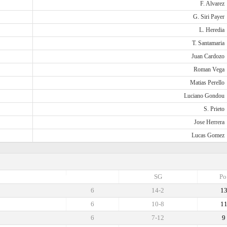
F. Alvarez
G. Siri Payer
L. Heredia
T. Santamaria
Juan Cardozo
Roman Vega
Matias Perello
Luciano Gondou
S. Prieto
Jose Herrera
Lucas Gomez
SG
Po
6
14-2
1
6
10-8
1
6
7-12
9