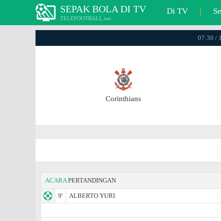
SEPAK BOLA DI TV
Di TV
|
S
TELEFOOTBALL.net
07:30 / 
Corinthians
ACARA
PERTANDINGAN
9'
ALBERTO YURI