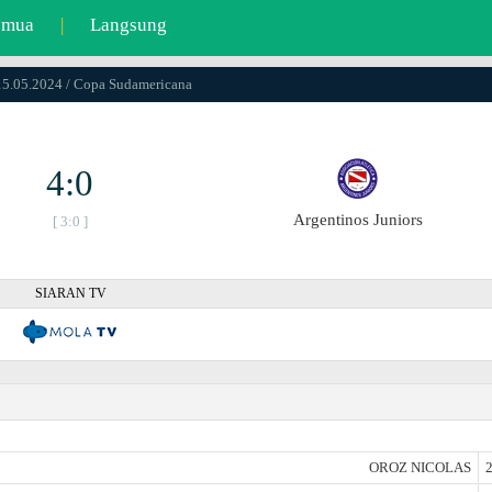
emua
|
Langsung
15.05.2024 / Copa Sudamericana
4:0
Argentinos Juniors
[ 3:0 ]
SIARAN TV
OROZ NICOLAS
2