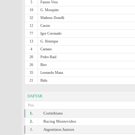
5
Fausto Vera
19
G. Mosquito
32
Matheus Donelli
12
Cassio
77
Igor Coronado
13
G. Henrique
4
Caetano
20
Pedro Raul
26
Biro
35
Leonardo Mana
21
Bidu
DAFTAR
Pos.
1.
Corinthians
2.
Racing Montevideo
3.
Argentinos Juniors