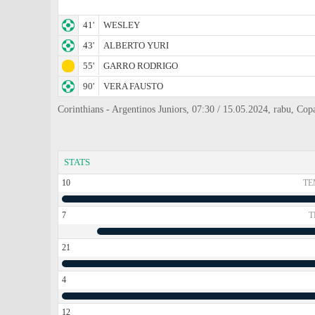
41'
WESLEY
43'
ALBERTO YURI
55'
GARRO RODRIGO
90'
VERA FAUSTO
Corinthians - Argentinos Juniors, 07:30 / 15.05.2024, rabu, C
STATS
10
TE
7
T
21
4
12