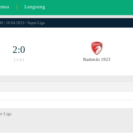
emua
|
Langsung
0 / 10.04.2023 / Super Liga
2:0
Radnicki 1923
[ 1:0 ]
er Liga