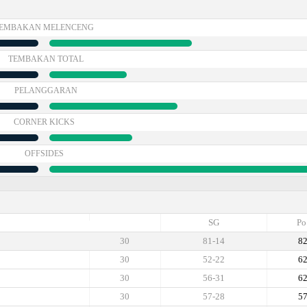
EMBAKAN MELENCENG
TEMBAKAN TOTAL
PELANGGARAN
CORNER KICKS
OFFSIDES
SG
Po
30
81-14
8
30
52-22
6
30
56-31
6
30
57-28
5