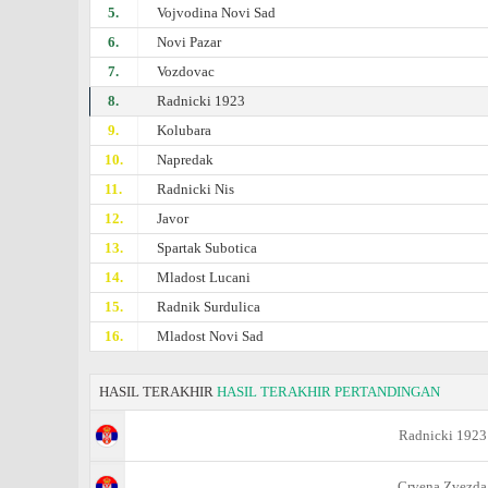
5.
Vojvodina Novi Sad
6.
Novi Pazar
7.
Vozdovac
8.
Radnicki 1923
9.
Kolubara
10.
Napredak
11.
Radnicki Nis
12.
Javor
13.
Spartak Subotica
14.
Mladost Lucani
15.
Radnik Surdulica
16.
Mladost Novi Sad
HASIL TERAKHIR
HASIL TERAKHIR PERTANDINGAN
Radnicki 1923
Crvena Zvezda