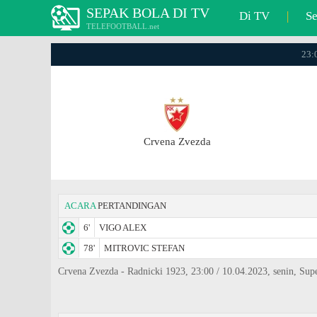
SEPAK BOLA DI TV
Di TV
|
S
TELEFOOTBALL.net
23:0
Crvena Zvezda
ACARA
PERTANDINGAN
6'
VIGO ALEX
78'
MITROVIC STEFAN
Crvena Zvezda - Radnicki 1923, 23:00 / 10.04.2023, senin, Sup