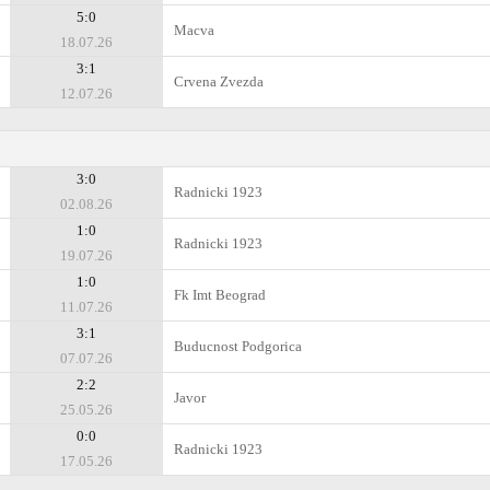
5:0
Macva
18.07.26
3:1
Crvena Zvezda
12.07.26
3:0
Radnicki 1923
02.08.26
1:0
Radnicki 1923
19.07.26
1:0
Fk Imt Beograd
11.07.26
3:1
Buducnost Podgorica
07.07.26
2:2
Javor
25.05.26
0:0
Radnicki 1923
17.05.26