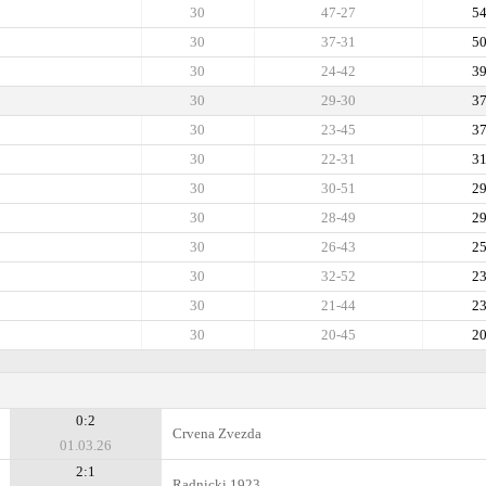
30
47-27
5
30
37-31
5
30
24-42
3
30
29-30
3
30
23-45
3
30
22-31
3
30
30-51
2
30
28-49
2
30
26-43
2
30
32-52
2
30
21-44
2
30
20-45
2
0:2
Crvena Zvezda
01.03.26
2:1
Radnicki 1923