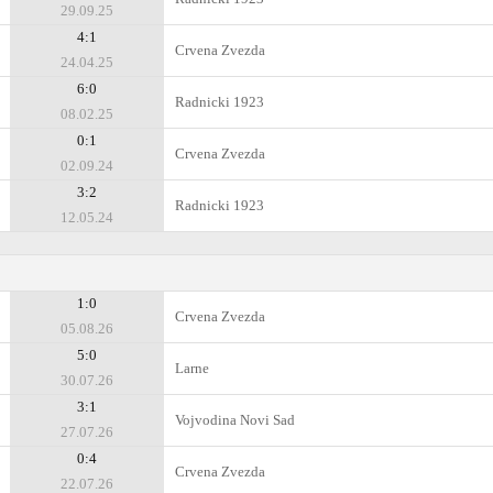
29.09.25
4:1
Crvena Zvezda
24.04.25
6:0
Radnicki 1923
08.02.25
0:1
Crvena Zvezda
02.09.24
3:2
Radnicki 1923
12.05.24
1:0
Crvena Zvezda
05.08.26
5:0
Larne
30.07.26
3:1
Vojvodina Novi Sad
27.07.26
0:4
Crvena Zvezda
22.07.26