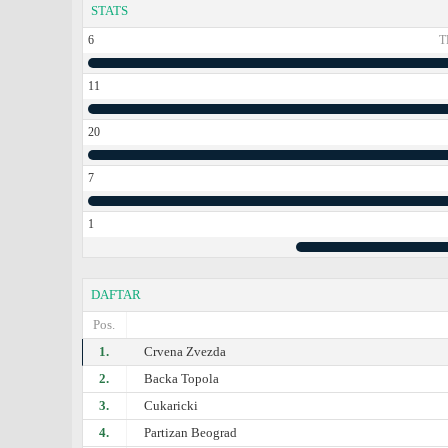
STATS
6
T
11
20
7
1
DAFTAR
Pos.
1.
Crvena Zvezda
2.
Backa Topola
3.
Cukaricki
4.
Partizan Beograd