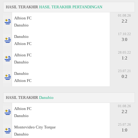
HASIL TERAKHIR
HASIL TERAKHIR PERTANDINGAN
01.08.26
Albion FC
2:2
Danubio
17.10.22
Danubio
3:0
Albion FC
28.05.22
Albion FC
1:2
Danubio
23.07.21
Danubio
0:2
Albion FC
HASIL TERAKHIR
Danubio
01.08.26
Albion FC
2:2
Danubio
25.07.26
Montevideo City Torque
1:0
Danubio