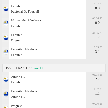
12.07.26
Danubio
0:0
Nacional De Football
06.06.26
Montevideo Wanderers
0:0
Danubio
31.05.26
Danubio
1:2
Progreso
19.05.26
Deportivo Maldonado
3:1
Danubio
HASIL TERAKHIR
Albion FC
01.08.26
Albion FC
2:2
Danubio
11.07.26
Deportivo Maldonado
1:1
Albion FC
07.06.26
Progreso