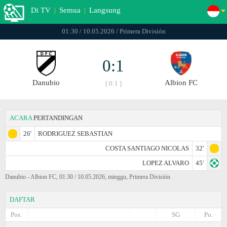
Di TV
|
Semua
|
Langsung
01:30 / 10.05.2026 / Primera División
0:1
Danubio
Albion FC
[ 0:1 ]
ACARA
PERTANDINGAN
26'
RODRIGUEZ SEBASTIAN
COSTA SANTIAGO NICOLAS
32'
LOPEZ ALVARO
45'
Danubio - Albion FC, 01:30 / 10.05.2026, minggu, Primera División
DAFTAR
Pos.
SG
Po.