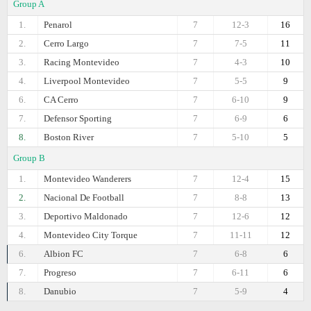
Group A
1.
Penarol
7
12-3
16
2.
Cerro Largo
7
7-5
11
3.
Racing Montevideo
7
4-3
10
4.
Liverpool Montevideo
7
5-5
9
6.
CA Cerro
7
6-10
9
7.
Defensor Sporting
7
6-9
6
8.
Boston River
7
5-10
5
Group B
1.
Montevideo Wanderers
7
12-4
15
2.
Nacional De Football
7
8-8
13
3.
Deportivo Maldonado
7
12-6
12
4.
Montevideo City Torque
7
11-11
12
6.
Albion FC
7
6-8
6
7.
Progreso
7
6-11
6
8.
Danubio
7
5-9
4