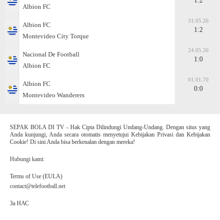
1:2
Albion FC
31.05.26
Albion FC
1:2
Montevideo City Torque
24.05.26
Nacional De Football
1:0
Albion FC
01.01.70
Albion FC
0:0
Montevideo Wanderers
SEPAK BOLA DI TV - Hak Cipta Dilindungi Undang-Undang. Dengan situs yang
Anda kunjungi, Anda secara otomatis menyetujui Kebijakan Privasi dan Kebijakan
Cookie! Di sini Anda bisa berkenalan dengan mereka!
Hubungi kami:
Terms of Use (EULA)
contact@telefootball.net
За НАС