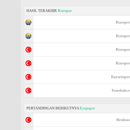
HASIL TERAKHIR
Rizespor
Rizespor
Rizespor
Rizespor
Rizespor
Kayserispor
Fenerbahce
PERTANDINGAN BERIKUTNYA
Eyupspor
Besiktas