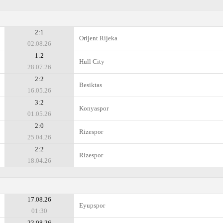
2:1
Orijent Rijeka
02.08.26
1:2
Hull City
28.07.26
2:2
Besiktas
16.05.26
3:2
Konyaspor
01.05.26
2:0
Rizespor
25.04.26
2:2
Rizespor
18.04.26
17.08.26
Eyupspor
01:30
23.08.26