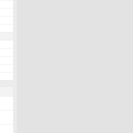
0
7
7
7
2
2
1
0
9
7