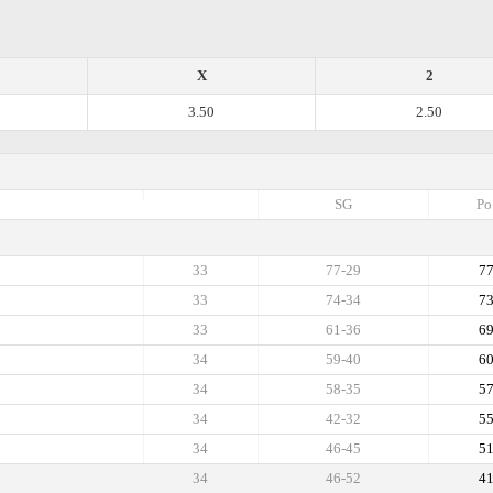
X
2
3.50
2.50
SG
Po
33
77-29
7
33
74-34
7
33
61-36
6
34
59-40
6
34
58-35
5
34
42-32
5
34
46-45
5
34
46-52
4