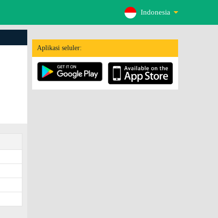
Indonesia
Aplikasi seluler: