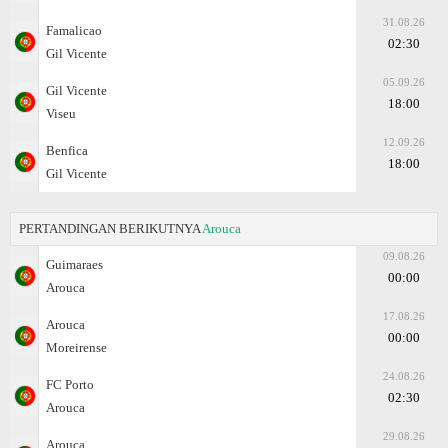
31.08.26
Famalicao
02:30
Gil Vicente
05.09.26
Gil Vicente
18:00
Viseu
12.09.26
Benfica
18:00
Gil Vicente
PERTANDINGAN BERIKUTNYA
Arouca
09.08.26
Guimaraes
00:00
Arouca
17.08.26
Arouca
00:00
Moreirense
24.08.26
FC Porto
02:30
Arouca
29.08.26
Arouca