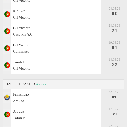
Gil Vicente
04.05.26
Rio Ave
0:0
Gil Vicente
28.04.26
Gil Vicente
2:1
Casa Pia A.C.
19.04.26
Gil Vicente
0:1
Guimaraes
14.04.26
Tondela
2:2
Gil Vicente
HASIL TERAKHIR
Arouca
22.07.26
Famalicao
0:0
Arouca
17.05.26
Arouca
3:1
Tondela
02.05.26