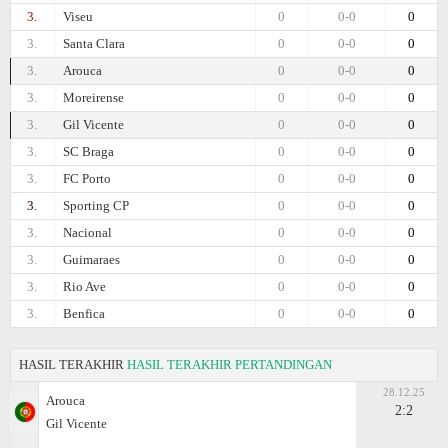
3.
Viseu
0
0-0
0
3.
Santa Clara
0
0-0
0
3.
Arouca
0
0-0
0
3.
Moreirense
0
0-0
0
3.
Gil Vicente
0
0-0
0
3.
SC Braga
0
0-0
0
3.
FC Porto
0
0-0
0
3.
Sporting CP
0
0-0
0
3.
Nacional
0
0-0
0
3.
Guimaraes
0
0-0
0
3.
Rio Ave
0
0-0
0
3.
Benfica
0
0-0
0
HASIL TERAKHIR
HASIL TERAKHIR PERTANDINGAN
28.12.25
Arouca
2:2
Gil Vicente