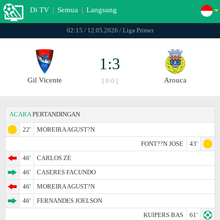
Di TV
|
Semua
|
Langsung
02:15 / 12.05.2026 / Liga Primer
1:3
Gil Vicente
Arouca
[ 0:0 ]
ACARA
PERTANDINGAN
22'
MOREIRA AGUST?­N
FONT??N JOSE
43'
46'
CARLOS ZE
46'
CASERES FACUNDO
46'
MOREIRA AGUST?­N
46'
FERNANDES JOELSON
KUIPERS BAS
61'