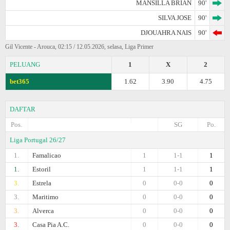
MANSILLA BRIAN
90'
SILVA JOSE
90'
DJOUAHRA NAIS
90'
Gil Vicente - Arouca, 02:15 / 12.05.2026, selasa, Liga Primer
PELUANG
1
X
2
bet365
1.62
3.90
4.75
DAFTAR
Pos.
SG
Po.
Liga Portugal 26/27
1.
Famalicao
1
1-1
1
1.
Estoril
1
1-1
1
3.
Estrela
0
0-0
0
3.
Maritimo
0
0-0
0
3.
Alverca
0
0-0
0
3.
Casa Pia A.C.
0
0-0
0