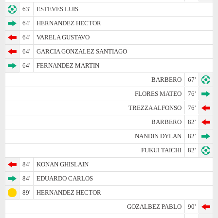
63'
ESTEVES LUIS
64'
HERNANDEZ HECTOR
64'
VARELA GUSTAVO
64'
GARCIA GONZALEZ SANTIAGO
64'
FERNANDEZ MARTIN
BARBERO
67'
FLORES MATEO
76'
TREZZA ALFONSO
76'
BARBERO
82'
NANDIN DYLAN
82'
FUKUI TAICHI
82'
84'
KONAN GHISLAIN
84'
EDUARDO CARLOS
89'
HERNANDEZ HECTOR
GOZALBEZ PABLO
90'