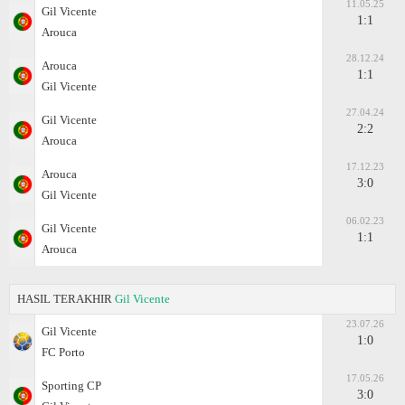
11.05.25
Gil Vicente
1:1
Arouca
28.12.24
Arouca
1:1
Gil Vicente
27.04.24
Gil Vicente
2:2
Arouca
17.12.23
Arouca
3:0
Gil Vicente
06.02.23
Gil Vicente
1:1
Arouca
HASIL TERAKHIR
Gil Vicente
23.07.26
Gil Vicente
1:0
FC Porto
17.05.26
Sporting CP
3:0