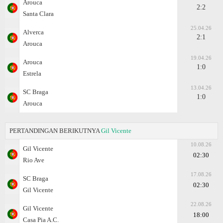
Arouca
2:2
Santa Clara
25.04.26
Alverca
2:1
Arouca
19.04.26
Arouca
1:0
Estrela
13.04.26
SC Braga
1:0
Arouca
PERTANDINGAN BERIKUTNYA
Gil Vicente
10.08.26
Gil Vicente
02:30
Rio Ave
17.08.26
SC Braga
02:30
Gil Vicente
22.08.26
Gil Vicente
18:00
Casa Pia A.C.