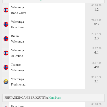
08.08.26
Valerenga
1:2
Bodo Glimt
01.08.26
Valerenga
0:3
Ham Kam
26.07.26
Brann
2:3
Valerenga
17.07.26
Valerenga
6:1
Aalesund
11.07.26
Tromso
4:0
Valerenga
04.07.26
Valerenga
3:1
Fredrikstad
PERTANDINGAN BERIKUTNYA
Ham Kam
09.08.26
Ham Kam