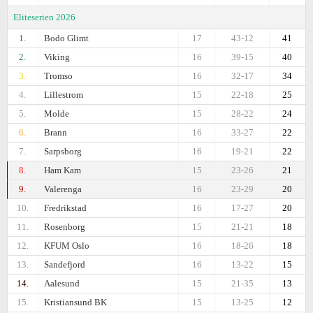
Eliteserien 2026
1.
Bodo Glimt
17
43-12
41
2.
Viking
16
39-15
40
3.
Tromso
16
32-17
34
4.
Lillestrom
15
22-18
25
5.
Molde
15
28-22
24
6.
Brann
16
33-27
22
7.
Sarpsborg
16
19-21
22
8.
Ham Kam
15
23-26
21
9.
Valerenga
16
23-29
20
10.
Fredrikstad
16
17-27
20
11.
Rosenborg
15
21-21
18
12.
KFUM Oslo
16
18-26
18
13.
Sandefjord
16
13-22
15
14.
Aalesund
15
21-35
13
15.
Kristiansund BK
15
13-25
12