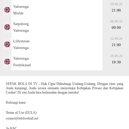
29.08.26
Valerenga
21:00
Molde
08.09.26
Sarpsborg
00:00
Valerenga
12.09.26
Lillestrom
21:00
Valerenga
20.09.26
Valerenga
19:30
Fredrikstad
SEPAK BOLA DI TV - Hak Cipta Dilindungi Undang-Undang. Dengan situs yang
Anda kunjungi, Anda secara otomatis menyetujui Kebijakan Privasi dan Kebijakan
Cookie! Di sini Anda bisa berkenalan dengan mereka!
Hubungi kami:
Terms of Use (EULA)
contact@telefootball.net
За НАС