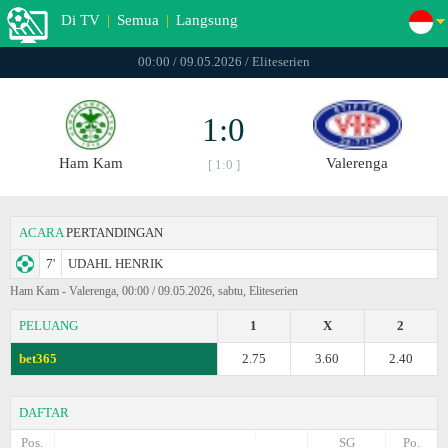
Di TV
|
Semua
|
Langsung
00:00 / 09.05.2026 / Eliteserien
1:0
Ham Kam
Valerenga
[ 1:0 ]
ACARA
PERTANDINGAN
7'
UDAHL HENRIK
Ham Kam - Valerenga, 00:00 / 09.05.2026, sabtu, Eliteserien
PELUANG
1
X
2
bet365
2.75
3.60
2.40
DAFTAR
Pos.
SG
Po.