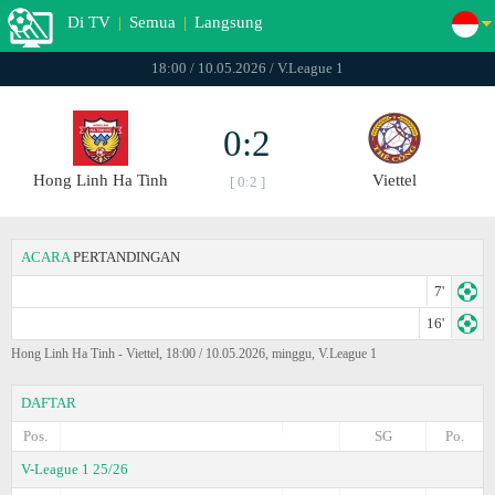
Di TV
|
Semua
|
Langsung
18:00 / 10.05.2026 / V.League 1
0:2
Hong Linh Ha Tinh
Viettel
[ 0:2 ]
ACARA
PERTANDINGAN
7'
16'
Hong Linh Ha Tinh - Viettel, 18:00 / 10.05.2026, minggu, V.League 1
DAFTAR
Pos.
SG
Po.
V-League 1 25/26