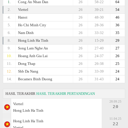
1.
Cong Аn Nhan Dan
26
58-22
64
2.
Viettel
26
39-21
54
4.
Hanoi
26
48-30
46
5.
Ho Chi Minh City
26
28-36
36
6.
Nam Dinh
26
33-32
35
8.
Hong Linh Ha Tinh
26
15-29
29
9.
Song Lam Nghe An
26
27-40
27
10.
Hoang Anh Gia Lai
26
24-37
26
11.
Dong Thap
26
26-38
25
12.
Shb Da Nang
26
33-39
24
14.
Becamex Binh Duong
26
31-43
24
HASIL TERAKHIR
HASIL TERAKHIR PERTANDINGAN
28.09.25
Viettel
2:0
Hong Linh Ha Tinh
11.04.25
Hong Linh Ha Tinh
2:2
Viettel