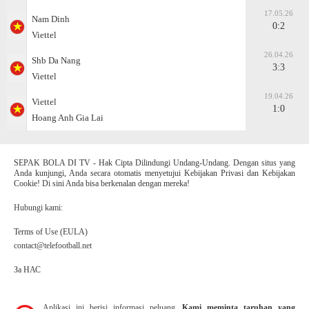
17.05.26
Nam Dinh
0:2
Viettel
26.04.26
Shb Da Nang
3:3
Viettel
19.04.26
Viettel
1:0
Hoang Anh Gia Lai
SEPAK BOLA DI TV - Hak Cipta Dilindungi Undang-Undang. Dengan situs yang
Anda kunjungi, Anda secara otomatis menyetujui Kebijakan Privasi dan Kebijakan
Cookie! Di sini Anda bisa berkenalan dengan mereka!
Hubungi kami:
Terms of Use (EULA)
contact@telefootball.net
За НАС
Aplikasi ini berisi informasi peluang.
Kami meminta taruhan yang