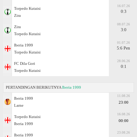
16.07.26
Torpedo Kutaisi
0:3
Zira
08.07.26
Zira
3:0
Torpedo Kutaisi
01.07.26
Iberia 1999
5:6 Pen
Torpedo Kutaisi
28.06.26
FC Dila Gori
0:1
Torpedo Kutaisi
PERTANDINGAN BERIKUTNYA
Iberia 1999
11.08.26
Iberia 1999
23:00
Larne
16.08.26
Torpedo Kutaisi
00:00
Iberia 1999
23.08.26
Iberia 1999