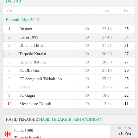
DAFTAR
Pos.
SG
Po.
Erovnuli Liga 2026
1.
Rustavi
20
23-18
35
2.
Iberia 1999
19
27-18
34
3.
Dinamo Tbilisi
19
31-21
31
4.
Torpedo Kutaisi
20
30-20
27
5.
Dinamo Batumi
19
28-30
27
6.
FC Dila Gori
19
21-19
26
7.
FC Samgurali Tskhaltubo
19
25-32
25
8.
Spaeri
19
25-25
22
9.
FC Gagra
19
18-24
22
10.
Meshakhte Tkibuli
19
13-34
11
HASIL TERAKHIR
HASIL TERAKHIR PERTANDINGAN
01.07.26
Iberia 1999
5:6 Pen
Torpedo Kutaisi