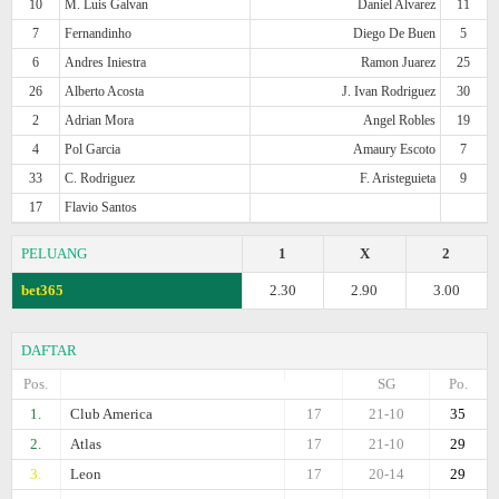
10
M. Luis Galvan
Daniel Alvarez
11
7
Fernandinho
Diego De Buen
5
6
Andres Iniestra
Ramon Juarez
25
26
Alberto Acosta
J. Ivan Rodriguez
30
2
Adrian Mora
Angel Robles
19
4
Pol Garcia
Amaury Escoto
7
33
C. Rodriguez
F. Aristeguieta
9
17
Flavio Santos
PELUANG
1
X
2
bet365
2.30
2.90
3.00
DAFTAR
Pos.
SG
Po.
1.
Club America
17
21-10
35
2.
Atlas
17
21-10
29
3.
Leon
17
20-14
29