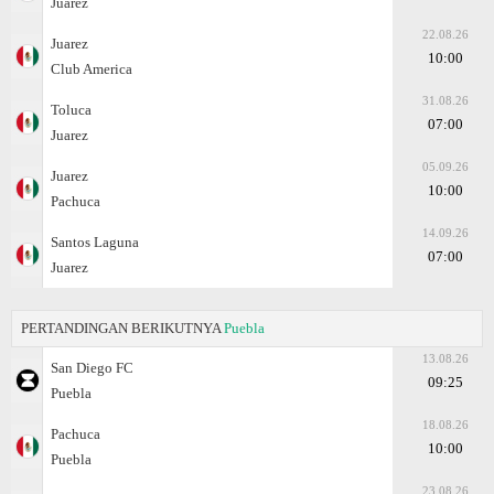
Juаrez
22.08.26
Juаrez
10:00
Club America
31.08.26
Toluca
07:00
Juаrez
05.09.26
Juаrez
10:00
Pachuca
14.09.26
Santos Laguna
07:00
Juаrez
PERTANDINGAN BERIKUTNYA
Puebla
13.08.26
San Diego FC
09:25
Puebla
18.08.26
Pachuca
10:00
Puebla
23.08.26