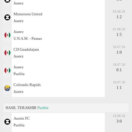
Juаrez
05.08.26
Minnesota United
1:2
Juаrez
01.08.26
Juаrez
1:5
U.N.A.M. - Pumas
26.07.26
CD Guadalajara
1:0
Juаrez
18.07.26
Juаrez
0:1
Puebla
10.07.26
Colorado Rapids
1:1
Juаrez
HASIL TERAKHIR
Puebla
10.08.26
Austin FC
3:0
Puebla