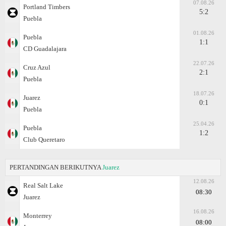
07.08.26
Portland Timbers
5:2
Puebla
01.08.26
Puebla
1:1
CD Guadalajara
22.07.26
Cruz Azul
2:1
Puebla
18.07.26
Juаrez
0:1
Puebla
25.04.26
Puebla
1:2
Club Queretaro
PERTANDINGAN BERIKUTNYA
Juаrez
12.08.26
Real Salt Lake
08:30
Juаrez
16.08.26
Monterrey
08:00