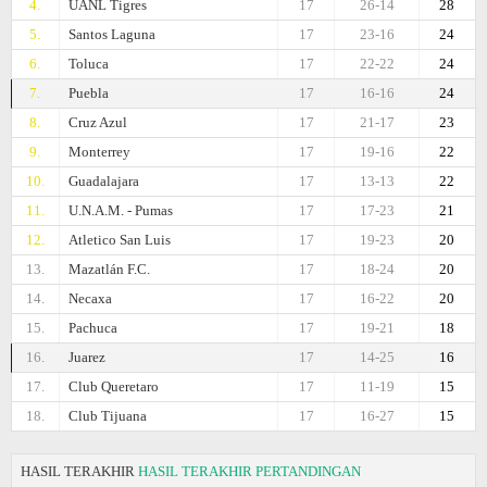
4.
UANL Tigres
17
26-14
28
5.
Santos Laguna
17
23-16
24
6.
Toluca
17
22-22
24
7.
Puebla
17
16-16
24
8.
Cruz Azul
17
21-17
23
9.
Monterrey
17
19-16
22
10.
Guadalajara
17
13-13
22
11.
U.N.A.M. - Pumas
17
17-23
21
12.
Atlеtico San Luis
17
19-23
20
13.
Mazatlán F.C.
17
18-24
20
14.
Necaxa
17
16-22
20
15.
Pachuca
17
19-21
18
16.
Juаrez
17
14-25
16
17.
Club Queretaro
17
11-19
15
18.
Club Tijuana
17
16-27
15
HASIL TERAKHIR
HASIL TERAKHIR PERTANDINGAN