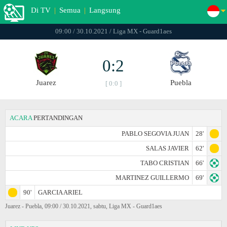
Di TV
|
Semua
|
Langsung
09:00 / 30.10.2021 / Liga MX - Guard1aes
0:2
Juаrez
Puebla
[ 0:0 ]
ACARA
PERTANDINGAN
PABLO SEGOVIA JUAN
28'
SALAS JAVIER
62'
TABO CRISTIAN
66'
MARTINEZ GUILLERMO
69'
90'
GARCIA ARIEL
Juаrez - Puebla, 09:00 / 30.10.2021, sabtu, Liga MX - Guard1aes