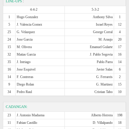
LINE-UPS
:
4-4-2
5-3-2
1
Hugo Gonzalez
Anthony Silva
1
5
J. Valencia Gomez
Israel Reyes
12
25
G. Velazquez
George Corral
4
24
Jose Garcia
M. Araujo
20
15
M. Olivera
Emanuel Gularte
17
32
Matias Garcia
J. Pablo Segovia
16
35
J. Intriago
Pablo Parra
14
16
Jose Esquivel
Javier Salas
6
14
F. Contreras
G. Ferrareis
2
9
Diego Rolan
G. Martinez
15
34
Pedro Raul
Cristian Tabo
10
CADANGAN:
23
J. Antonio Maduena
Alberto Herrera
198
11
Fabian Castillo
D. Villalpando
18