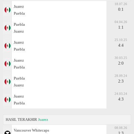
18.07.26
Juаrez
0:1
Puebla
04.04.26
Puebla
1:1
Juаrez
25.10.25
Juаrez
4:4
Puebla
30.03.25
Juаrez
2:0
Puebla
28.09.24
Puebla
2:3
Juаrez
24.03.24
Juаrez
4:3
Puebla
HASIL TERAKHIR
Juаrez
08.08.26
Vancouver Whitecaps
1:3