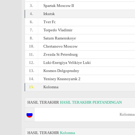
3.
Spartak Moscow II
4.
Irkutsk
6.
Tver Fc
7.
Torpedo Vladimir
8.
Saturn Ramenskoye
10.
Chertanovo Moscow
11.
Zvezda St Petersburg
12.
Luki-Energiya Velikiye Luki
13.
Kosmos Dolgoprudny
14.
Yenisey Krasnoyarsk 2
15.
Kolomna
HASIL TERAKHIR
HASIL TERAKHIR PERTANDINGAN
Kolomna
HASIL TERAKHIR
Kolomna