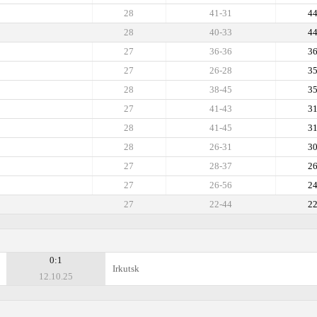
28
41-31
4
28
40-33
4
27
36-36
3
27
26-28
3
28
38-45
3
27
41-43
3
28
41-45
3
28
26-31
3
27
28-37
2
27
26-56
2
27
22-44
2
0:1
Irkutsk
12.10.25