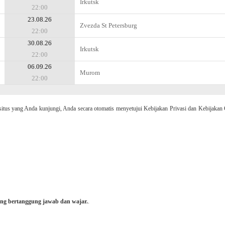
Irkutsk
22:00
23.08.26
Zvezda St Petersburg
22:00
30.08.26
Irkutsk
22:00
06.09.26
Murom
22:00
 yang Anda kunjungi, Anda secara otomatis menyetujui Kebijakan Privasi dan Kebijakan 
ng bertanggung jawab dan wajar.
.