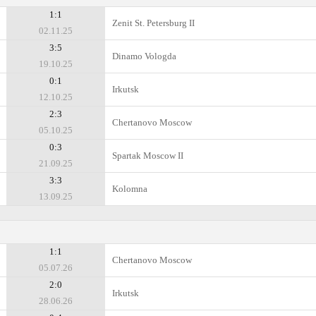
1:1
Zenit St. Petersburg II
02.11.25
3:5
Dinamo Vologda
19.10.25
0:1
Irkutsk
12.10.25
2:3
Chertanovo Moscow
05.10.25
0:3
Spartak Moscow II
21.09.25
3:3
Kolomna
13.09.25
1:1
Chertanovo Moscow
05.07.26
2:0
Irkutsk
28.06.26