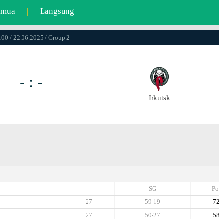
emua
|
Langsung
:00 / 22.06.2025 / Group 2
- : -
Irkutsk
SG
Po
27
59-19
7
27
50-27
5