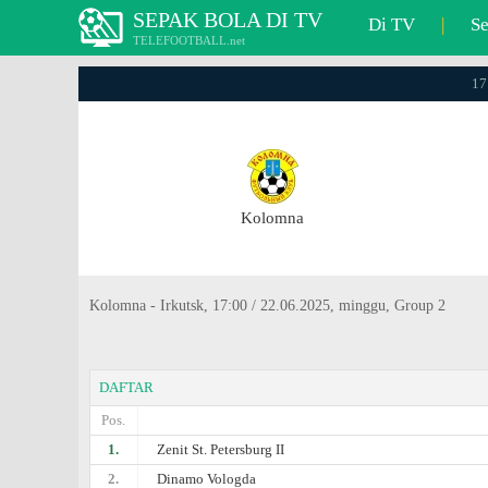
SEPAK BOLA DI TV
Di TV
|
S
TELEFOOTBALL.net
17
Kolomna
Kolomna - Irkutsk, 17:00 / 22.06.2025, minggu, Group 2
DAFTAR
Pos.
1.
Zenit St. Petersburg II
2.
Dinamo Vologda