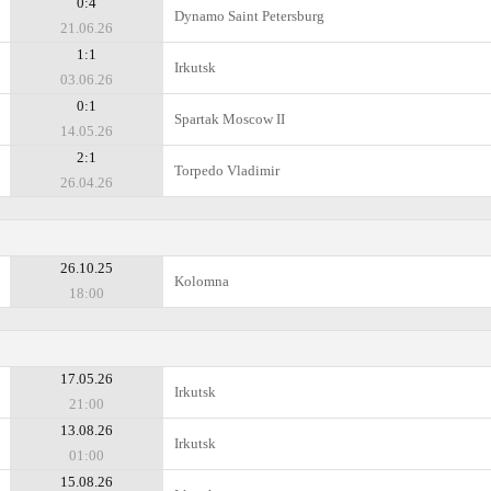
0:4
Dynamo Saint Petersburg
21.06.26
1:1
Irkutsk
03.06.26
0:1
Spartak Moscow II
14.05.26
2:1
Torpedo Vladimir
26.04.26
26.10.25
Kolomna
18:00
17.05.26
Irkutsk
21:00
13.08.26
Irkutsk
01:00
15.08.26