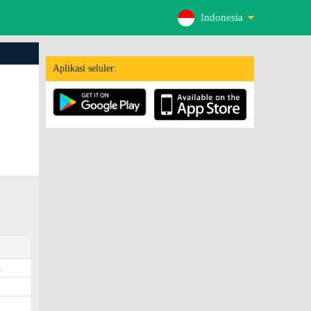
Indonesia
Aplikasi seluler:
.
2
8