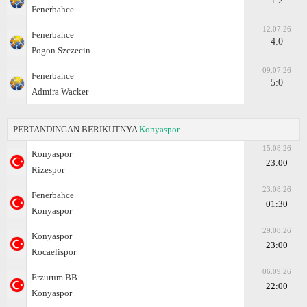
1:2
Fenerbahce
12.07.26
Fenerbahce
4:0
Pogon Szczecin
09.07.26
Fenerbahce
5:0
Admira Wacker
PERTANDINGAN BERIKUTNYA
Konyaspor
15.08.26
Konyaspor
23:00
Rizespor
23.08.26
Fenerbahce
01:30
Konyaspor
29.08.26
Konyaspor
23:00
Kocaelispor
06.09.26
Erzurum BB
22:00
Konyaspor