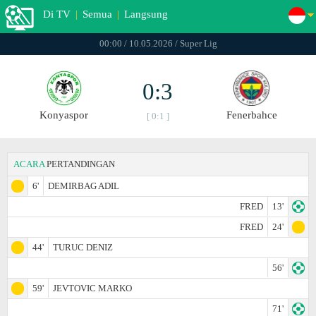
Di TV
|
Semua
|
Langsung
00:00 / 10.05.2026 / Super Lig
0:3
Konyaspor
Fenerbahce
[ 0:1 ]
ACARA
PERTANDINGAN
6'
DEMIRBAG ADIL
FRED
13'
FRED
24'
44'
TURUC DENIZ
56'
59'
JEVTOVIC MARKO
71'