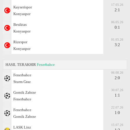
17.05.26
Kayserispor
2:1
Konyaspor
06.05.26
Besiktas
0:1
Konyaspor
01.05.26
Rizespor
3:2
Konyaspor
HASIL TERAKHIR
Fenerbahce
06.08.26
Fenerbahce
2:0
Sturm Graz
30.07.26
Gornik Zabrze
1:1
Fenerbahce
22.07.26
Fenerbahce
1:0
Gornik Zabrze
15.07.26
LASK Linz