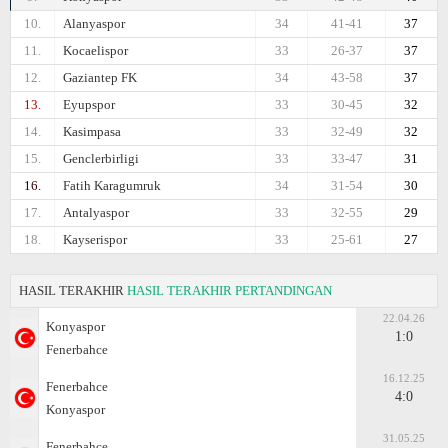
10.
Alanyaspor
34
41-41
37
11.
Kocaelispor
33
26-37
37
12.
Gaziantep FK
34
43-58
37
13.
Eyupspor
33
30-45
32
14.
Kasimpasa
33
32-49
32
15.
Genclerbirligi
33
33-47
31
16.
Fatih Karagumruk
34
31-54
30
17.
Antalyaspor
33
32-55
29
18.
Kayserispor
33
25-61
27
HASIL TERAKHIR
HASIL TERAKHIR PERTANDINGAN
22.04.26
Konyaspor
1:0
Fenerbahce
16.12.25
Fenerbahce
4:0
Konyaspor
31.05.25
Fenerbahce