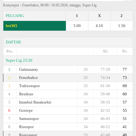
Konyaspor - Fenerbahce, 00:00 / 10.05.2026, minggu, Super Lig
PELUANG
1
X
2
bet365
5.00
4.10
1.56
DAFTAR
Pos.
SG
Po.
Super Lig 25/26
1.
Galatasaray
33
77-29
77
2.
Fenerbahce
33
74-34
73
3.
Trabzonspor
33
61-36
69
4.
Besiktas
34
59-40
60
5.
Istanbul Basaksehir
34
58-35
57
6.
Goztepe
34
42-32
55
7.
Samsunspor
34
46-45
51
8.
Rizespor
34
46-52
41
9.
Konyaspor
33
42-48
40