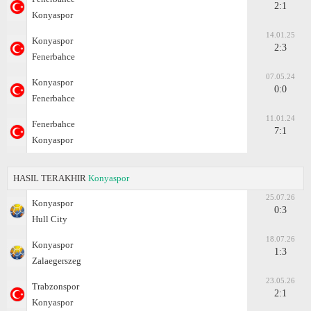
2:1
Konyaspor
14.01.25
Konyaspor
2:3
Fenerbahce
07.05.24
Konyaspor
0:0
Fenerbahce
11.01.24
Fenerbahce
7:1
Konyaspor
HASIL TERAKHIR
Konyaspor
25.07.26
Konyaspor
0:3
Hull City
18.07.26
Konyaspor
1:3
Zalaegerszeg
23.05.26
Trabzonspor
2:1
Konyaspor