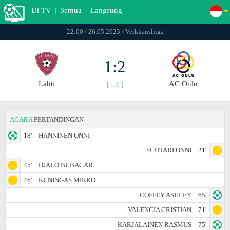
Di TV
|
Semua
|
Langsung
22:00 / 26.05.2023 / Veikkausliiga
1:2
Lahti
AC Oulu
[ 1:0 ]
ACARA
PERTANDINGAN
18'
HANNINEN ONNI
SUUTARI ONNI
21'
45'
DJALO BUBACAR
46'
KUNINGAS MIKKO
COFFEY ASHLEY
65'
VALENCIA CRISTIAN
71'
KARJALAINEN RASMUS
75'