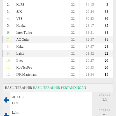
2.
KuPS
22
34-15
43
3.
SJK
22
29-24
38
4.
VPS
22
30-23
36
5.
Honka
22
23-17
35
6.
Inter Turku
22
33-31
34
7.
AC Oulu
22
32-37
31
8.
Haka
22
27-37
24
9.
Lahti
22
21-32
22
10.
Ilves
22
20-27
20
11.
KooTeePee
22
20-33
20
12.
IFK Marieham
22
21-34
15
HASIL TERAKHIR
HASIL TERAKHIR PERTANDINGAN
28.06.26
AC Oulu
1:1
Lahti
25.04.26
Lahti
2:1