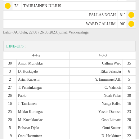
78'
TAURIAINEN JULIUS
PALLAS NOAH
81'
WARD CALLUM
90'
Lahti - AC Oulu, 22:00 / 26.05.2023, jumat, Veikkausliiga
LINE-UPS
:
4-4-2
4-3-3
30
Anton Munukka
Callum Ward
35
3
D. Koskipalo
Riku Selander
6
2
Arian Kabashi
Y. Emmanuel Affi
5
27
T. Penninkangas
C. Valencia
15
26
Pablo
Noah Pallas
30
16
J. Tauriainen
Yanga Baliso
16
25
Mikko Kuningas
Yassin Daoussi
23
20
M. Koenkkoelae
Otso Liimatta
20
5
Bubacar Djalo
Onni Suutari
19
19
Onni Haenninen
D. Heikkinen
22