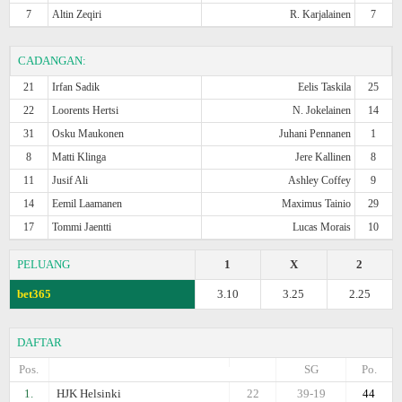
7
Altin Zeqiri
R. Karjalainen
7
CADANGAN:
21
Irfan Sadik
Eelis Taskila
25
22
Loorents Hertsi
N. Jokelainen
14
31
Osku Maukonen
Juhani Pennanen
1
8
Matti Klinga
Jere Kallinen
8
11
Jusif Ali
Ashley Coffey
9
14
Eemil Laamanen
Maximus Tainio
29
17
Tommi Jaentti
Lucas Morais
10
PELUANG
1
X
2
bet365
3.10
3.25
2.25
DAFTAR
Pos.
SG
Po.
1.
HJK Helsinki
22
39-19
44