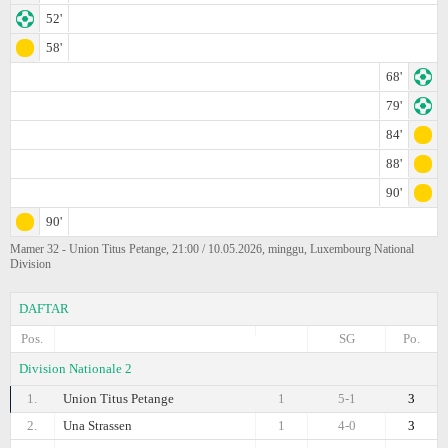
52'
58'
68'
79'
84'
88'
90'
90'
Mamer 32 - Union Titus Petange, 21:00 / 10.05.2026, minggu, Luxembourg National
Division
DAFTAR
Pos.
SG
Po.
Division Nationale 2
1.
Union Titus Petange
1
5-1
3
2.
Una Strassen
1
4-0
3