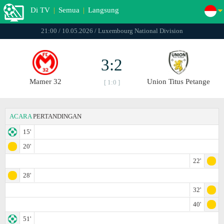
Di TV
|
Semua
|
Langsung
21:00 / 10.05.2026 / Luxembourg National Division
3:2
Mamer 32
Union Titus Petange
[ 1:0 ]
ACARA
PERTANDINGAN
15'
20'
22'
28'
32'
40'
51'