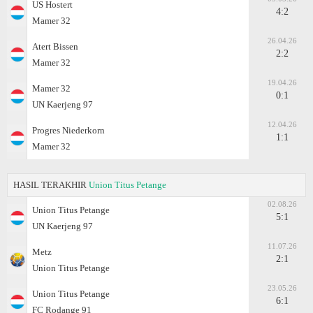
US Hostert
4:2
Mamer 32
26.04.26
Atert Bissen
2:2
Mamer 32
19.04.26
Mamer 32
0:1
UN Kaerjeng 97
12.04.26
Progres Niederkorn
1:1
Mamer 32
HASIL TERAKHIR
Union Titus Petange
02.08.26
Union Titus Petange
5:1
UN Kaerjeng 97
11.07.26
Metz
2:1
Union Titus Petange
23.05.26
Union Titus Petange
6:1
FC Rodange 91