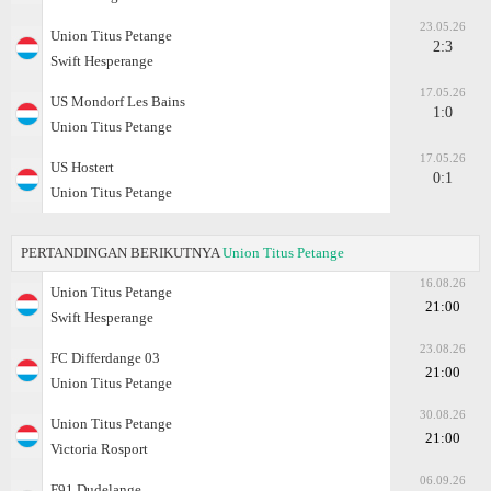
23.05.26
Union Titus Petange
2:3
Swift Hesperange
17.05.26
US Mondorf Les Bains
1:0
Union Titus Petange
17.05.26
US Hostert
0:1
Union Titus Petange
PERTANDINGAN BERIKUTNYA
Union Titus Petange
16.08.26
Union Titus Petange
21:00
Swift Hesperange
23.08.26
FC Differdange 03
21:00
Union Titus Petange
30.08.26
Union Titus Petange
21:00
Victoria Rosport
06.09.26
F91 Dudelange