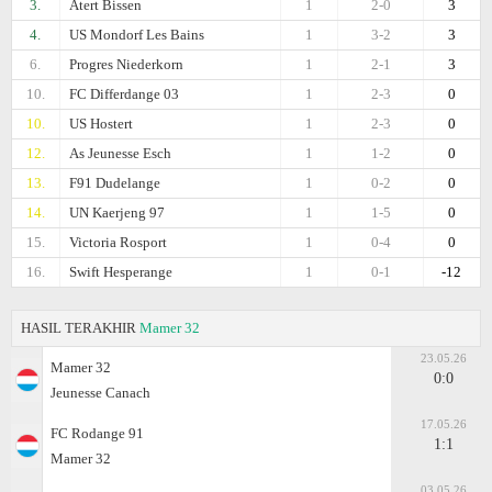
3.
Atert Bissen
1
2-0
3
4.
US Mondorf Les Bains
1
3-2
3
6.
Progres Niederkorn
1
2-1
3
10.
FC Differdange 03
1
2-3
0
10.
US Hostert
1
2-3
0
12.
As Jeunesse Esch
1
1-2
0
13.
F91 Dudelange
1
0-2
0
14.
UN Kaerjeng 97
1
1-5
0
15.
Victoria Rosport
1
0-4
0
16.
Swift Hesperange
1
0-1
-12
HASIL TERAKHIR
Mamer 32
23.05.26
Mamer 32
0:0
Jeunesse Canach
17.05.26
FC Rodange 91
1:1
Mamer 32
03.05.26