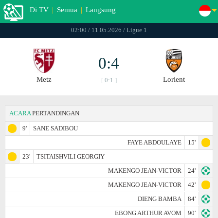
Di TV
|
Semua
|
Langsung
02:00 / 11.05.2026 / Ligue 1
0:4
Metz
Lorient
[ 0:1 ]
ACARA
PERTANDINGAN
9'
SANE SADIBOU
FAYE ABDOULAYE
15'
23'
TSITAISHVILI GEORGIY
MAKENGO JEAN-VICTOR
24'
MAKENGO JEAN-VICTOR
42'
DIENG BAMBA
84'
EBONG ARTHUR AVOM
90'