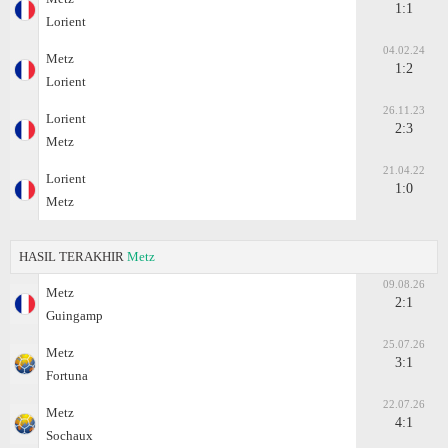
1:1
Lorient
04.02.24
Metz
1:2
Lorient
26.11.23
Lorient
2:3
Metz
21.04.22
Lorient
1:0
Metz
HASIL TERAKHIR
Metz
09.08.26
Metz
2:1
Guingamp
25.07.26
Metz
3:1
Fortuna
22.07.26
Metz
4:1
Sochaux