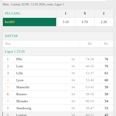
Metz - Lorient, 02:00 / 11.05.2026, senin, Ligue 1
PELUANG
1
X
2
bet365
3.10
3.70
2.20
DAFTAR
Pos.
SG
Po.
Ligue 1 25/26
1.
PSG
34
74-29
76
2.
Lens
34
66-35
70
3.
Lille
34
52-37
61
4.
Lyon
34
53-40
60
5.
Marseille
34
63-45
59
6.
Rennes
34
59-50
59
7.
Monako
34
60-54
54
8.
Strasbourg
34
58-47
53
9.
Lorient
34
48-51
45