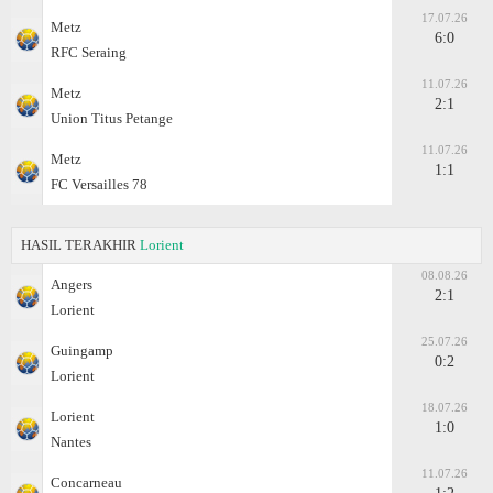
17.07.26
Metz
6:0
RFC Seraing
11.07.26
Metz
2:1
Union Titus Petange
11.07.26
Metz
1:1
FC Versailles 78
HASIL TERAKHIR
Lorient
08.08.26
Angers
2:1
Lorient
25.07.26
Guingamp
0:2
Lorient
18.07.26
Lorient
1:0
Nantes
11.07.26
Concarneau