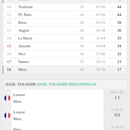
10.
Toulouse
33
47-46
44
11.
FC Paris
34
47-50
44
12.
Brest
34
43-55
39
13.
Angers
34
29-48
36
14.
Le Havre
34
32-44
35
15.
Auxerre
34
34-44
34
16.
Nice
34
37-60
32
17.
Nantes
33
29-52
23
18.
Metz
34
32-76
17
HASIL TERAKHIR
HASIL TERAKHIR PERTANDINGAN
04.01.26
Lorient
1:1
Metz
12.01.25
Lorient
0:0
Metz
21.09.24
Metz