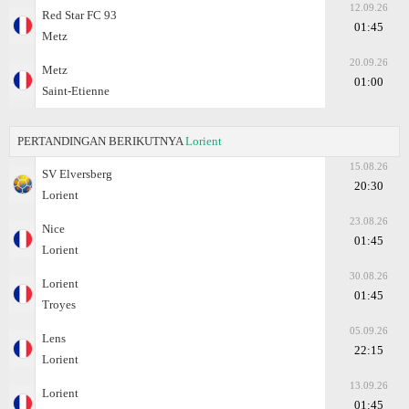
12.09.26
Red Star FC 93
01:45
Metz
20.09.26
Metz
01:00
Saint-Etienne
PERTANDINGAN BERIKUTNYA
Lorient
15.08.26
SV Elversberg
20:30
Lorient
23.08.26
Nice
01:45
Lorient
30.08.26
Lorient
01:45
Troyes
05.09.26
Lens
22:15
Lorient
13.09.26
Lorient
01:45