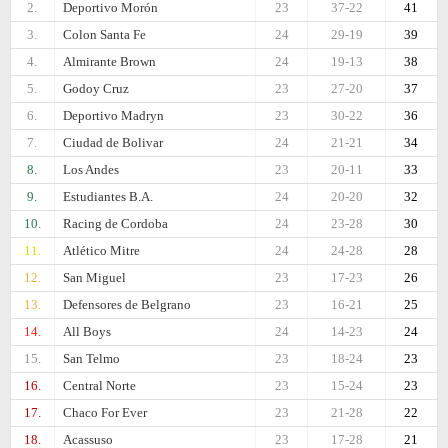
2.
Deportivo Morón
23
37-22
41
3.
Colon Santa Fe
24
29-19
39
4.
Almirante Brown
24
19-13
38
5.
Godoy Cruz
23
27-20
37
6.
Deportivo Madryn
23
30-22
36
7.
Ciudad de Bolivar
24
21-21
34
8.
Los Andes
23
20-11
33
9.
Estudiantes B.A.
24
20-20
32
10.
Racing de Cordoba
24
23-28
30
11.
Atlético Mitre
24
24-28
28
12.
San Miguel
23
17-23
26
13.
Defensores de Belgrano
23
16-21
25
14.
All Boys
24
14-23
24
15.
San Telmo
23
18-24
23
16.
Central Norte
23
15-24
23
17.
Chaco For Ever
23
21-28
22
18.
Acassuso
23
17-28
21