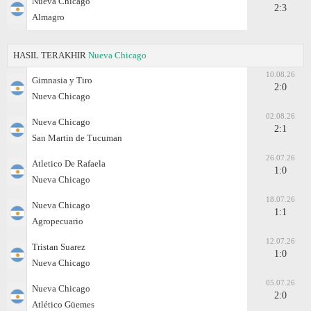
Nueva Chicago
2:3
Almagro
HASIL TERAKHIR
Nueva Chicago
10.08.26
Gimnasia y Tiro
2:0
Nueva Chicago
02.08.26
Nueva Chicago
2:1
San Martin de Tucuman
26.07.26
Atletico De Rafaela
1:0
Nueva Chicago
18.07.26
Nueva Chicago
1:1
Agropecuario
12.07.26
Tristan Suarez
1:0
Nueva Chicago
05.07.26
Nueva Chicago
2:0
Atlético Güemes