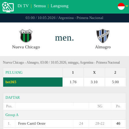
Di TV
|
Semua
|
Langsung
03:00 / 10.05.2026 / Argentina - Primera Nacional
men.
Nueva Chicago
Almagro
Nueva Chicago - Almagro, 03:00 / 10.05.2026, minggu, Argentina - Primera Nacional
PELUANG
1
X
2
bet365
1.76
3.10
5.00
DAFTAR
Pos.
SG
Po.
Group A
1.
Ferro Carril Oeste
24
28-22
46