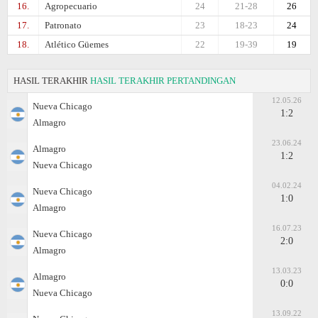
16.
Agropecuario
24
21-28
26
17.
Patronato
23
18-23
24
18.
Atlético Güemes
22
19-39
19
HASIL TERAKHIR
HASIL TERAKHIR PERTANDINGAN
12.05.26
Nueva Chicago
1:2
Almagro
23.06.24
Almagro
1:2
Nueva Chicago
04.02.24
Nueva Chicago
1:0
Almagro
16.07.23
Nueva Chicago
2:0
Almagro
13.03.23
Almagro
0:0
Nueva Chicago
13.09.22