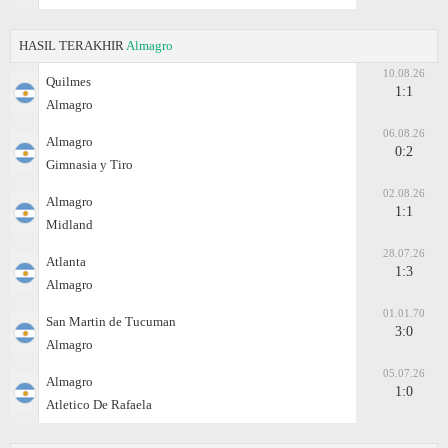
HASIL TERAKHIR
Almagro
10.08.26
Quilmes
1:1
Almagro
06.08.26
Almagro
0:2
Gimnasia y Tiro
02.08.26
Almagro
1:1
Midland
28.07.26
Atlanta
1:3
Almagro
01.01.70
San Martin de Tucuman
3:0
Almagro
05.07.26
Almagro
1:0
Atletico De Rafaela