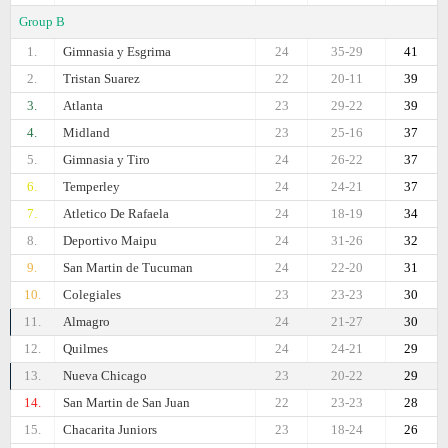
Group B
1.
Gimnasia y Esgrima
24
35-29
41
2.
Tristan Suarez
22
20-11
39
3.
Atlanta
23
29-22
39
4.
Midland
23
25-16
37
5.
Gimnasia y Tiro
24
26-22
37
6.
Temperley
24
24-21
37
7.
Atletico De Rafaela
24
18-19
34
8.
Deportivo Maipu
24
31-26
32
9.
San Martin de Tucuman
24
22-20
31
10.
Colegiales
23
23-23
30
11.
Almagro
24
21-27
30
12.
Quilmes
24
24-21
29
13.
Nueva Chicago
23
20-22
29
14.
San Martin de San Juan
22
23-23
28
15.
Chacarita Juniors
23
18-24
26