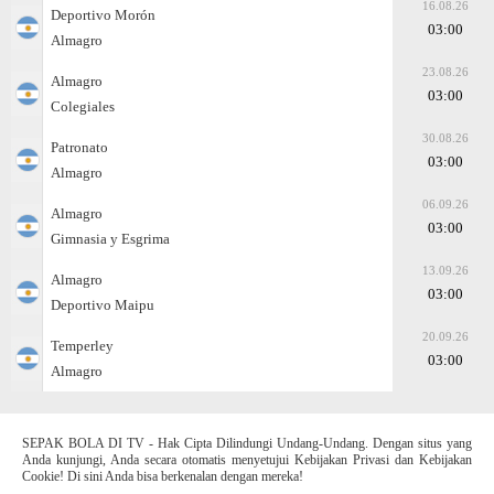
16.08.26
Deportivo Morón
03:00
Almagro
23.08.26
Almagro
03:00
Colegiales
30.08.26
Patronato
03:00
Almagro
06.09.26
Almagro
03:00
Gimnasia y Esgrima
13.09.26
Almagro
03:00
Deportivo Maipu
20.09.26
Temperley
03:00
Almagro
SEPAK BOLA DI TV - Hak Cipta Dilindungi Undang-Undang. Dengan situs yang
Anda kunjungi, Anda secara otomatis menyetujui Kebijakan Privasi dan Kebijakan
Cookie! Di sini Anda bisa berkenalan dengan mereka!