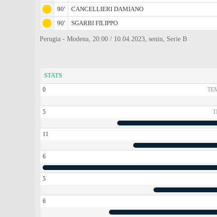
90'
CANCELLIERI DAMIANO
90'
SGARBI FILIPPO
Perugia - Modena, 20:00 / 10.04.2023, senin, Serie B
STATS
0
TE
5
T
11
6
5
6