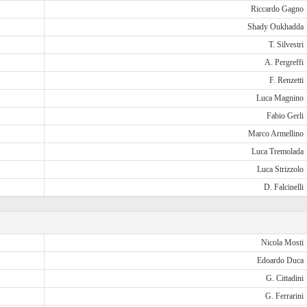
Riccardo Gagno
Shady Oukhadda
T. Silvestri
A. Pergreffi
F. Renzetti
Luca Magnino
Fabio Gerli
Marco Armellino
Luca Tremolada
Luca Strizzolo
D. Falcinelli
Nicola Mosti
Edoardo Duca
G. Cittadini
G. Ferrarini