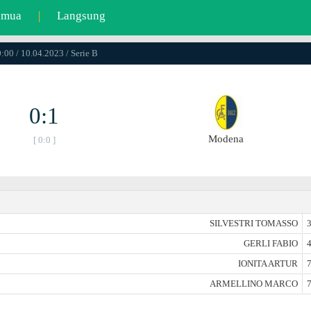
emua
|
Langsung
:00 / 10.04.2023 / Serie B
0:1
Modena
[ 0:0 ]
SILVESTRI TOMASSO
3
GERLI FABIO
4
IONITA ARTUR
7
ARMELLINO MARCO
7