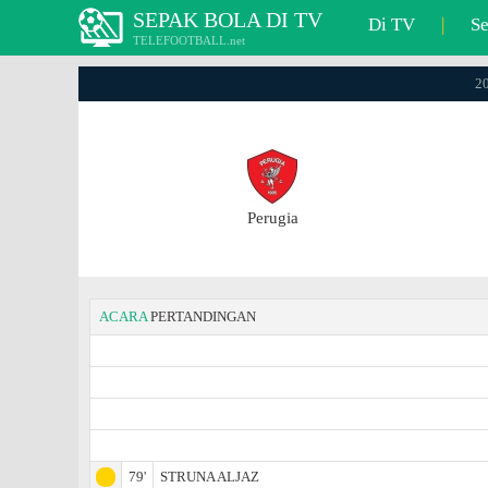
SEPAK BOLA DI TV
Di TV
|
S
TELEFOOTBALL.net
20
Perugia
ACARA
PERTANDINGAN
79'
STRUNA ALJAZ