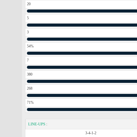
20
5
3
54%
7
380
268
71%
LINE-UPS
:
3-4-1-2