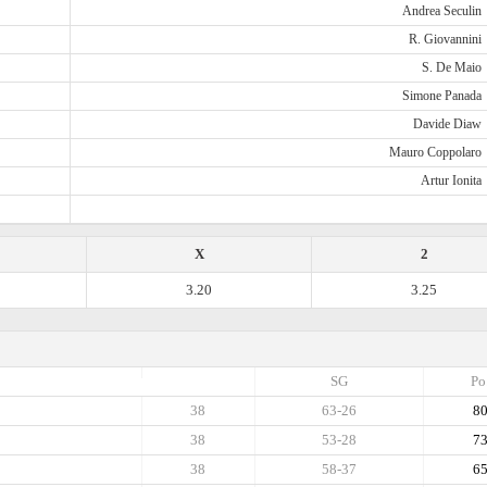
Andrea Seculin
R. Giovannini
S. De Maio
Simone Panada
Davide Diaw
Mauro Coppolaro
Artur Ionita
X
2
3.20
3.25
SG
Po
38
63-26
8
38
53-28
7
38
58-37
6