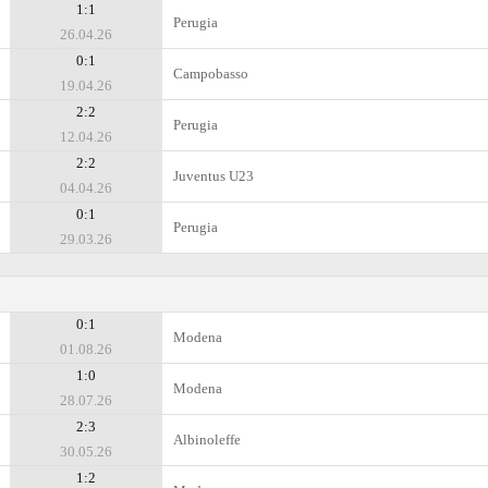
1:1
Perugia
26.04.26
0:1
Campobasso
19.04.26
2:2
Perugia
12.04.26
2:2
Juventus U23
04.04.26
0:1
Perugia
29.03.26
0:1
Modena
01.08.26
1:0
Modena
28.07.26
2:3
Albinoleffe
30.05.26
1:2