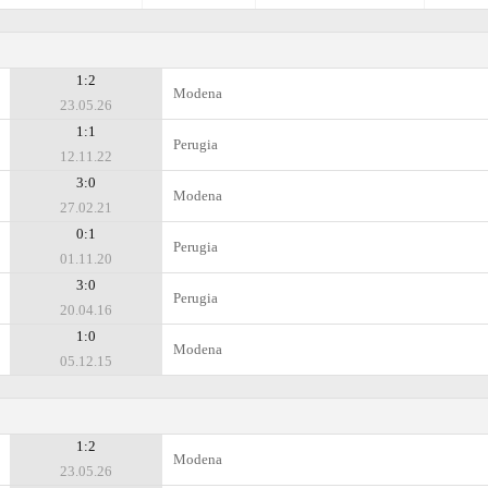
1:2
Modena
23.05.26
1:1
Perugia
12.11.22
3:0
Modena
27.02.21
0:1
Perugia
01.11.20
3:0
Perugia
20.04.16
1:0
Modena
05.12.15
1:2
Modena
23.05.26