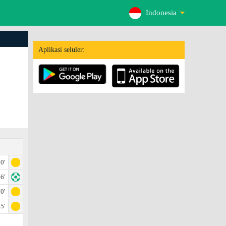
Indonesia
Aplikasi seluler:
0'
6'
0'
5'