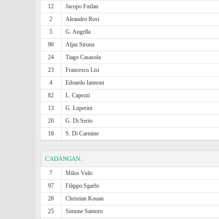
12
Jacopo Furlan
2
Aleandro Rosi
5
G. Angella
90
Aljaz Struna
24
Tiago Casasola
23
Francesco Lisi
4
Edoardo Iannoni
82
L. Capezzi
13
G. Luperini
20
G. Di Serio
18
S. Di Carmine
CADANGAN:
7
Milos Vulic
97
Filippo Sgarbi
28
Christian Kouan
25
Simone Santoro