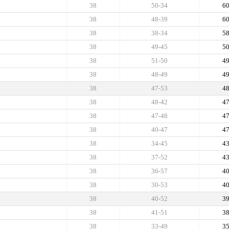
38
50-34
6
38
48-39
6
38
38-34
5
38
49-45
5
38
51-50
4
38
48-49
4
38
47-53
4
38
48-42
4
38
47-48
4
38
40-47
4
38
34-45
4
38
37-52
4
38
36-57
4
38
30-53
4
38
40-52
3
38
41-51
3
38
33-49
3