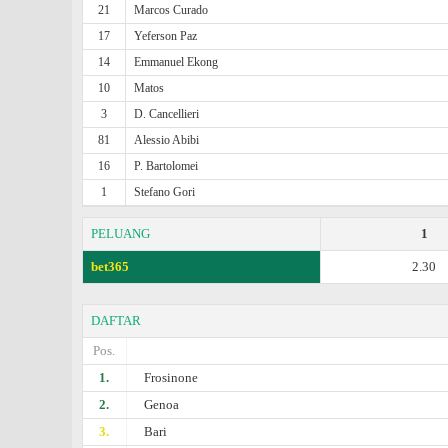
21
Marcos Curado
17
Yeferson Paz
14
Emmanuel Ekong
10
Matos
3
D. Cancellieri
81
Alessio Abibi
16
P. Bartolomei
1
Stefano Gori
PELUANG
1
bet365
2.30
DAFTAR
Pos.
1.
Frosinone
2.
Genoa
3.
Bari