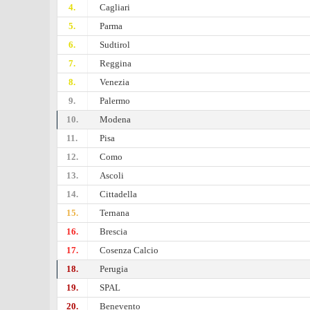
4.
Cagliari
5.
Parma
6.
Sudtirol
7.
Reggina
8.
Venezia
9.
Palermo
10.
Modena
11.
Pisa
12.
Como
13.
Ascoli
14.
Cittadella
15.
Ternana
16.
Brescia
17.
Cosenza Calcio
18.
Perugia
19.
SPAL
20.
Benevento