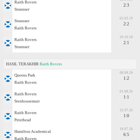
Raith Rovers
2:3
Stranraer
02.03.19
Stranraer
2:2
Raith Rovers
20.10.18
Raith Rovers
2:1
Stranraer
HASIL TERAKHIR
Raith Rovers
08.08.26
Queens Park
1:2
Raith Rovers
01.08.26
Raith Rovers
1:1
Stenhousemuir
22.07.26
Raith Rovers
1:0
Peterhead
18.07.26
Hamilton Academical
6:5
Raith Rovers