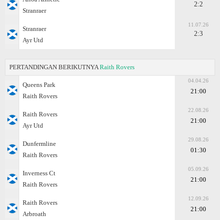
2:2
Stranraer
11.07.26
Stranraer
2:3
Ayr Utd
PERTANDINGAN BERIKUTNYA
Raith Rovers
04.04.26
Queens Park
21:00
Raith Rovers
22.08.26
Raith Rovers
21:00
Ayr Utd
29.08.26
Dunfermline
01:30
Raith Rovers
05.09.26
Inverness Ct
21:00
Raith Rovers
12.09.26
Raith Rovers
21:00
Arbroath