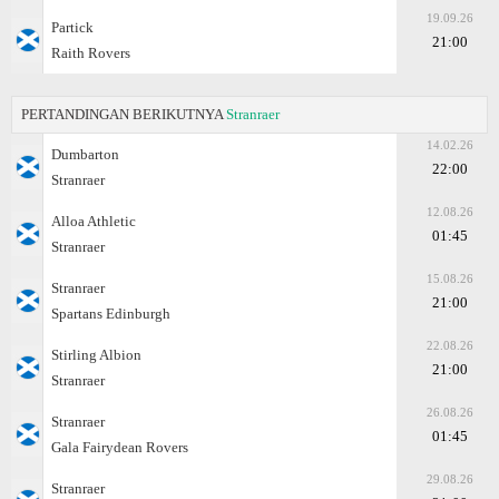
19.09.26
Partick
21:00
Raith Rovers
PERTANDINGAN BERIKUTNYA
Stranraer
14.02.26
Dumbarton
22:00
Stranraer
12.08.26
Alloa Athletic
01:45
Stranraer
15.08.26
Stranraer
21:00
Spartans Edinburgh
22.08.26
Stirling Albion
21:00
Stranraer
26.08.26
Stranraer
01:45
Gala Fairydean Rovers
29.08.26
Stranraer