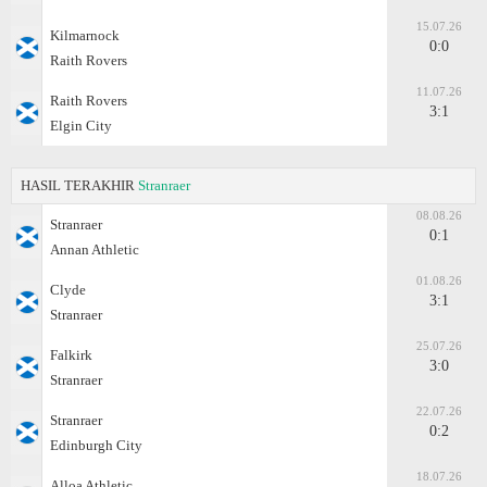
15.07.26
Kilmarnock
0:0
Raith Rovers
11.07.26
Raith Rovers
3:1
Elgin City
HASIL TERAKHIR
Stranraer
08.08.26
Stranraer
0:1
Annan Athletic
01.08.26
Clyde
3:1
Stranraer
25.07.26
Falkirk
3:0
Stranraer
22.07.26
Stranraer
0:2
Edinburgh City
18.07.26
Alloa Athletic