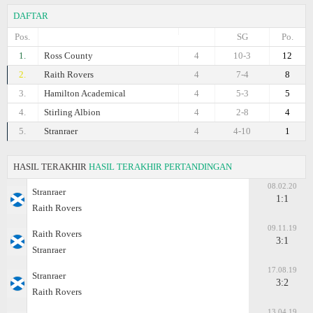
DAFTAR
Pos.
SG
Po.
1.
Ross County
4
10-3
12
2.
Raith Rovers
4
7-4
8
3.
Hamilton Academical
4
5-3
5
4.
Stirling Albion
4
2-8
4
5.
Stranraer
4
4-10
1
HASIL TERAKHIR
HASIL TERAKHIR PERTANDINGAN
08.02.20
Stranraer
1:1
Raith Rovers
09.11.19
Raith Rovers
3:1
Stranraer
17.08.19
Stranraer
3:2
Raith Rovers
13.04.19