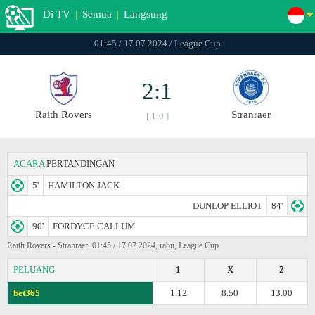
Di TV
|
Semua
|
Langsung
01:45 / 17.07.2024 / League Cup
2:1
Raith Rovers
Stranraer
[ 1:0 ]
ACARA
PERTANDINGAN
5'
HAMILTON JACK
DUNLOP ELLIOT
84'
90'
FORDYCE CALLUM
Raith Rovers - Stranraer, 01:45 / 17.07.2024, rabu, League Cup
PELUANG
1
X
2
bet365
1.12
8.50
13.00