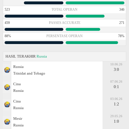
523
TOTAL OPERAN
346
459
PASSES ACCURATE
271
88%
PERSENTASE OPERAN
78%
HASIL TERAKHIR
Russia
10.06.26
Russia
3:0
Trinidat and Tobago
07.06.26
Cina
0:1
Russia
03.06.26
Cina
1:2
Russia
29.05.26
Mesir
1:0
Russia