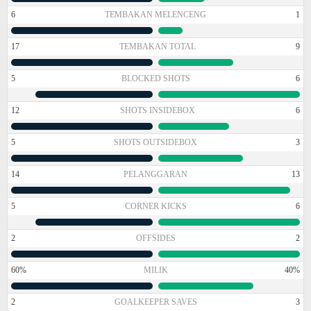
6
TEMBAKAN MELENCENG
1
17
TEMBAKAN TOTAL
9
5
BLOCKED SHOTS
6
12
SHOTS INSIDEBOX
6
5
SHOTS OUTSIDEBOX
3
14
PELANGGARAN
13
5
CORNER KICKS
6
2
OFFSIDES
2
60%
MILIK
40%
2
GOALKEEPER SAVES
3