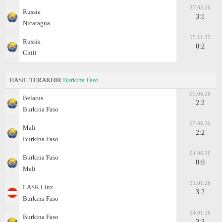
27.03.26
Russia
3:1
Nicaragua
15.11.25
Russia
0:2
Chili
HASIL TERAKHIR
Burkina Faso
09.06.26
Belarus
2:2
Burkina Faso
07.06.26
Mali
2:2
Burkina Faso
04.06.26
Burkina Faso
0:0
Mali
31.01.26
LASK Linz
3:2
Burkina Faso
24.01.26
Burkina Faso
3:3