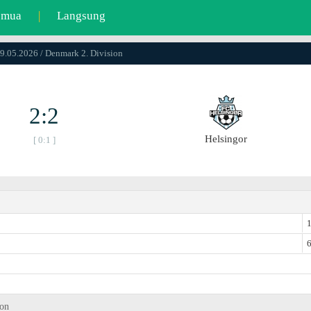
emua
|
Langsung
09.05.2026 / Denmark 2. Division
2:2
Helsingor
[ 0:1 ]
1
6
ion