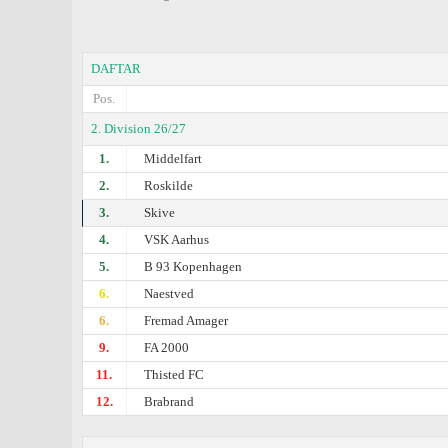
DAFTAR
Pos.
2. Division 26/27
1.
Middelfart
2.
Roskilde
3.
Skive
4.
VSK Aarhus
5.
B 93 Kopenhagen
6.
Naestved
6.
Fremad Amager
9.
FA 2000
11.
Thisted FC
12.
Brabrand