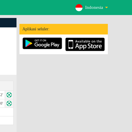
Indonesia
Aplikasi seluler:
2'
0'