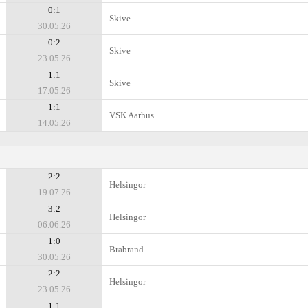
0:1
Skive
30.05.26
0:2
Skive
23.05.26
1:1
Skive
17.05.26
1:1
VSK Aarhus
14.05.26
2:2
Helsingor
19.07.26
3:2
Helsingor
06.06.26
1:0
Brabrand
30.05.26
2:2
Helsingor
23.05.26
1:1