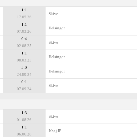
1:1
Skive
17.05.26
1:1
Helsingor
07.03.26
0:4
Skive
02.08.25
1:1
Helsingor
08.03.25
5:0
Helsingor
24.09.24
0:1
Skive
07.09.24
1:3
Skive
01.08.26
1:1
Ishøj IF
06.06.26