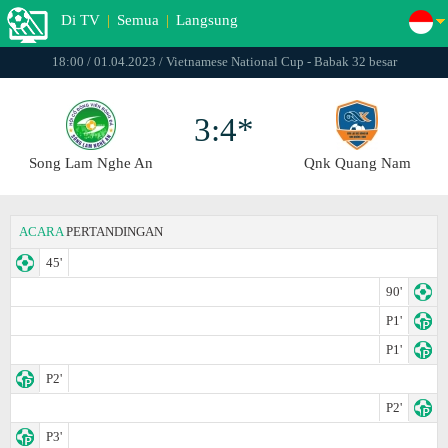
Di TV
|
Semua
|
Langsung
18:00 / 01.04.2023 / Vietnamese National Cup - Babak 32 besar
3:4*
Song Lam Nghe An
Qnk Quang Nam
ACARA
PERTANDINGAN
45'
90'
P1'
P1'
P2'
P2'
P3'