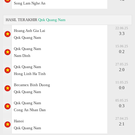
Song Lam Nghe An
HASIL TERAKHIR
Qnk Quang Nam
22.06.25
Hoang Anh Gia Lai
3:3
Qnk Quang Nam
15.06.25
Qnk Quang Nam
0:2
Nam Dinh
27.05.25
Qnk Quang Nam
2:0
Hong Linh Ha Tinh
11.05.25
Becamex Binh Duong
0:0
Qnk Quang Nam
05.05.25
Qnk Quang Nam
0:3
Cong Аn Nhan Dan
27.04.25
Hanoi
2:1
Qnk Quang Nam